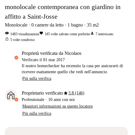
monolocale contemporanea con giardino in
affitto a Saint-Josse
Monolocale
0
camere da letto
1
bagno
35
m2
visibility
favorite
person
1483
visualizzazioni
185
volte salvato come preferito
7
interessato
ios_share
5
volte condiviso
proprietà verificata da Nicolaos
Verificato il
01 mar 2017
Il nostro homechecker ha recensito la casa per assicurarti di
ricevere esattamente quello che vedi nell'annuncio.
Più sulla verifica
star
Proprietario verificato
3.8 (146)
Professionale
·
10 anni
con noi
Maggiori informazioni su questo locatore
Più sulla verifica