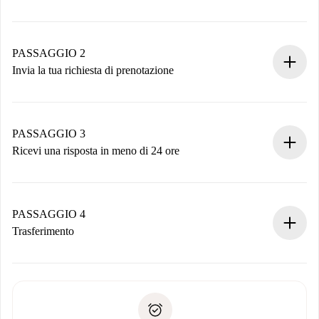
Processo di prenotazione 100% online.
Case e Proprietari verificati.
Hai tutte le informazioni necessarie in anticipo.
PASSAGGIO 2
Invia la tua richiesta di prenotazione
Invia dettagli base del tuo profilo e metodo di pagamento.
Ricorda che non ti addebiteremo nulla finché il proprietario
non accetta.
PASSAGGIO 3
Ricevi una risposta in meno di 24 ore
Il proprietario ha fino a 24 ore per confermare.
Se accettata, ti addebiteremo il pagamento e ti metteremo in
contatto con il proprietario.
PASSAGGIO 4
Se rifiutata: non ti addebiteremo nulla e ti proporremo
Trasferimento
alternative.
Concorda con il proprietario i dettagli del tuo arrivo, ritiro
Documenti richiesti se la proprietà è “
Spotahome plus
”.
delle chiavi, ecc.
Documento d'identità o Passaporto
Spotahome trasferirà il primo pagamento al proprietario
Prova di solvibilità
solo se non segnali problemi.
Domiciliazione del pagamento