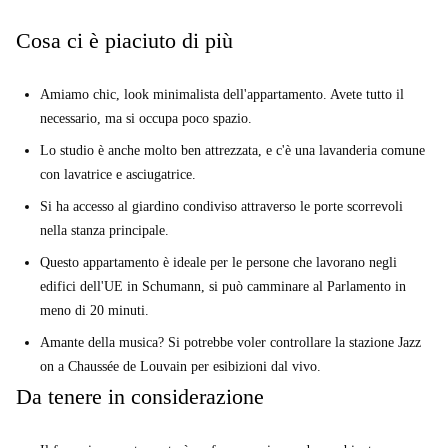
bancomat nelle vicinanze, e un supermercato proxy proprio dietro
Cosa ci è piaciuto di più
l'angolo. Ci sono diversi ristoranti e bar popolari della zona, troppo, e si
trovano a pochi passi dal quartiere Schumann UE.
Amiamo chic, look minimalista dell'appartamento. Avete tutto il
necessario, ma si occupa poco spazio.
Lo studio è anche molto ben attrezzata, e c'è una lavanderia comune
con lavatrice e asciugatrice.
Si ha accesso al giardino condiviso attraverso le porte scorrevoli
nella stanza principale.
Questo appartamento è ideale per le persone che lavorano negli
edifici dell'UE in Schumann, si può camminare al Parlamento in
meno di 20 minuti.
Amante della musica? Si potrebbe voler controllare la stazione Jazz
on a Chaussée de Louvain per esibizioni dal vivo.
Da tenere in considerazione