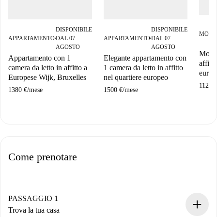
DISPONIBILE
DISPONIBILE
MONO
APPARTAMENTO
DAL 07
APPARTAMENTO
DAL 07
■
■
AGOSTO
AGOSTO
Moder
Appartamento con 1
Elegante appartamento con
affitt
camera da letto in affitto a
1 camera da letto in affitto
europ
Europese Wijk, Bruxelles
nel quartiere europeo
1125 
1380 €
/
mese
1500 €
/
mese
Come prenotare
PASSAGGIO 1
Trova la tua casa