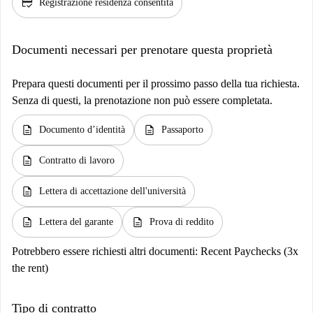
credit_score
Registrazione residenza consentita
Documenti necessari per prenotare questa proprietà
Prepara questi documenti per il prossimo passo della tua richiesta.
Senza di questi, la prenotazione non può essere completata.
description
description
Documento d’identità
Passaporto
description
Contratto di lavoro
description
Lettera di accettazione dell'università
description
description
Lettera del garante
Prova di reddito
Potrebbero essere richiesti altri documenti:
Recent Paychecks (3x
the rent)
Tipo di contratto