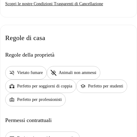
Scopri le nostre Condizioni Trasparenti di Cancellazione
Regole di casa
Regole della proprietà
smoke_free
pet_supplies
Vietato fumare
Animali non ammessi
partner_heart
school
Perfetto per soggiorni di coppia
Perfetto per studenti
business_center
Perfetto per professionisti
Permessi contrattuali