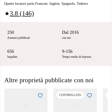
Questo locatore parla Francese, Inglese, Spagnolo, Tedesco
3.8 (146)
star
250
Dal 2016
Annunci pubblicati
con noi
656
9-15h
Inquilini
Tempo medio di risposta
Altre proprietà pubblicate con noi
CONTROLLATO
C