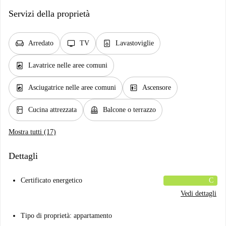
Servizi della proprietà
chair
tv
dishwasher_gen
Arredato
TV
Lavastoviglie
local_laundry_service
Lavatrice nelle aree comuni
local_laundry_service
elevator
Asciugatrice nelle aree comuni
Ascensore
kitchen
balcony
Cucina attrezzata
Balcone o terrazzo
Mostra tutti (17)
Dettagli
Certificato energetico
C
Vedi dettagli
Tipo di proprietà: appartamento