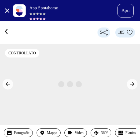
App Spotahome
Apri
5
185
CONTROLLATO
Fotografie
Mappa
Video
360º
Planimetr