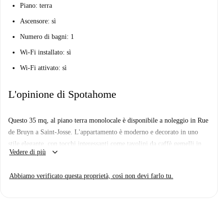
Piano: terra
Ascensore: sì
Numero di bagni: 1
Wi-Fi installato: sì
Wi-Fi attivato: sì
L'opinione di Spotahome
Questo 35 mq, al piano terra monolocale è disponibile a noleggio in Rue
de Bruyn a Saint-Josse. L'appartamento è moderno e decorato in uno
stile elegante, con tocchi interessanti come tavolini da caffè gemelli in
keyboard_arrow_down
Vedere di più
bianco e nero. La cucina è ben attrezzata, e viene fornito con un forno a
forno combinato. Lo studio è molto luminoso con le tende aperte, e ha
Abbiamo verificato questa proprietà, così non devi farlo tu.
accesso attraverso le porte scorrevoli in vetro per la zona patio in
comune.
L'appartamento si trova in una zona ben servita dai servizi, con un sacco
di negozi utili per la vita giorno per giorno. Ci sono banche e sportelli