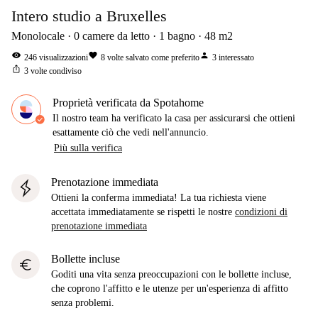
Intero studio a Bruxelles
Monolocale
0
camere da letto
1
bagno
48
m2
visibility
favorite
person
246
visualizzazioni
8
volte salvato come preferito
3
interessato
ios_share
3
volte condiviso
Proprietà verificata da Spotahome
Il nostro team ha verificato la casa per assicurarsi che ottieni
esattamente ciò che vedi nell'annuncio.
Più sulla verifica
Prenotazione immediata
Ottieni la conferma immediata! La tua richiesta viene
accettata immediatamente se rispetti le nostre
condizioni di
prenotazione immediata
Bollette incluse
euro
Goditi una vita senza preoccupazioni con le bollette incluse,
che coprono l'affitto e le utenze per un'esperienza di affitto
senza problemi.