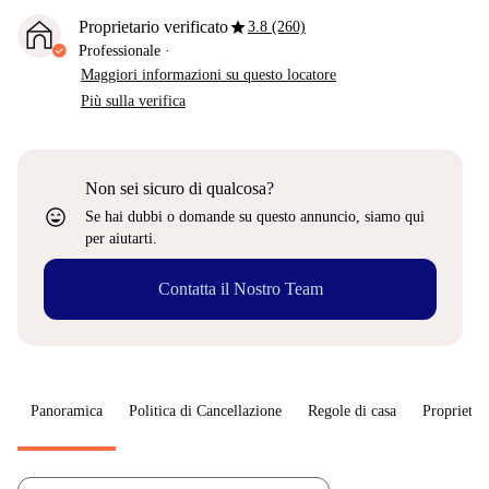
star
Proprietario verificato
3.8 (260)
Professionale
·
Maggiori informazioni su questo locatore
Più sulla verifica
Non sei sicuro di qualcosa?
sentiment_very_satisfied
Se hai dubbi o domande su questo annuncio, siamo qui
per aiutarti.
Contatta il Nostro Team
Panoramica
Politica di Cancellazione
Regole di casa
Proprietar