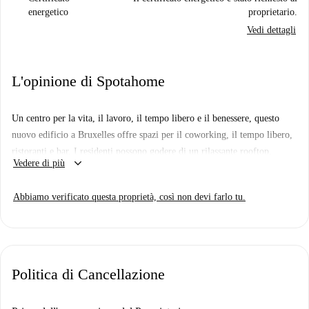
energetico
proprietario.
Vedi dettagli
L'opinione di Spotahome
Un centro per la vita, il lavoro, il tempo libero e il benessere, questo
nuovo edificio a Bruxelles offre spazi per il coworking, il tempo libero,
ristoranti e bar. I residenti possono godere di un rilassante rooftop,
keyboard_arrow_down
Vedere di più
perfetto per socializzare con gli altri membri o per trascorrere un po' di
tempo da soli. Nel cuore della frenetica vita cittadina, l'edificio dispone
Abbiamo verificato questa proprietà, così non devi farlo tu.
anche di uno splendido giardino, progettato per momenti di tranquillità e
benessere.
I nostri appartamenti privati sono all'insegna dello stile e del comfort.
Oltre alla vostra camera da letto privata, il vostro appartamento dispone
Politica di Cancellazione
di un'ampia zona giorno e pranzo, perfetta per rilassarsi, guardare un
film o organizzare una piccola riunione con gli amici, una cucina
moderna e un bagno.