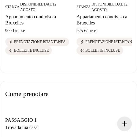
DISPONIBILE DAL 12
DISPONIBILE DAL 12
STANZA
STANZA
■
■
AGOSTO
AGOSTO
Appartamento condiviso a
Appartamento condiviso a
Bruxelles
Bruxelles
900 €
/
mese
925 €
/
mese
electric_bolt
electric_bolt
PRENOTAZIONE ISTANTANEA
PRENOTAZIONE ISTANTANEA
euro
euro
BOLLETTE INCLUSE
BOLLETTE INCLUSE
Come prenotare
PASSAGGIO 1
Trova la tua casa