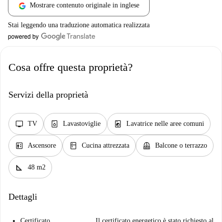
Mostrare contenuto originale in inglese
Stai leggendo una traduzione automatica realizzata
Cosa offre questa proprietà?
Servizi della proprietà
tv
dishwasher_gen
local_laundry_service
TV
Lavastoviglie
Lavatrice nelle aree comuni
elevator
kitchen
balcony
Ascensore
Cucina attrezzata
Balcone o terrazzo
square_foot
48 m2
Dettagli
Certificato
Il certificato energetico è stato richiesto al