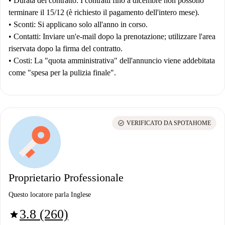
•
Durata del contratto:
I contratti fino a dicembre non possono
terminare il 15/12 (è richiesto il pagamento dell'intero mese).
•
Sconti:
Si applicano solo all'anno in corso.
•
Contatti:
Inviare un'e-mail dopo la prenotazione; utilizzare l'area
riservata dopo la firma del contratto.
•
Costi:
La "quota amministrativa" dell'annuncio viene addebitata
come "spesa per la pulizia finale".
check_circle
VERIFICATO DA SPOTAHOME
Proprietario Professionale
Questo locatore parla Inglese
3.8 (260)
star