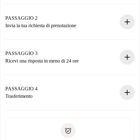
Processo di prenotazione 100% online.
Case e Proprietari verificati.
Hai tutte le informazioni necessarie in anticipo.
PASSAGGIO 2
Invia la tua richiesta di prenotazione
Invia dettagli base del tuo profilo e metodo di pagamento.
Ricorda che non ti addebiteremo nulla finché il proprietario
non accetta.
PASSAGGIO 3
Ricevi una risposta in meno di 24 ore
Il proprietario ha fino a 24 ore per confermare.
Se accettata, ti addebiteremo il pagamento e ti metteremo in
contatto con il proprietario.
PASSAGGIO 4
Se rifiutata: non ti addebiteremo nulla e ti proporremo
Trasferimento
alternative.
Concorda con il proprietario i dettagli del tuo arrivo, ritiro
Documenti richiesti se la proprietà è “
Spotahome plus
”.
delle chiavi, ecc.
Documento d'identità o Passaporto
Spotahome trasferirà il primo pagamento al proprietario
Prova di solvibilità
solo se non segnali problemi.
Domiciliazione del pagamento