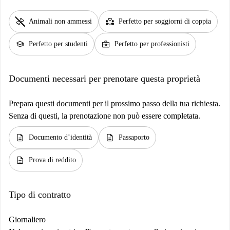
pet_supplies
partner_heart
Animali non ammessi
Perfetto per soggiorni di coppia
school
business_center
Perfetto per studenti
Perfetto per professionisti
Documenti necessari per prenotare questa proprietà
Prepara questi documenti per il prossimo passo della tua richiesta.
Senza di questi, la prenotazione non può essere completata.
description
description
Documento d’identità
Passaporto
description
Prova di reddito
Tipo di contratto
Giornaliero