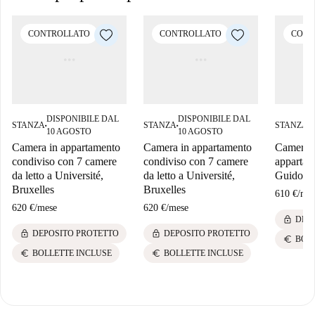
CONTROLLATO
CONTROLLATO
CONT
DISPONIBILE DAL
DISPONIBILE DAL
D
STANZA
STANZA
STANZA
■
■
■
10 AGOSTO
10 AGOSTO
0
Camera in appartamento
Camera in appartamento
Camera a
condiviso con 7 camere
condiviso con 7 camere
appartam
da letto a Université,
da letto a Université,
Guidon, 
Bruxelles
Bruxelles
610 €
/
mes
620 €
/
mese
620 €
/
mese
lock
DEP
lock
lock
DEPOSITO PROTETTO
DEPOSITO PROTETTO
euro
BOL
euro
euro
BOLLETTE INCLUSE
BOLLETTE INCLUSE