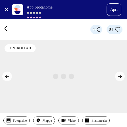
App Spotahome
Apri
4
84
CONTROLLATO
Fotografie
Mappa
Video
Planimetria