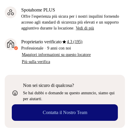
Spotahome PLUS
Offre l'esperienza più sicura per i nostri inquilini fornendo
accesso agli standard di sicurezza più elevati e un supporto
aggiuntivo durante la locazione.
Vedi di più
star
Proprietario verificato
4.3 (195)
Professionale
·
9 anni
con noi
Maggiori informazioni su questo locatore
Più sulla verifica
Non sei sicuro di qualcosa?
sentiment_very_satisfied
Se hai dubbi o domande su questo annuncio, siamo qui
per aiutarti.
Contatta il Nostro Team