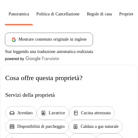
Panoramica
Politica di Cancellazione
Regole di casa
Proprietar
Mostrare contenuto originale in inglese
Stai leggendo una traduzione automatica realizzata
Cosa offre questa proprietà?
Servizi della proprietà
chair
local_laundry_service
kitchen
Arredato
Lavatrice
Cucina attrezzata
garage
water_heater
Disponibilità di parcheggio
Caldaia a gas naturale