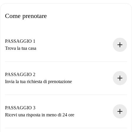
Come prenotare
PASSAGGIO 1
Trova la tua casa
Processo di prenotazione 100% online.
Case e Proprietari verificati.
Hai tutte le informazioni necessarie in anticipo.
PASSAGGIO 2
Invia la tua richiesta di prenotazione
Invia dettagli base del tuo profilo e metodo di pagamento.
Ricorda che non ti addebiteremo nulla finché il proprietario
non accetta.
PASSAGGIO 3
Ricevi una risposta in meno di 24 ore
Il proprietario ha fino a 24 ore per confermare.