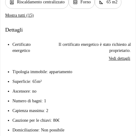
water_heater
oven_gen
square_foot
Riscaldamento centralizzato
Forno
65 m2
Mostra tutti (15)
Dettagli
Certificato
Il certificato energetico è stato richiesto al
energetico
proprietario.
Vedi dettagli
Tipologia immobile: appartamento
Superficie: 65 m²
Ascensore: no
Numero di bagni: 1
Capienza massima: 2
Cauzione per le chiavi: 80€
Domiciliazione: Non possibile