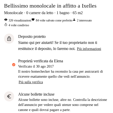
Bellissimo monolocale in affitto a Ixelles
Monolocale
0
camere da letto
1
bagno
65
m2
visibility
favorite
person
326
visualizzazioni
84
volte salvato come preferito
2
interessato
ios_share
4
volte condiviso
Deposito protetto
lock
Siamo qui per aiutarti! Se il tuo proprietario non ti
restituisce il deposito, lo faremo noi.
Più informazioni
proprietà verificata da Elena
Verificato il
30 ago 2017
Il nostro homechecker ha recensito la casa per assicurarti di
ricevere esattamente quello che vedi nell'annuncio.
Più sulla verifica
Alcune bollette incluse
euro
Alcune bollette sono incluse, altre no. Controlla la descrizione
dell'annuncio per vedere quali utenze sono comprese nel
canone e quali dovrai pagare a parte.