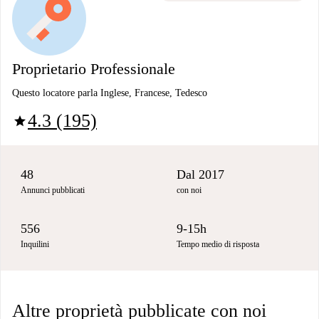
Proprietario Professionale
Questo locatore parla Inglese, Francese, Tedesco
4.3 (195)
star
48
Dal 2017
Annunci pubblicati
con noi
556
9-15h
Inquilini
Tempo medio di risposta
Altre proprietà pubblicate con noi