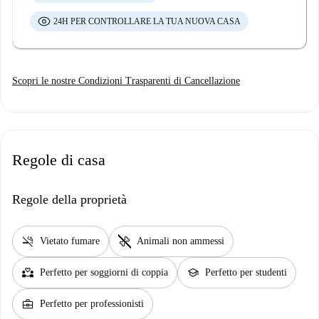
24H PER CONTROLLARE LA TUA NUOVA CASA
Scopri le nostre Condizioni Trasparenti di Cancellazione
Regole di casa
Regole della proprietà
smoke_free
pet_supplies
Vietato fumare
Animali non ammessi
partner_heart
school
Perfetto per soggiorni di coppia
Perfetto per studenti
business_center
Perfetto per professionisti