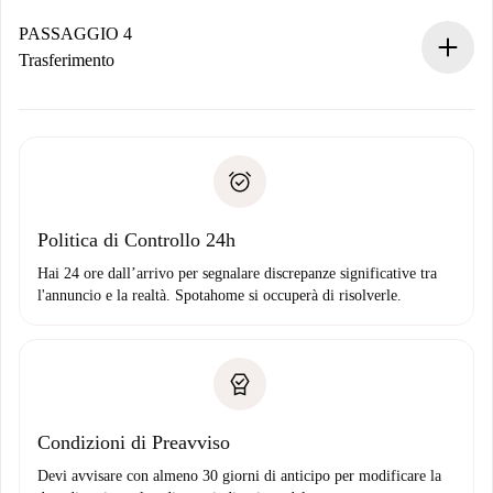
Se accettata, ti addebiteremo il pagamento e ti metteremo in
contatto con il proprietario.
PASSAGGIO 4
Se rifiutata: non ti addebiteremo nulla e ti proporremo
Trasferimento
alternative.
Concorda con il proprietario i dettagli del tuo arrivo, ritiro
Documenti richiesti se la proprietà è “
Spotahome plus
”.
delle chiavi, ecc.
Documento d'identità o Passaporto
Spotahome trasferirà il primo pagamento al proprietario
Prova di solvibilità
solo se non segnali problemi.
Domiciliazione del pagamento
Politica di Controllo 24h
Hai 24 ore dall’arrivo per segnalare discrepanze significative tra
l'annuncio e la realtà. Spotahome si occuperà di risolverle.
Condizioni di Preavviso
Devi avvisare con almeno 30 giorni di anticipo per modificare la