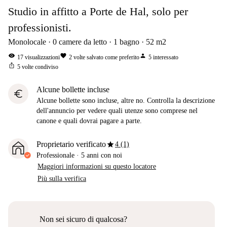
Studio in affitto a Porte de Hal, solo per
professionisti.
Monolocale
0
camere da letto
1
bagno
52
m2
visibility
favorite
person
17
visualizzazioni
2
volte salvato come preferito
5
interessato
ios_share
5
volte condiviso
Alcune bollette incluse
euro
Alcune bollette sono incluse, altre no. Controlla la descrizione
dell'annuncio per vedere quali utenze sono comprese nel
canone e quali dovrai pagare a parte.
star
Proprietario verificato
4 (1)
Professionale
·
5 anni
con noi
Maggiori informazioni su questo locatore
Più sulla verifica
Non sei sicuro di qualcosa?