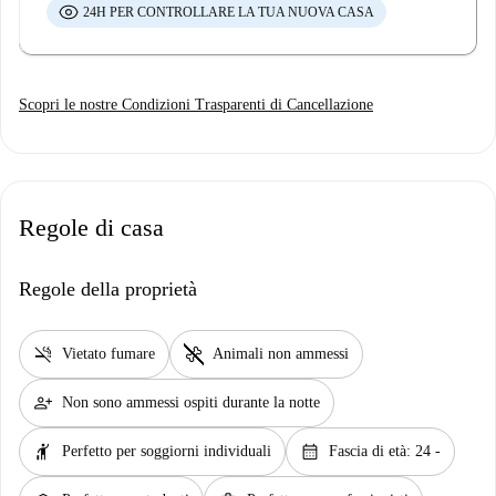
24H PER CONTROLLARE LA TUA NUOVA CASA
Scopri le nostre Condizioni Trasparenti di Cancellazione
Regole di casa
Regole della proprietà
smoke_free
pet_supplies
Vietato fumare
Animali non ammessi
person_add
Non sono ammessi ospiti durante la notte
hail
calendar_month
Perfetto per soggiorni individuali
Fascia di età: 24 -