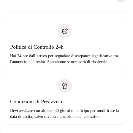
alternative.
Concorda con il proprietario i dettagli del tuo arrivo, ritiro
Documenti richiesti se la proprietà è “
Spotahome plus
”.
delle chiavi, ecc.
Documento d'identità o Passaporto
Spotahome trasferirà il primo pagamento al proprietario
Prova di solvibilità
solo se non segnali problemi.
Domiciliazione del pagamento
Politica di Controllo 24h
Hai 24 ore dall’arrivo per segnalare discrepanze significative tra
l'annuncio e la realtà. Spotahome si occuperà di risolverle.
Condizioni di Preavviso
Devi avvisare con almeno 30 giorni di anticipo per modificare la
data di uscita, salvo diversa indicazione del contratto.