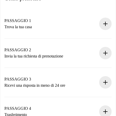
PASSAGGIO 1
Trova la tua casa
Processo di prenotazione 100% online.
Case e Proprietari verificati.
Hai tutte le informazioni necessarie in anticipo.
PASSAGGIO 2
Invia la tua richiesta di prenotazione
Invia dettagli base del tuo profilo e metodo di pagamento.
Ricorda che non ti addebiteremo nulla finché il proprietario
non accetta.
PASSAGGIO 3
Ricevi una risposta in meno di 24 ore
Il proprietario ha fino a 24 ore per confermare.
Se accettata, ti addebiteremo il pagamento e ti metteremo in
contatto con il proprietario.
PASSAGGIO 4
Se rifiutata: non ti addebiteremo nulla e ti proporremo
Trasferimento