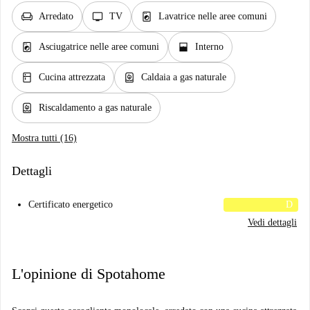
chair
tv
local_laundry_service
Arredato
TV
Lavatrice nelle aree comuni
local_laundry_service
window_open
Asciugatrice nelle aree comuni
Interno
kitchen
water_heater
Cucina attrezzata
Caldaia a gas naturale
water_heater
Riscaldamento a gas naturale
Mostra tutti (16)
Dettagli
Certificato energetico
D
Vedi dettagli
L'opinione di Spotahome