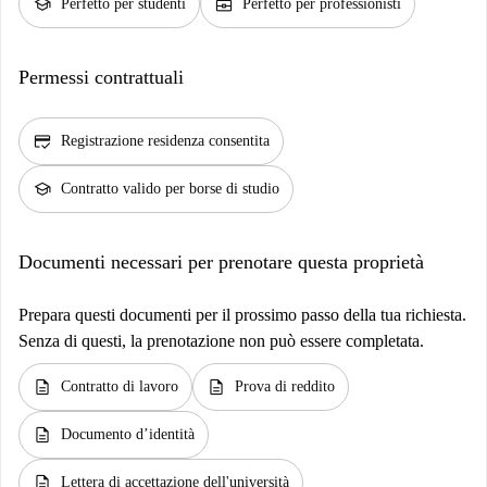
school
business_center
Perfetto per studenti
Perfetto per professionisti
Permessi contrattuali
credit_score
Registrazione residenza consentita
school
Contratto valido per borse di studio
Documenti necessari per prenotare questa proprietà
Prepara questi documenti per il prossimo passo della tua richiesta.
Senza di questi, la prenotazione non può essere completata.
description
description
Contratto di lavoro
Prova di reddito
description
Documento d’identità
description
Lettera di accettazione dell'università