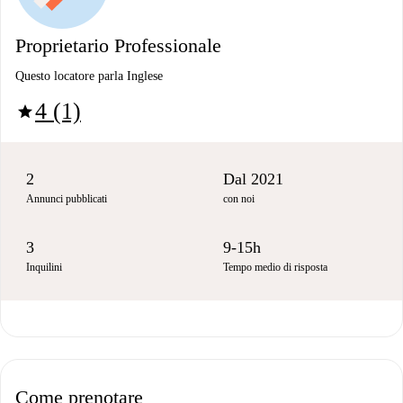
Proprietario Professionale
Questo locatore parla Inglese
4 (1)
star
2
Dal 2021
Annunci pubblicati
con noi
3
9-15h
Inquilini
Tempo medio di risposta
Come prenotare