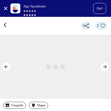
App Spotahome
Apri
5
2
Fotografie
Mappa