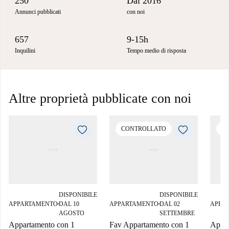
250
Dal 2016
Annunci pubblicati
con noi
657
9-15h
Inquilini
Tempo medio di risposta
Altre proprietà pubblicate con noi
CONTROLLATO
C
DISPONIBILE
DISPONIBILE
APPARTAMENTO
DAL 10
APPARTAMENTO
DAL 02
APPA
■
■
AGOSTO
SETTEMBRE
Appartamento con 1
Fav Appartamento con 1
Appar