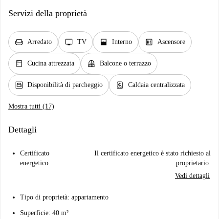
Servizi della proprietà
chair
tv
window_open
elevator
Arredato
TV
Interno
Ascensore
kitchen
balcony
Cucina attrezzata
Balcone o terrazzo
garage
water_heater
Disponibilità di parcheggio
Caldaia centralizzata
Mostra tutti (17)
Dettagli
Certificato
Il certificato energetico è stato richiesto al
energetico
proprietario.
Vedi dettagli
Tipo di proprietà: appartamento
Superficie: 40 m²