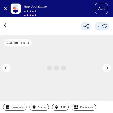
App Spotahome
Apri
2
36
CONTROLLATO
Fotografie
Mappa
360º
Planimetria