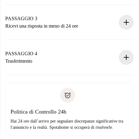
Invia dettagli base del tuo profilo e metodo di pagamento.
Ricorda che non ti addebiteremo nulla finché il proprietario
non accetta.
PASSAGGIO 3
Ricevi una risposta in meno di 24 ore
Il proprietario ha fino a 24 ore per confermare.
Se accettata, ti addebiteremo il pagamento e ti metteremo in
contatto con il proprietario.
PASSAGGIO 4
Se rifiutata: non ti addebiteremo nulla e ti proporremo
Trasferimento
alternative.
Concorda con il proprietario i dettagli del tuo arrivo, ritiro
Documenti richiesti se la proprietà è “
Spotahome plus
”.
delle chiavi, ecc.
Documento d'identità o Passaporto
Spotahome trasferirà il primo pagamento al proprietario
Prova di solvibilità
solo se non segnali problemi.
Domiciliazione del pagamento
Politica di Controllo 24h
Hai 24 ore dall’arrivo per segnalare discrepanze significative tra
l'annuncio e la realtà. Spotahome si occuperà di risolverle.