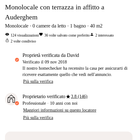
Monolocale con terrazza in affitto a
Auderghem
Monolocale
0
camere da letto
1
bagno
40
m2
visibility
favorite
person
124
visualizzazioni
36
volte salvato come preferito
2
interessato
ios_share
2
volte condiviso
proprietà verificata da David
Verificato il
09 nov 2018
Il nostro homechecker ha recensito la casa per assicurarti di
ricevere esattamente quello che vedi nell'annuncio.
Più sulla verifica
star
Proprietario verificato
3.8 (146)
Professionale
·
10 anni
con noi
Maggiori informazioni su questo locatore
Più sulla verifica