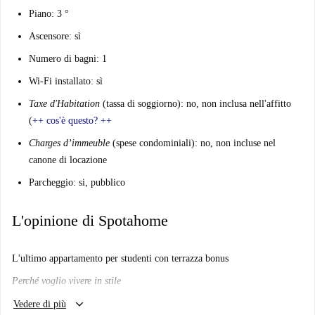
Piano: 3 °
Ascensore: sì
Numero di bagni: 1
Wi-Fi installato: sì
Taxe d'Habitation
(tassa di soggiorno): no, non inclusa nell'affitto
(
++
cos'è questo?
++
Charges d’immeuble
(spese condominiali): no, non incluse nel
canone di locazione
Parcheggio: si, pubblico
L'opinione di Spotahome
L'ultimo appartamento per studenti con terrazza bonus
Perché voglio vivere in stile
keyboard_arrow_down
Mi piacerà qui?
Vedere di più