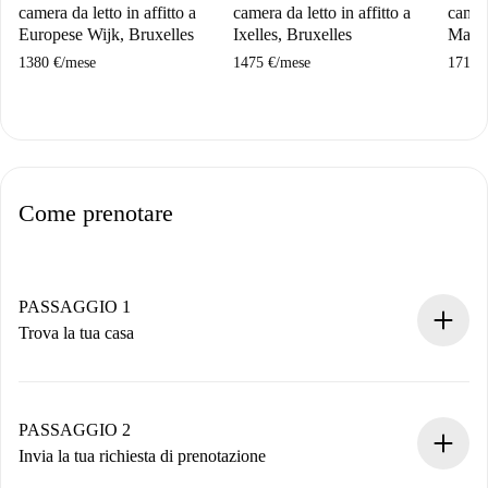
camera da letto in affitto a
camera da letto in affitto a
camere
Europese Wijk, Bruxelles
Ixelles, Bruxelles
Mache
1380 €
/
mese
1475 €
/
mese
1715 
Come prenotare
PASSAGGIO 1
Trova la tua casa
Processo di prenotazione 100% online.
Case e Proprietari verificati.
Hai tutte le informazioni necessarie in anticipo.
PASSAGGIO 2
Invia la tua richiesta di prenotazione