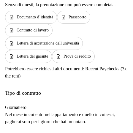
Senza di questi, la prenotazione non può essere completata.
description
description
Documento d’identità
Passaporto
description
Contratto di lavoro
description
Lettera di accettazione dell'università
description
description
Lettera del garante
Prova di reddito
Potrebbero essere richiesti altri documenti:
Recent Paychecks (3x
the rent)
Tipo di contratto
Giornaliero
Nel mese in cui entri nell'appartamento e quello in cui esci,
pagherai solo per i giorni che hai prenotato.