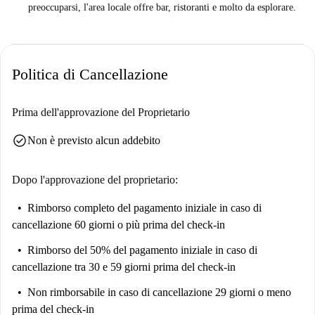
preoccuparsi, l'area locale offre bar, ristoranti e molto da esplorare.
l'ideale per lo studio di gruppo.
Ma devi sapere questo ...
Non c'è la lavatrice nell'appartamento. Andare fuori alla lavanderia a
Politica di Cancellazione
gettoni sarà una buona scusa per una pausa studio.
Dammelo dritto ...
Prima dell'approvazione del Proprietario
Questo è un elegante 3 ° piano, appartamento monolocale su Chaussée
De Wavre, ad Auderghem. La stanza principale si apre su una splendida
check_circle
Non è previsto alcun addebito
terrazza privata. Con un divano letto, un tavolo da pranzo e una cucina
attrezzata hai tutto l'essenziale per sentirti a casa.
Dopo l'approvazione del proprietario:
Questo appartamento è ideale per gli studenti che vogliono stare vicino
Rimborso completo del pagamento iniziale
in caso di
all'università. Non una persona mattiniera? Nessun problema. Non
cancellazione 60 giorni o più prima del check-in
dovrai correre la mattina per andare a lezione.
Rimborso del 50% del pagamento iniziale
in caso di
cancellazione tra 30 e 59 giorni prima del check-in
Non rimborsabile
in caso di cancellazione 29 giorni o meno
prima del check-in