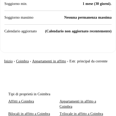
Soggiorno min.
1 mese (30 giorni).
Soggiorno massimo
Nessuna permanenza massima
Calendario aggiornato
(Calendario non aggiornato recentemente)
Inizio
›
Coimbra
›
Appartamenti in affitto
›
Estr. principal da corrente
Tipi di proprietà in Coimbra
Affitti a Coimbra
Appartamenti in affitto a
Coimbra
Bilocali in affitto a Coimbra
Trilocale in affitto a Coimbra