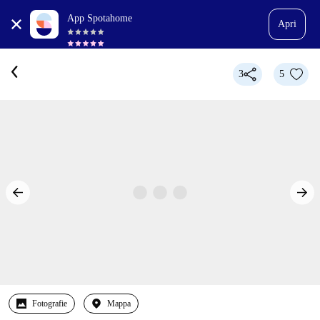
App Spotahome
Apri
3
5
Fotografie
Mappa