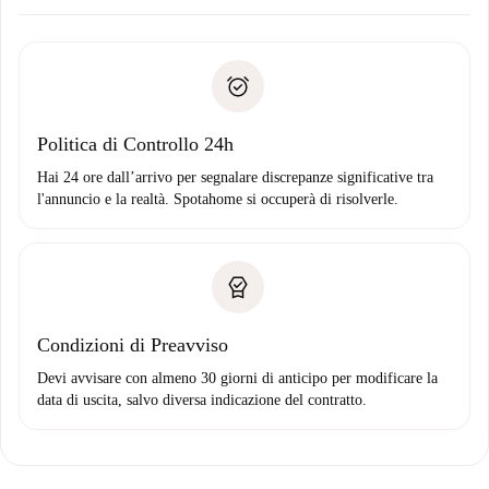
Concorda con il proprietario i dettagli del tuo arrivo, ritiro
Documenti richiesti se la proprietà è “
Spotahome plus
”.
delle chiavi, ecc.
Documento d'identità o Passaporto
Spotahome trasferirà il primo pagamento al proprietario
Prova di solvibilità
solo se non segnali problemi.
Domiciliazione del pagamento
Politica di Controllo 24h
Hai 24 ore dall’arrivo per segnalare discrepanze significative tra
l'annuncio e la realtà. Spotahome si occuperà di risolverle.
Condizioni di Preavviso
Devi avvisare con almeno 30 giorni di anticipo per modificare la
data di uscita, salvo diversa indicazione del contratto.