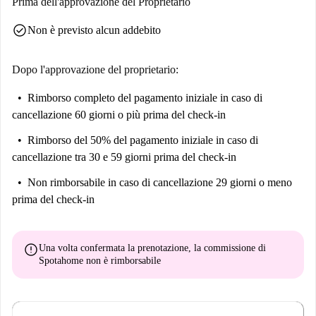
Prima dell'approvazione del Proprietario
1 garage privato con spazio per 1 auto e possibilità di ricarica elettrica
(con un supplemento di € 150 al mese).
check_circle
Non è previsto alcun addebito
Dopo l'approvazione del proprietario:
Rimborso completo del pagamento iniziale
in caso di
cancellazione 60 giorni o più prima del check-in
Rimborso del 50% del pagamento iniziale
in caso di
cancellazione tra 30 e 59 giorni prima del check-in
Non rimborsabile
in caso di cancellazione 29 giorni o meno
prima del check-in
error
Una volta confermata la prenotazione, la commissione di
Spotahome
non è rimborsabile