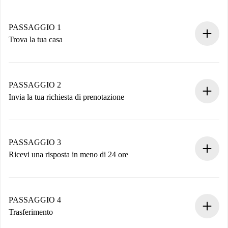
PASSAGGIO 1
Trova la tua casa
Processo di prenotazione 100% online.
Case e Proprietari verificati.
Hai tutte le informazioni necessarie in anticipo.
PASSAGGIO 2
Invia la tua richiesta di prenotazione
Invia dettagli base del tuo profilo e metodo di pagamento.
Ricorda che non ti addebiteremo nulla finché il proprietario
non accetta.
PASSAGGIO 3
Ricevi una risposta in meno di 24 ore
Il proprietario ha fino a 24 ore per confermare.
Se accettata, ti addebiteremo il pagamento e ti metteremo in
contatto con il proprietario.
PASSAGGIO 4
Se rifiutata: non ti addebiteremo nulla e ti proporremo
Trasferimento
alternative.