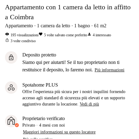
Appartamento con 1 camera da letto in affitto
a Coimbra
Appartamento
1
camera da letto
1
bagno
61
m2
visibility
favorite
person
195
visualizzazioni
5
volte salvato come preferito
4
interessato
ios_share
3
volte condiviso
Deposito protetto
lock
Siamo qui per aiutarti! Se il tuo proprietario non ti
restituisce il deposito, lo faremo noi.
Più informazioni
Spotahome PLUS
Offre l'esperienza più sicura per i nostri inquilini fornendo
accesso agli standard di sicurezza più elevati e un supporto
aggiuntivo durante la locazione.
Vedi di più
Proprietario verificato
Privato
·
4 mesi
con noi
Maggiori informazioni su questo locatore