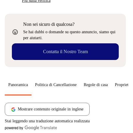
Più sulla verifica
Non sei sicuro di qualcosa?
sentiment_very_satisfied
Se hai dubbi o domande su questo annuncio, siamo qui
per aiutarti.
Contatta il Nostro Team
Panoramica
Politica di Cancellazione
Regole di casa
Proprietar
Mostrare contenuto originale in inglese
Stai leggendo una traduzione automatica realizzata