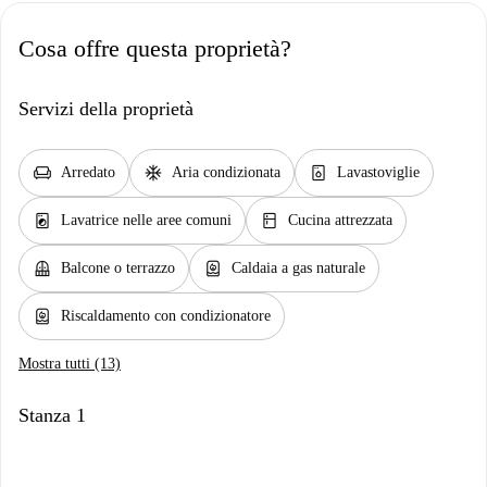
Cosa offre questa proprietà?
Servizi della proprietà
chair
ac_unit
dishwasher_gen
Arredato
Aria condizionata
Lavastoviglie
local_laundry_service
kitchen
Lavatrice nelle aree comuni
Cucina attrezzata
balcony
water_heater
Balcone o terrazzo
Caldaia a gas naturale
water_heater
Riscaldamento con condizionatore
Mostra tutti (13)
Stanza 1