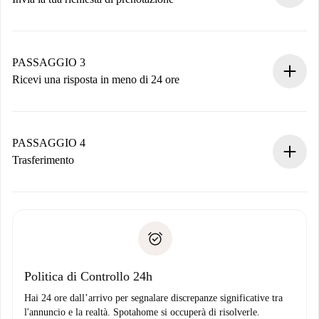
Invia dettagli base del tuo profilo e metodo di pagamento.
Ricorda che non ti addebiteremo nulla finché il proprietario
non accetta.
PASSAGGIO 3
Ricevi una risposta in meno di 24 ore
Il proprietario ha fino a 24 ore per confermare.
Se accettata, ti addebiteremo il pagamento e ti metteremo in
contatto con il proprietario.
PASSAGGIO 4
Se rifiutata: non ti addebiteremo nulla e ti proporremo
Trasferimento
alternative.
Concorda con il proprietario i dettagli del tuo arrivo, ritiro
Documenti richiesti se la proprietà è “
Spotahome plus
”.
delle chiavi, ecc.
Documento d'identità o Passaporto
Spotahome trasferirà il primo pagamento al proprietario
Prova di solvibilità
solo se non segnali problemi.
Domiciliazione del pagamento
Politica di Controllo 24h
Hai 24 ore dall’arrivo per segnalare discrepanze significative tra
l'annuncio e la realtà. Spotahome si occuperà di risolverle.