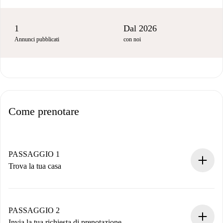
1
Dal 2026
Annunci pubblicati
con noi
Come prenotare
PASSAGGIO 1
Trova la tua casa
Processo di prenotazione 100% online.
Case e Proprietari verificati.
Hai tutte le informazioni necessarie in anticipo.
PASSAGGIO 2
Invia la tua richiesta di prenotazione