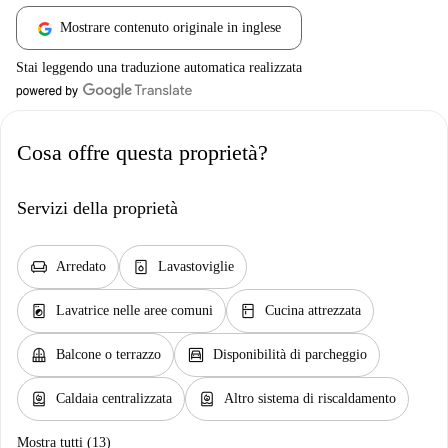
Mostrare contenuto originale in inglese
Stai leggendo una traduzione automatica realizzata
Cosa offre questa proprietà?
Servizi della proprietà
chair
dishwasher_gen
Arredato
Lavastoviglie
local_laundry_service
kitchen
Lavatrice nelle aree comuni
Cucina attrezzata
balcony
garage
Balcone o terrazzo
Disponibilità di parcheggio
water_heater
water_heater
Caldaia centralizzata
Altro sistema di riscaldamento
Mostra tutti (13)