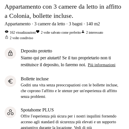
Appartamento con 3 camere da letto in affitto
a Colonia, bollette incluse.
Appartamento
3
camere da letto
3
bagni
140
m2
visibility
favorite
person
162
visualizzazioni
2
volte salvato come preferito
2
interessato
ios_share
2
volte condiviso
Deposito protetto
lock
Siamo qui per aiutarti! Se il tuo proprietario non ti
restituisce il deposito, lo faremo noi.
Più informazioni
Bollette incluse
euro
Goditi una vita senza preoccupazioni con le bollette incluse,
che coprono l'affitto e le utenze per un'esperienza di affitto
senza problemi.
Spotahome PLUS
Offre l'esperienza più sicura per i nostri inquilini fornendo
accesso agli standard di sicurezza più elevati e un supporto
aggiuntivo durante la locazione.
Vedi di più