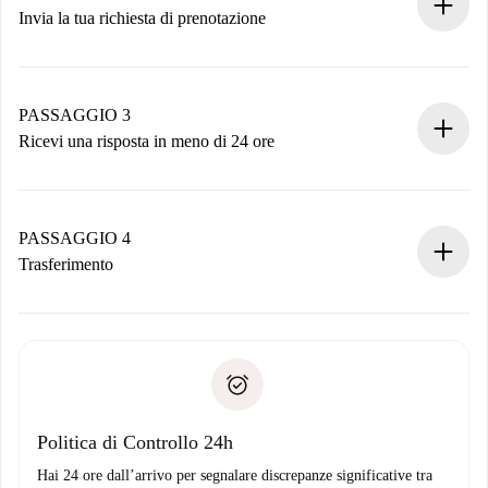
Invia la tua richiesta di prenotazione
Invia dettagli base del tuo profilo e metodo di pagamento.
Ricorda che non ti addebiteremo nulla finché il proprietario
non accetta.
PASSAGGIO 3
Ricevi una risposta in meno di 24 ore
Il proprietario ha fino a 24 ore per confermare.
Se accettata, ti addebiteremo il pagamento e ti metteremo in
contatto con il proprietario.
PASSAGGIO 4
Se rifiutata: non ti addebiteremo nulla e ti proporremo
Trasferimento
alternative.
Concorda con il proprietario i dettagli del tuo arrivo, ritiro
Documenti richiesti se la proprietà è “
Spotahome plus
”.
delle chiavi, ecc.
Documento d'identità o Passaporto
Spotahome trasferirà il primo pagamento al proprietario
Prova di solvibilità
solo se non segnali problemi.
Domiciliazione del pagamento
Politica di Controllo 24h
Hai 24 ore dall’arrivo per segnalare discrepanze significative tra