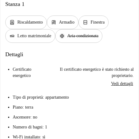
Stanza 1
water_heater
dresser
window_closed
Riscaldamento
Armadio
Finestra
airline_seat_flat
ac_unit
Letto matrimoniale
Aria condizionata
Dettagli
Certificato
Il certificato energetico è stato richiesto al
energetico
proprietario.
Vedi dettagli
Tipo di proprietà: appartamento
Piano: terra
Ascensore: no
Numero di bagni: 1
Wi-Fi installato: sì