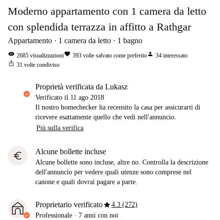
Moderno appartamento con 1 camera da letto
con splendida terrazza in affitto a Rathgar
Appartamento
1
camera da letto
1
bagno
visibility
favorite
person
2685
visualizzazioni
393
volte salvato come preferito
34
interessato
ios_share
31
volte condiviso
proprietà verificata da Lukasz
Verificato il
11 ago 2018
Il nostro homechecker ha recensito la casa per assicurarti di
ricevere esattamente quello che vedi nell'annuncio.
Più sulla verifica
Alcune bollette incluse
euro
Alcune bollette sono incluse, altre no. Controlla la descrizione
dell'annuncio per vedere quali utenze sono comprese nel
canone e quali dovrai pagare a parte.
star
Proprietario verificato
4.3 (272)
Professionale
·
7 anni
con noi