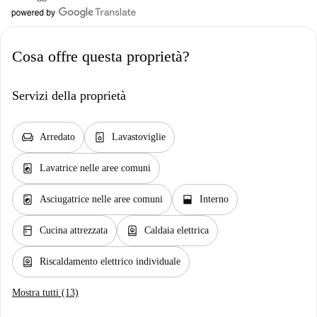
Cosa offre questa proprietà?
Servizi della proprietà
chair
dishwasher_gen
Arredato
Lavastoviglie
local_laundry_service
Lavatrice nelle aree comuni
local_laundry_service
window_open
Asciugatrice nelle aree comuni
Interno
kitchen
water_heater
Cucina attrezzata
Caldaia elettrica
water_heater
Riscaldamento elettrico individuale
Mostra tutti (13)