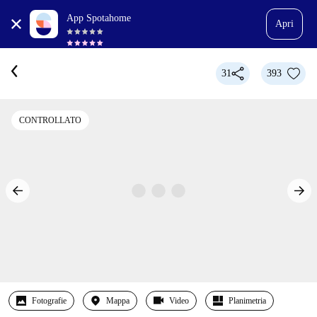
App Spotahome
Apri
31
393
CONTROLLATO
Fotografie
Mappa
Video
Planimetria