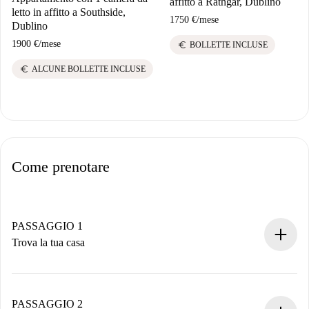
El
affitto a Rathgar, Dublino
letto in affitto a Southside,
a 
1750 €
/
mese
Dublino
17
1900 €
/
mese
euro
BOLLETTE INCLUSE
e
euro
ALCUNE BOLLETTE INCLUSE
Come prenotare
PASSAGGIO 1
Trova la tua casa
Processo di prenotazione 100% online.
Case e Proprietari verificati.
Hai tutte le informazioni necessarie in anticipo.
PASSAGGIO 2