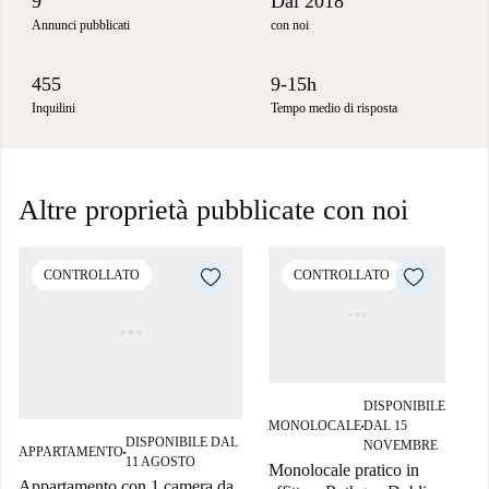
9
Dal 2018
Annunci pubblicati
con noi
455
9-15h
Inquilini
Tempo medio di risposta
Altre proprietà pubblicate con noi
CONTROLLATO
CONTROLLATO
DISPONIBILE
MONOLOCALE
DAL 15
■
M
DISPONIBILE DAL
NOVEMBRE
APPARTAMENTO
■
11 AGOSTO
Monolocale pratico in
Appartamento con 1 camera da