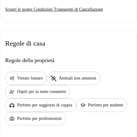
Scopri le nostre Condizioni Trasparenti di Cancellazione
Regole di casa
Regole della proprietà
smoke_free
pet_supplies
Vietato fumare
Animali non ammessi
person_add
Ospiti per la notte consentiti
partner_heart
school
Perfetto per soggiorni di coppia
Perfetto per studenti
business_center
Perfetto per professionisti