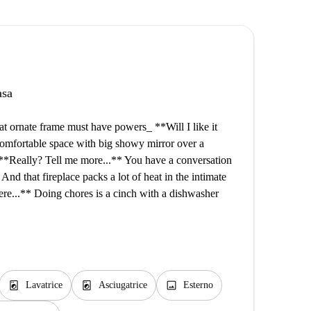
asa
t ornate frame must have powers_ **Will I like it
omfortable space with big showy mirror over a
. **Really? Tell me more...** You have a conversation
nd that fireplace packs a lot of heat in the intimate
ere...** Doing chores is a cinch with a dishwasher
local_laundry_service
local_laundry_service
image
Lavatrice
Asciugatrice
Esterno