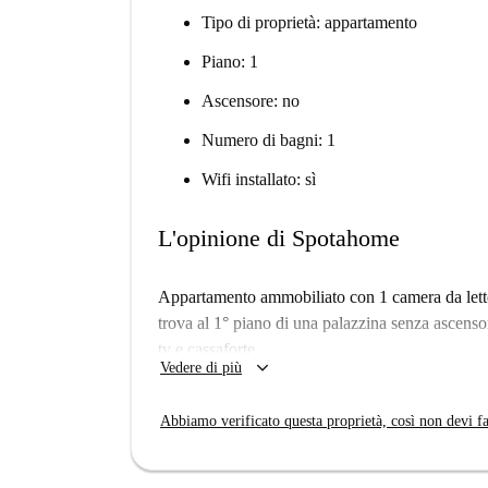
Tipo di proprietà: appartamento
Piano: 1
Ascensore: no
Numero di bagni: 1
Wifi installato: sì
L'opinione di Spotahome
Appartamento ammobiliato con 1 camera da letto
trova al 1° piano di una palazzina senza ascensor
tv e cassaforte.
keyboard_arrow_down
Vedere di più
Abbiamo verificato questa proprietà, così non devi fa