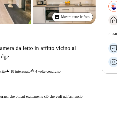
Mostra tutte le foto
SEM
era da letto in affitto vicino al
idge
person
ios_share
rito
18
interessato
4
volte condiviso
curarsi che ottieni esattamente ciò che vedi nell'annuncio.