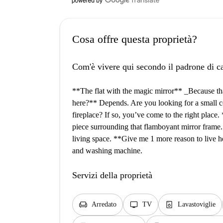
Cosa offre questa proprietà?
Com'è vivere qui secondo il padrone di c
**The flat with the magic mirror** _Because tha
here?** Depends. Are you looking for a small c
fireplace? If so, you’ve come to the right place
piece surrounding that flamboyant mirror frame. A
living space. **Give me 1 more reason to live h
and washing machine.
Servizi della proprietà
chair
tv
dishwasher_gen
Arredato
TV
Lavastoviglie