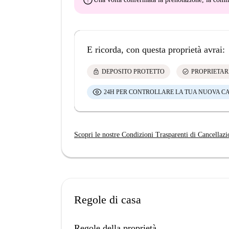
error
E ricorda, con questa proprietà avrai:
lock
check_circle
DEPOSITO PROTETTO
PROPRIETAR
24H PER CONTROLLARE LA TUA NUOVA C
Scopri le nostre Condizioni Trasparenti di Cancellazi
Regole di casa
Regole della proprietà