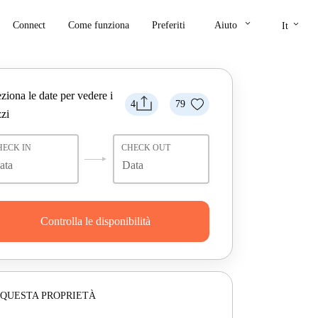
keyboard_arrow_down
keyboard_arrow_down
Connect
Come funziona
Preferiti
Aiuto
It
ziona le date per vedere i
4
79
zi
HECK IN
CHECK OUT
Controlla le disponibilità
 QUESTA PROPRIETÀ