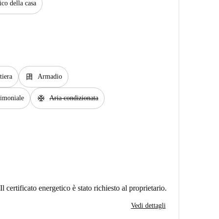
ico della casa
dresser
tiera
Armadio
ac_unit
rimoniale
Aria condizionata
Il certificato energetico è stato richiesto al proprietario.
Vedi dettagli