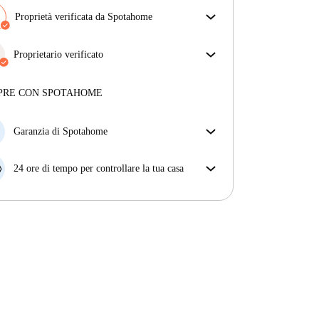
Proprietà verificata da Spotahome
Il nostro team ha verificato la casa per assicurarsi che
ottieni esattamente ciò che vedi nell'annuncio.
Proprietario verificato
Più sulla verifica
Professionale
·
10 anni
con noi
Maggiori informazioni su questo locatore
PRE CON SPOTAHOME
Più sulla verifica
Garanzia di Spotahome
Se il proprietario di casa cancella la tua prenotazione
con breve preavviso, noi A) ti pagheremo un hotel e
24 ore di tempo per controllare la tua casa
ti aiuteremo a trovare un'altra nuova sistemazione, o
Se l'appartamento non è come te lo aspettavi
B) ti rimborseremo totalmente
dall'annuncio, faccelo sapere entro le prime 24 ore
dall'entrata e ci impegneremo per trovare una
soluzione.