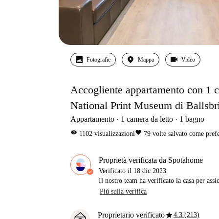
Fotografie
Mappa
Video
Accogliente appartamento con 1 cam
National Print Museum di Ballsbr
Appartamento
1
camera da letto
1
bagno
visibility
favorite
1102
visualizzazioni
79
volte salvato come prefe
Proprietà verificata da Spotahome
Verificato il
18 dic 2023
Il nostro team ha verificato la casa per assi
Più sulla verifica
star
Proprietario verificato
4.3 (213)