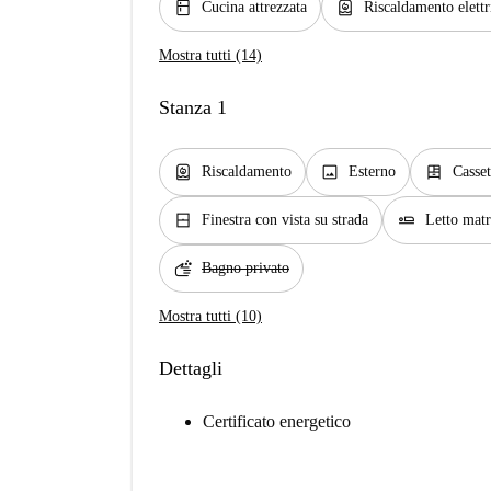
kitchen
water_heater
Cucina attrezzata
Riscaldamento elettr
Mostra tutti (14)
Stanza 1
water_heater
image
dresser
Riscaldamento
Esterno
Casset
window_closed
airline_seat_flat
Finestra con vista su strada
Letto mat
soap
Bagno privato
Mostra tutti (10)
Dettagli
Certificato energetico