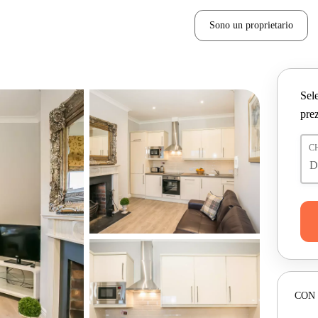
Sono un proprietario
Sele
prez
C
CON