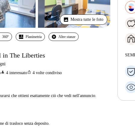
Mostra tutte le foto
360º
Planimetria
Altre stanze
l in The Liberties
SEM
gni
person
ios_share
o
4
interessato
4
volte condiviso
curarsi che ottieni esattamente ciò che vedi nell'annuncio.
ne di trasloco senza deposito.