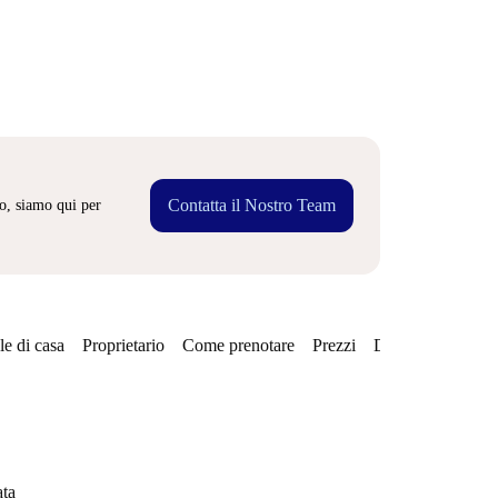
Contatta il Nostro Team
o, siamo qui per
e di casa
Proprietario
Come prenotare
Prezzi
Disponibilità
Qu
ata