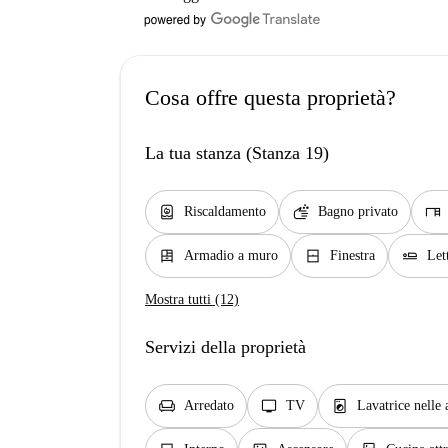
Cosa offre questa proprietà?
La tua stanza (Stanza 19)
water_heater
soap
desk
Riscaldamento
Bagno privato
dresser
window_closed
airline_seat_flat
Armadio a muro
Finestra
Let
Mostra tutti (12)
Servizi della proprietà
chair
tv
local_laundry_service
Arredato
TV
Lavatrice nelle