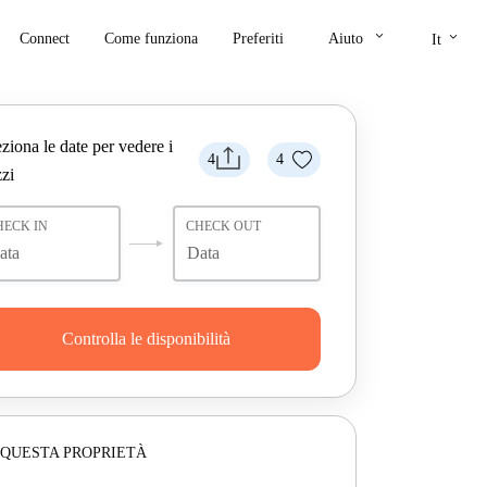
keyboard_arrow_down
keyboard_arrow_down
Connect
Come funziona
Preferiti
Aiuto
It
ziona le date per vedere i
4
4
zi
HECK IN
CHECK OUT
Controlla le disponibilità
 QUESTA PROPRIETÀ