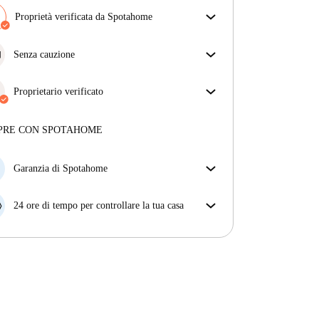
Proprietà verificata da Spotahome
Il nostro team ha verificato la casa per assicurarsi che
ottieni esattamente ciò che vedi nell'annuncio.
Senza cauzione
Più sulla verifica
Semplifica il tuo budget con la nostra opzione di
trasloco senza deposito.
Proprietario verificato
Professionale
·
2 anni
con noi
Maggiori informazioni su questo locatore
PRE CON SPOTAHOME
Più sulla verifica
Garanzia di Spotahome
Se il proprietario di casa cancella la tua prenotazione
con breve preavviso, noi A) ti pagheremo un hotel e
24 ore di tempo per controllare la tua casa
ti aiuteremo a trovare un'altra nuova sistemazione, o
Se l'appartamento non è come te lo aspettavi
B) ti rimborseremo totalmente
dall'annuncio, faccelo sapere entro le prime 24 ore
dall'entrata e ci impegneremo per trovare una
soluzione.