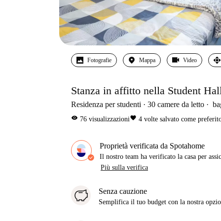
Fotografie
Mappa
Video
Stanza in affitto nella Student Hal
Residenza per studenti
30
camere da letto
ba
visibility
favorite
76
visualizzazioni
4
volte salvato come preferit
Proprietà verificata da Spotahome
Il nostro team ha verificato la casa per assi
Più sulla verifica
Senza cauzione
Semplifica il tuo budget con la nostra opzio