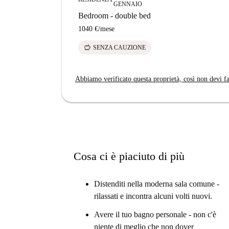
Non dimenticare di salutare i gatti residenti Seba
GENNAIO
Bedroom - double bed
Aiutami a decidermi ...
1040 €
/
mese
Questa proprietà è ideale per le farfalle sociali
savings
SENZA CAUZIONE
trasporti pubblici ea pochi passi da Trinity, 
per gli studenti indipendentemente da dove ti isc
Abbiamo verificato questa proprietà, così non devi fa
Il tuo controllore domestico, Jenny, ha detto:
“Ho adorato questa proprietà. Il letto matrimoni
il bagno è enorme e progettato per essere molto 
Cosa ci è piaciuto di più
Distenditi nella moderna sala comune -
rilassati e incontra alcuni volti nuovi.
Avere il tuo bagno personale - non c'è
niente di meglio che non dover