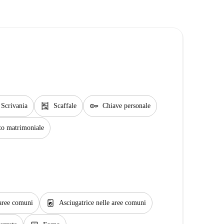
shelves
key
Scrivania
Scaffale
Chiave personale
to matrimoniale
local_laundry_service
 aree comuni
Asciugatrice nelle aree comuni