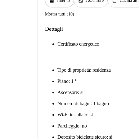
window_open
elevator
kitchen
Interno
Ascensore
Cucina att
Mostra tutti (10)
Dettagli
Certificato energetico
Tipo di proprietà: residenza
Piano: 1 °
Ascensore: si
Numero di bagni: 1 bagno
Wi-Fi installato: sì
Parcheggio: no
Deposito biciclette sicuro: sì