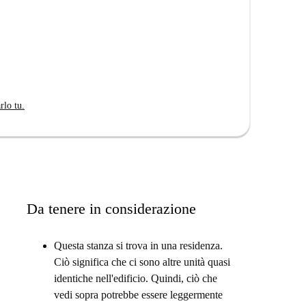
stian e il suo assistente Ash!
 che desiderano esplorare Dublino. Con accesso ai
TU Dublino, BIMM e NCAD questa proprietà è perfetta
rivi!
rlo tu.
ale ha spazio di archiviazione integrato al di sotto, e
accessibile. "
Da tenere in considerazione
Questa stanza si trova in una residenza.
Ciò significa che ci sono altre unità quasi
identiche nell'edificio. Quindi, ciò che
vedi sopra potrebbe essere leggermente