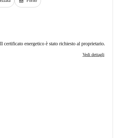
oven_gen
rezzata
Forno
Il certificato energetico è stato richiesto al proprietario.
Vedi dettagli