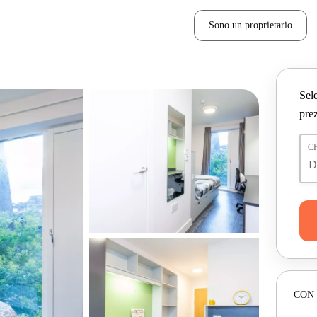
Sono un proprietario
Sele
prez
C
CON