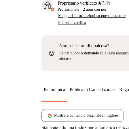
star
Proprietario verificato
5 (2)
Professionale
·
2 anni
con noi
Maggiori informazioni su questo locatore
Più sulla verifica
Non sei sicuro di qualcosa?
sentiment_very_satisfied
Se hai dubbi o domande su questo annunci
aiutarti.
Panoramica
Politica di Cancellazione
Regol
Mostrare contenuto originale in inglese
Stai leggendo una traduzione automatica realizz