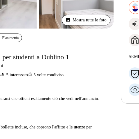
Mostra tutte le foto
euro
Planimetria
 per studenti a Dublino 1
SEM
ni
person
ios_share
o
5
interessato
5
volte condiviso
curarsi che ottieni esattamente ciò che vedi nell'annuncio.
ollette incluse, che coprono l'affitto e le utenze per