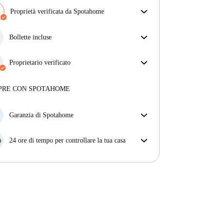
Proprietà verificata da Spotahome
Il nostro team ha verificato la casa per assicurarsi che
ottieni esattamente ciò che vedi nell'annuncio.
Bollette incluse
Più sulla verifica
Goditi una vita senza preoccupazioni con le bollette
incluse, che coprono l'affitto e le utenze per
Proprietario verificato
un'esperienza di affitto senza problemi.
Professionale
·
6 anni
con noi
Maggiori informazioni su questo locatore
PRE CON SPOTAHOME
Più sulla verifica
Garanzia di Spotahome
Se il proprietario di casa cancella la tua prenotazione
con breve preavviso, noi A) ti pagheremo un hotel e
24 ore di tempo per controllare la tua casa
ti aiuteremo a trovare un'altra nuova sistemazione, o
Se l'appartamento non è come te lo aspettavi
B) ti rimborseremo totalmente
dall'annuncio, faccelo sapere entro le prime 24 ore
dall'entrata e ci impegneremo per trovare una
soluzione.