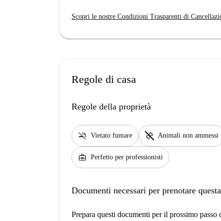
Scopri le nostre Condizioni Trasparenti di Cancellazi
Regole di casa
Regole della proprietà
smoke_free
pet_supplies
Vietato fumare
Animali non ammessi
business_center
Perfetto per professionisti
Documenti necessari per prenotare questa
Prepara questi documenti per il prossimo passo de