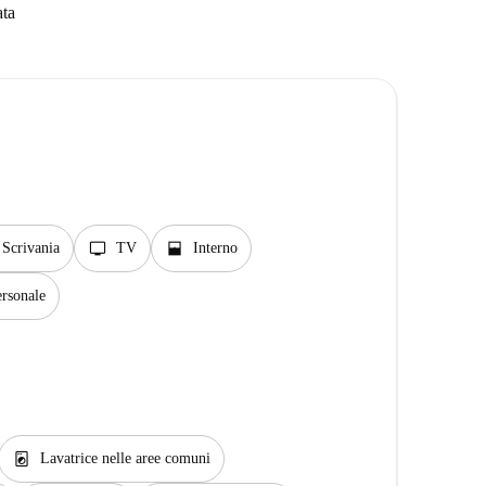
ata
tv
window_open
Scrivania
TV
Interno
rsonale
local_laundry_service
Lavatrice nelle aree comuni