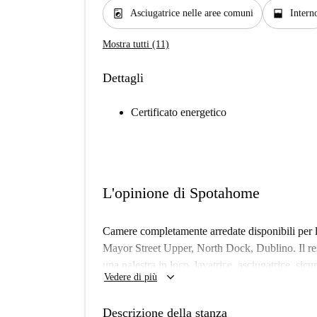
local_laundry_service
window_open
Asciugatrice nelle aree comuni
Intern
Mostra tutti (11)
Dettagli
Certificato energetico
L'opinione di Spotahome
Camere completamente arredate disponibili per l'
Mayor Street Upper, North Dock, Dublino. Il re
una palestra in loco, lavatrice, asciugatrice, sicu
keyboard_arrow_down
Vedere di più
panoramica.
Importante: questa stanza fa parte di un set. Ciò 
Descrizione della stanza