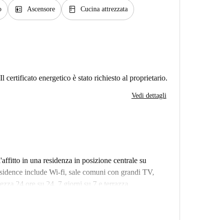
elevator
kitchen
o
Ascensore
Cucina attrezzata
Il certificato energetico è stato richiesto al proprietario.
Vedi dettagli
affitto in una residenza in posizione centrale su
sidence include Wi-fi, sale comuni con grandi TV,
rezza 24 ore su 24, 7 giorni su 7 e terrazza
significa che ci sono altre stanze quasi identiche