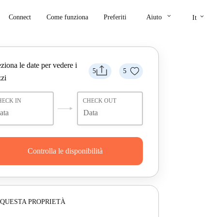
keyboard_arrow_down
keyboard_arrow_down
Connect
Come funziona
Preferiti
Aiuto
It
ziona le date per vedere i
5
5
zi
HECK IN
CHECK OUT
Controlla le disponibilità
 QUESTA PROPRIETÀ