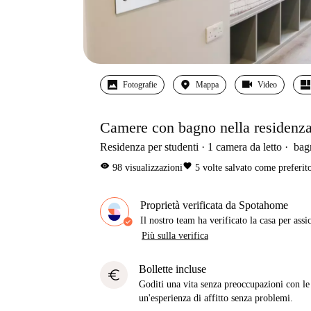
Fotografie
Mappa
Video
Camere con bagno nella residenza
Residenza per studenti
1
camera da letto
bag
visibility
favorite
98
visualizzazioni
5
volte salvato come preferit
Proprietà verificata da Spotahome
Il nostro team ha verificato la casa per assi
Più sulla verifica
Bollette incluse
euro
Goditi una vita senza preoccupazioni con le b
un'esperienza di affitto senza problemi.