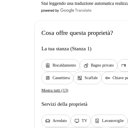
Stai leggendo una traduzione automatica realizz
Cosa offre questa proprietà?
La tua stanza (Stanza 1)
water_heater
soap
desk
Riscaldamento
Bagno privato
dresser
shelves
key
Cassettiera
Scaffale
Chiave pe
Mostra tutti (13)
Servizi della proprietà
chair
tv
dishwasher_gen
Arredato
TV
Lavastoviglie