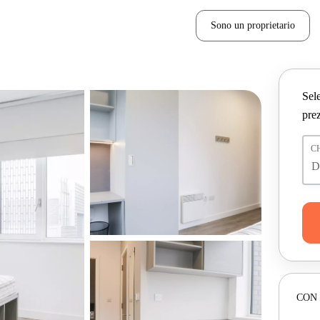
Sono un proprietario
Sele
prez
C
CON