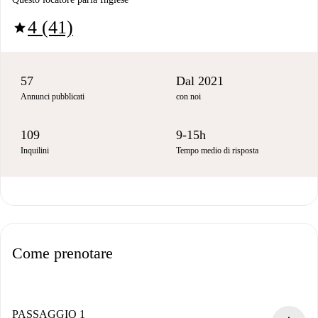
4 (41)
star
57
Dal 2021
Annunci pubblicati
con noi
109
9-15h
Inquilini
Tempo medio di risposta
Come prenotare
PASSAGGIO 1