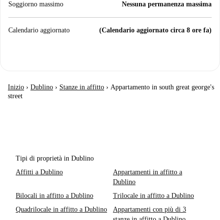
Soggiorno massimo
Nessuna permanenza massima
Calendario aggiornato
(Calendario aggiornato circa 8 ore fa)
Inizio
›
Dublino
›
Stanze in affitto
›
Appartamento in south great george's
street
Tipi di proprietà in Dublino
Affitti a Dublino
Appartamenti in affitto a
Dublino
Bilocali in affitto a Dublino
Trilocale in affitto a Dublino
Quadrilocale in affitto a Dublino
Appartamenti con più di 3
stanze in affitto a Dublino