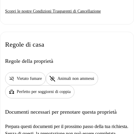
Scopri le nostre Condizioni Trasparenti di Cancellazione
Regole di casa
Regole della proprietà
smoke_free
pet_supplies
Vietato fumare
Animali non ammessi
partner_heart
Perfetto per soggiorni di coppia
Documenti necessari per prenotare questa proprietà
Prepara questi documenti per il prossimo passo della tua richiesta.
Senza di questi, la prenotazione non può essere completata.