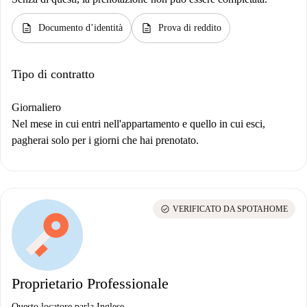
description
description
Documento d’identità
Prova di reddito
Tipo di contratto
Giornaliero
Nel mese in cui entri nell'appartamento e quello in cui esci,
pagherai solo per i giorni che hai prenotato.
check_circle
VERIFICATO DA SPOTAHOME
Proprietario Professionale
Questo locatore parla Inglese