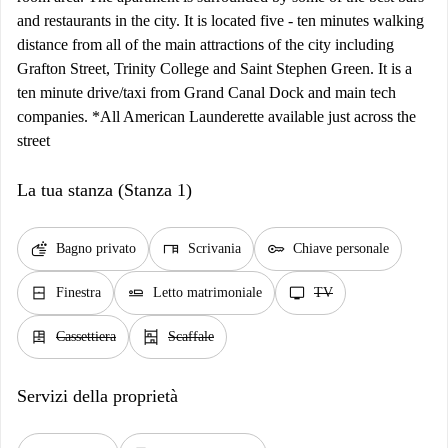
and restaurants in the city. It is located five - ten minutes walking
distance from all of the main attractions of the city including
Grafton Street, Trinity College and Saint Stephen Green. It is a
ten minute drive/taxi from Grand Canal Dock and main tech
companies. *All American Launderette available just across the
street
La tua stanza (Stanza 1)
soap
desk
key
Bagno privato
Scrivania
Chiave personale
window_closed
airline_seat_flat
tv
Finestra
Letto matrimoniale
TV
dresser
shelves
Cassettiera
Scaffale
Servizi della proprietà