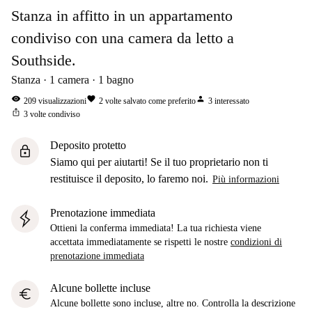
Stanza in affitto in un appartamento
condiviso con una camera da letto a
Southside.
Stanza
1
camera
1
bagno
visibility
favorite
person
209
visualizzazioni
2
volte salvato come preferito
3
interessato
ios_share
3
volte condiviso
Deposito protetto
lock
Siamo qui per aiutarti! Se il tuo proprietario non ti
restituisce il deposito, lo faremo noi.
Più informazioni
Prenotazione immediata
Ottieni la conferma immediata! La tua richiesta viene
accettata immediatamente se rispetti le nostre
condizioni di
prenotazione immediata
Alcune bollette incluse
euro
Alcune bollette sono incluse, altre no. Controlla la descrizione