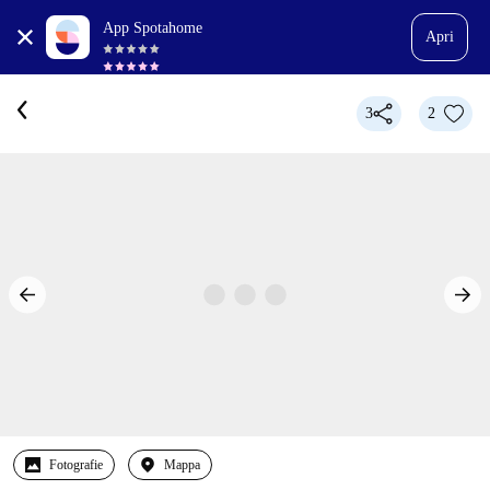
App Spotahome
Apri
3
2
Fotografie
Mappa