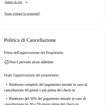
keyboard_arrow_down
Vedere di più
cucina attrezzata e la possibilità di parcheggio. Non sono ammessi
animali domestici né fumatori.
Posso visitare la proprietà?
La struttura gode di una posizione strategica, vicino a numerose
attrazioni. La Long Hall, il Castello di Dublino e il Garda Síochána
Memorial Garden sono nelle vicinanze. Immergiti nella ricchezza
culturale dell'Irish Georgian Society e della Chester Beatty Library, tutte
Politica di Cancellazione
raggiungibili a piedi. Spotahome garantisce che tutte le proprietà
elencate soddisfino gli standard di qualità.
Prima dell'approvazione del Proprietario
check_circle
Non è previsto alcun addebito
Dopo l'approvazione del proprietario:
Rimborso completo del pagamento iniziale
in caso di
cancellazione 60 giorni o più prima del check-in
Rimborso del 50% del pagamento iniziale
in caso di
cancellazione tra 30 e 59 giorni prima del check-in