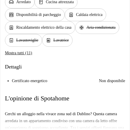
chair
kitchen
Arredato
Cucina attrezzata
garage
water_heater
Disponibilità di parcheggio
Caldaia elettrica
water_heater
ac_unit
Riscaldamento elettrico della casa
Aria condizionata
dishwasher_gen
local_laundry_service
Lavastoviglie
Lavatrice
Mostra tutti (11)
Dettagli
Certificato energetico
Non disponibile
L'opinione di Spotahome
Cerchi un alloggio nella vivace zona sud di Dublino? Questa camera
arredata in un appartamento condiviso con una camera da letto offre
un'esperienza di soggiorno accogliente. Tra i servizi offerti figurano una