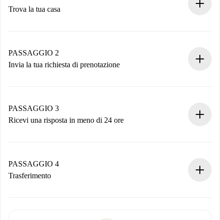
Trova la tua casa
Processo di prenotazione 100% online.
Case e Proprietari verificati.
Hai tutte le informazioni necessarie in anticipo.
PASSAGGIO 2
Invia la tua richiesta di prenotazione
Invia dettagli base del tuo profilo e metodo di pagamento.
Ricorda che non ti addebiteremo nulla finché il proprietario
non accetta.
PASSAGGIO 3
Ricevi una risposta in meno di 24 ore
Il proprietario ha fino a 24 ore per confermare.
Se accettata, ti addebiteremo il pagamento e ti metteremo in
contatto con il proprietario.
PASSAGGIO 4
Se rifiutata: non ti addebiteremo nulla e ti proporremo
Trasferimento
alternative.
Concorda con il proprietario i dettagli del tuo arrivo, ritiro
Documenti richiesti se la proprietà è “
Spotahome plus
”.
delle chiavi, ecc.
Documento d'identità o Passaporto
Spotahome trasferirà il primo pagamento al proprietario