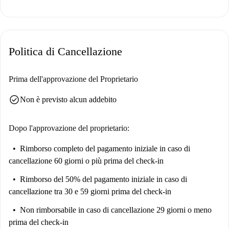
proprietario non risiede all'interno della proprietà. Scegli questo
appartamento per uno stile di vita moderno e pratico.
Situato nel vivace quartiere di Estepona, questo appartamento è
Politica di Cancellazione
circondato da una varietà di ristoranti e attrazioni locali. Ristoranti come
Caviar Deluxe, Octo Restaurant e Rozarossa sono a pochi passi di
distanza, offrendo diverse esperienze culinarie. Ulteriori opzioni
Prima dell'approvazione del Proprietario
includono il Benavista Bowls Club e il Golden Sun Chinese Restaurant.
check_circle
Non è previsto alcun addebito
Godetevi l'atmosfera vivace e la comodità dei servizi locali di Estepona.
Dopo l'approvazione del proprietario:
Rimborso completo del pagamento iniziale
in caso di
cancellazione 60 giorni o più prima del check-in
Rimborso del 50% del pagamento iniziale
in caso di
cancellazione tra 30 e 59 giorni prima del check-in
Non rimborsabile
in caso di cancellazione 29 giorni o meno
prima del check-in