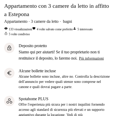
Appartamento con 3 camere da letto in affitto
a Estepona
Appartamento
3
camere da letto
bagni
visibility
favorite
person
133
visualizzazioni
4
volte salvato come preferito
5
interessato
ios_share
5
volte condiviso
Deposito protetto
lock
Siamo qui per aiutarti! Se il tuo proprietario non ti
restituisce il deposito, lo faremo noi.
Più informazioni
Alcune bollette incluse
euro
Alcune bollette sono incluse, altre no. Controlla la descrizione
dell'annuncio per vedere quali utenze sono comprese nel
canone e quali dovrai pagare a parte.
Spotahome PLUS
Offre l'esperienza più sicura per i nostri inquilini fornendo
accesso agli standard di sicurezza più elevati e un supporto
aggiuntivo durante la locazione.
Vedi di più