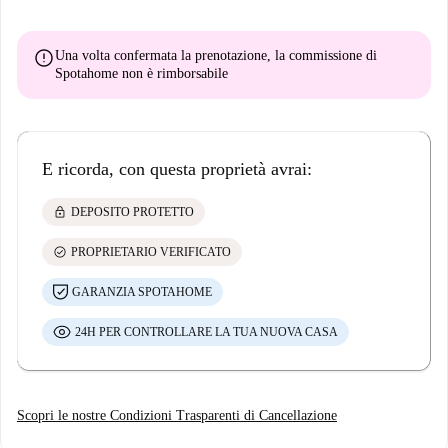
error
Una volta confermata la prenotazione, la commissione di
Spotahome
non è rimborsabile
E ricorda, con questa proprietà avrai:
lock
DEPOSITO PROTETTO
check_circle
PROPRIETARIO VERIFICATO
GARANZIA SPOTAHOME
24H PER CONTROLLARE LA TUA NUOVA CASA
Scopri le nostre Condizioni Trasparenti di Cancellazione