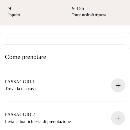
9
9-15h
Inquilini
Tempo medio di risposta
Come prenotare
PASSAGGIO 1
Trova la tua casa
Processo di prenotazione 100% online.
Case e Proprietari verificati.
Hai tutte le informazioni necessarie in anticipo.
PASSAGGIO 2
Invia la tua richiesta di prenotazione