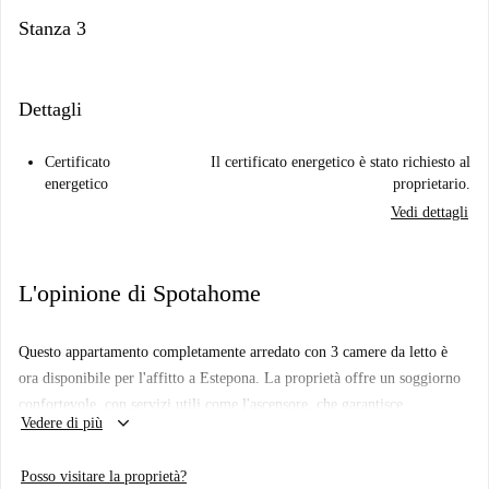
Stanza 3
Dettagli
Certificato
Il certificato energetico è stato richiesto al
energetico
proprietario.
Vedi dettagli
L'opinione di Spotahome
Questo appartamento completamente arredato con 3 camere da letto è
ora disponibile per l'affitto a Estepona. La proprietà offre un soggiorno
confortevole, con servizi utili come l'ascensore, che garantisce
keyboard_arrow_down
Vedere di più
l'accessibilità. Le utenze incluse includono elettricità, acqua, gas e Wi-Fi,
garantendo un'esperienza di vita senza pensieri. Si prega di notare che
Posso visitare la proprietà?
non sono ammessi animali domestici e non è consentito fumare, e il