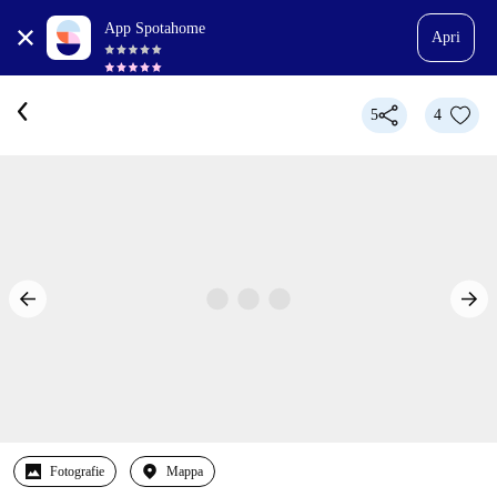
App Spotahome
Apri
5
4
Fotografie
Mappa