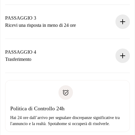
Invia dettagli base del tuo profilo e metodo di pagamento.
Ricorda che non ti addebiteremo nulla finché il proprietario
non accetta.
PASSAGGIO 3
Ricevi una risposta in meno di 24 ore
Il proprietario ha fino a 24 ore per confermare.
Se accettata, ti addebiteremo il pagamento e ti metteremo in
contatto con il proprietario.
PASSAGGIO 4
Se rifiutata: non ti addebiteremo nulla e ti proporremo
Trasferimento
alternative.
Concorda con il proprietario i dettagli del tuo arrivo, ritiro
Documenti richiesti se la proprietà è “
Spotahome plus
”.
delle chiavi, ecc.
Documento d'identità o Passaporto
Spotahome trasferirà il primo pagamento al proprietario
Prova di solvibilità
solo se non segnali problemi.
Domiciliazione del pagamento
Politica di Controllo 24h
Hai 24 ore dall’arrivo per segnalare discrepanze significative tra
l'annuncio e la realtà. Spotahome si occuperà di risolverle.