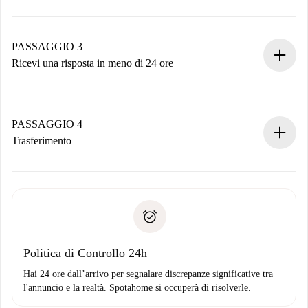
Invia dettagli base del tuo profilo e metodo di pagamento.
Ricorda che non ti addebiteremo nulla finché il proprietario
non accetta.
PASSAGGIO 3
Ricevi una risposta in meno di 24 ore
Il proprietario ha fino a 24 ore per confermare.
Se accettata, ti addebiteremo il pagamento e ti metteremo in
contatto con il proprietario.
PASSAGGIO 4
Se rifiutata: non ti addebiteremo nulla e ti proporremo
Trasferimento
alternative.
Concorda con il proprietario i dettagli del tuo arrivo, ritiro
Documenti richiesti se la proprietà è “
Spotahome plus
”.
delle chiavi, ecc.
Documento d'identità o Passaporto
Spotahome trasferirà il primo pagamento al proprietario
Prova di solvibilità
solo se non segnali problemi.
Domiciliazione del pagamento
Politica di Controllo 24h
Hai 24 ore dall’arrivo per segnalare discrepanze significative tra
l'annuncio e la realtà. Spotahome si occuperà di risolverle.