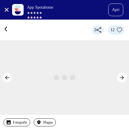
App Spotahome
Apri
2
12
Fotografie
Mappa