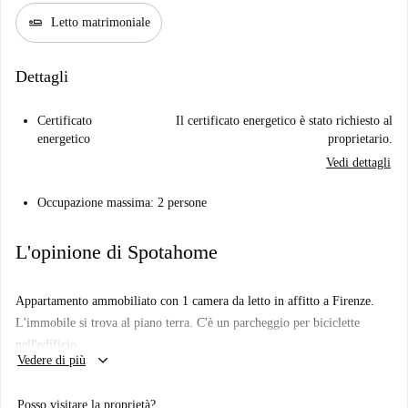
airline_seat_flat
Letto matrimoniale
Dettagli
Certificato
Il certificato energetico è stato richiesto al
energetico
proprietario.
Vedi dettagli
Occupazione massima: 2 persone
L'opinione di Spotahome
Appartamento ammobiliato con 1 camera da letto in affitto a Firenze.
L'immobile si trova al piano terra. C'è un parcheggio per biciclette
nell'edificio.
keyboard_arrow_down
Vedere di più
Posso visitare la proprietà?