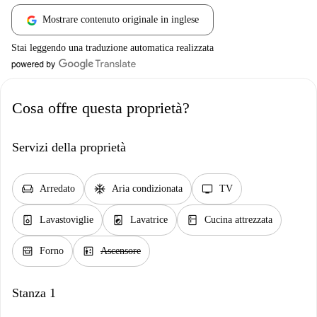
Mostrare contenuto originale in inglese
Stai leggendo una traduzione automatica realizzata
Cosa offre questa proprietà?
Servizi della proprietà
chair
ac_unit
tv
Arredato
Aria condizionata
TV
dishwasher_gen
local_laundry_service
kitchen
Lavastoviglie
Lavatrice
Cucina attrezzata
oven_gen
elevator
Forno
Ascensore
Stanza 1