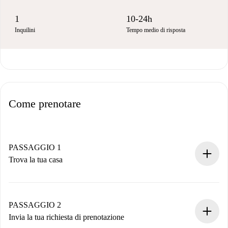
1
10-24h
Inquilini
Tempo medio di risposta
Come prenotare
PASSAGGIO 1
Trova la tua casa
Processo di prenotazione 100% online.
Case e Proprietari verificati.
Hai tutte le informazioni necessarie in anticipo.
PASSAGGIO 2
Invia la tua richiesta di prenotazione