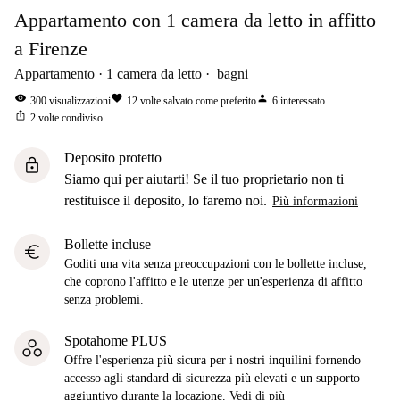
Appartamento con 1 camera da letto in affitto
a Firenze
Appartamento
1
camera da letto
bagni
visibility
favorite
person
300
visualizzazioni
12
volte salvato come preferito
6
interessato
ios_share
2
volte condiviso
Deposito protetto
lock
Siamo qui per aiutarti! Se il tuo proprietario non ti
restituisce il deposito, lo faremo noi.
Più informazioni
Bollette incluse
euro
Goditi una vita senza preoccupazioni con le bollette incluse,
che coprono l'affitto e le utenze per un'esperienza di affitto
senza problemi.
Spotahome PLUS
Offre l'esperienza più sicura per i nostri inquilini fornendo
accesso agli standard di sicurezza più elevati e un supporto
aggiuntivo durante la locazione.
Vedi di più