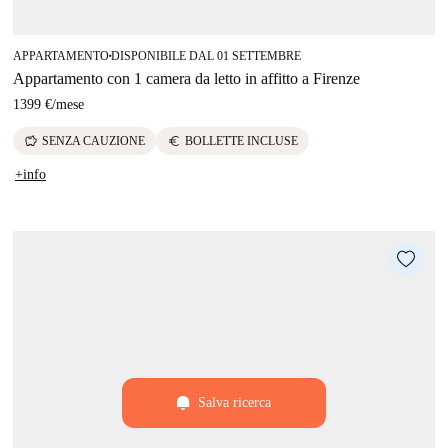
APPARTAMENTO
DISPONIBILE DAL 01 SETTEMBRE
■
Appartamento con 1 camera da letto in affitto a Firenze
1399 €
/
mese
savings
euro
SENZA CAUZIONE
BOLLETTE INCLUSE
+info
Salva ricerca