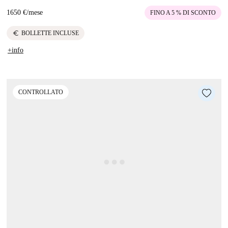
1650 €
/
mese
FINO A 5 % DI SCONTO
euro
BOLLETTE INCLUSE
+info
CONTROLLATO