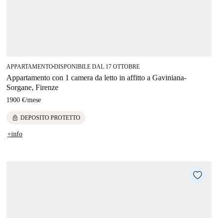
APPARTAMENTO
DISPONIBILE DAL 17 OTTOBRE
■
Appartamento con 1 camera da letto in affitto a Gaviniana-
Sorgane, Firenze
1900 €
/
mese
lock
DEPOSITO PROTETTO
+info