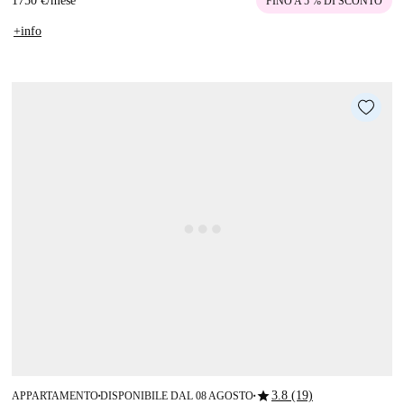
1750 €
/
mese
FINO A 5 % DI SCONTO
+info
star
3.8 (19)
APPARTAMENTO
DISPONIBILE DAL 08 AGOSTO
■
■