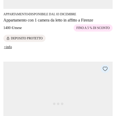
APPARTAMENTO
DISPONIBILE DAL 03 DICEMBRE
■
Appartamento con 1 camera da letto in affitto a Firenze
1400 €
/
mese
FINO A 5 % DI SCONTO
lock
DEPOSITO PROTETTO
+info