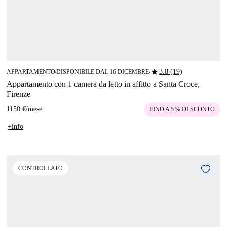
star
3.8 (19)
APPARTAMENTO
DISPONIBILE DAL 16 DICEMBRE
■
■
Appartamento con 1 camera da letto in affitto a Santa Croce,
Firenze
1150 €
/
mese
FINO A 5 % DI SCONTO
+info
CONTROLLATO