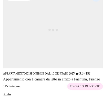
star
3.8 (19)
APPARTAMENTO
DISPONIBILE DAL 16 GENNAIO 2027
■
■
Appartamento con 1 camera da letto in affitto a Faentina, Firenze
1150 €
/
mese
FINO A 5 % DI SCONTO
+info