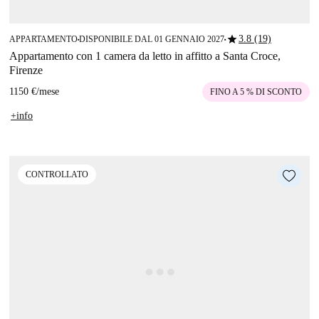
star
3.8 (19)
APPARTAMENTO
DISPONIBILE DAL 01 GENNAIO 2027
■
■
Appartamento con 1 camera da letto in affitto a Santa Croce,
Firenze
1150 €
/
mese
FINO A 5 % DI SCONTO
+info
CONTROLLATO