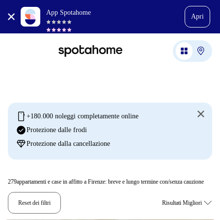
App Spotahome
Apri
mobile
+180.000 noleggi completamente online
check_circle
Protezione dalle frodi
diamond
Protezione dalla cancellazione
279
appartamenti e case in affitto a Firenze: breve e lungo termine con/senza cauzione
Reset dei filtri