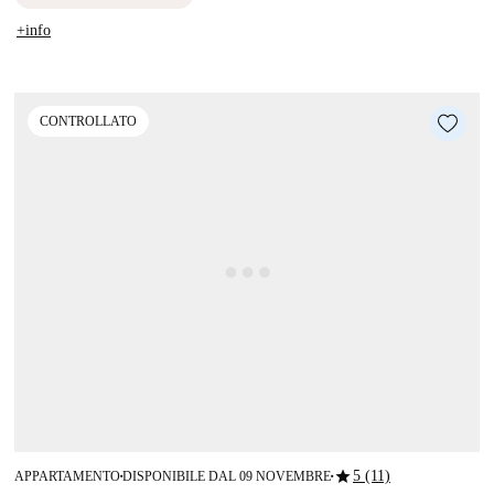
+info
CONTROLLATO
star
5 (11)
APPARTAMENTO
DISPONIBILE DAL 09 NOVEMBRE
■
■