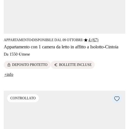
star
4 (67)
APPARTAMENTO
DISPONIBILE DAL 09 OTTOBRE
■
■
Appartamento con 1 camera da letto in affitto a Isolotto-Cintoia
Da
1550 €
/
mese
lock
euro
DEPOSITO PROTETTO
BOLLETTE INCLUSE
+info
CONTROLLATO