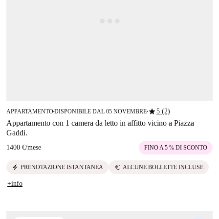
star
5 (2)
APPARTAMENTO
DISPONIBILE DAL 05 NOVEMBRE
■
■
Appartamento con 1 camera da letto in affitto vicino a Piazza
Gaddi.
1400 €
/
mese
FINO A 5 % DI SCONTO
electric_bolt
euro
PRENOTAZIONE ISTANTANEA
ALCUNE BOLLETTE INCLUSE
+info