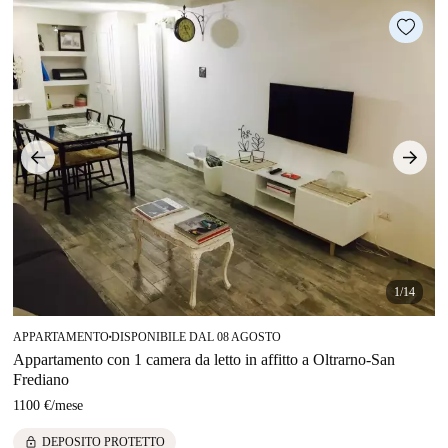
1/14
APPARTAMENTO
DISPONIBILE DAL 08 AGOSTO
■
Appartamento con 1 camera da letto in affitto a Oltrarno-San
Frediano
1100 €
/
mese
lock
DEPOSITO PROTETTO