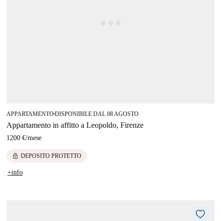
APPARTAMENTO
DISPONIBILE DAL 08 AGOSTO
■
Appartamento in affitto a Leopoldo, Firenze
1200 €
/
mese
lock
DEPOSITO PROTETTO
+info