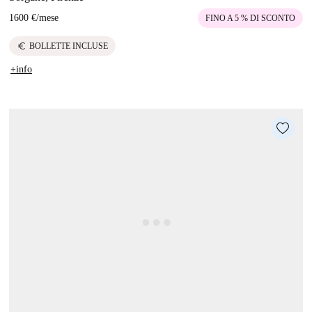
1600 €
/
mese
FINO A 5 % DI SCONTO
euro
BOLLETTE INCLUSE
+info