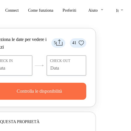
keyboard_arrow_down
keyboard_arrow_down
Connect
Come funziona
Preferiti
Aiuto
It
ziona le date per vedere i
5
41
zi
HECK IN
CHECK OUT
Controlla le disponibilità
 QUESTA PROPRIETÀ