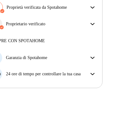
Proprietà verificata da Spotahome
Il nostro team ha verificato la casa per assicurarsi che
ottieni esattamente ciò che vedi nell'annuncio.
Proprietario verificato
Più sulla verifica
Professionale
·
8 anni
con noi
Maggiori informazioni su questo locatore
PRE CON SPOTAHOME
Più sulla verifica
Garanzia di Spotahome
Se il proprietario di casa cancella la tua prenotazione
con breve preavviso, noi A) ti pagheremo un hotel e
24 ore di tempo per controllare la tua casa
ti aiuteremo a trovare un'altra nuova sistemazione, o
Se l'appartamento non è come te lo aspettavi
B) ti rimborseremo totalmente
dall'annuncio, faccelo sapere entro le prime 24 ore
dall'entrata e ci impegneremo per trovare una
soluzione.