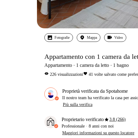
Fotografie
Mappa
Video
Appartamento con 1 camera da lett
Appartamento
1
camera da letto
1
bagno
visibility
favorite
226
visualizzazioni
41
volte salvato come prefer
Proprietà verificata da Spotahome
Il nostro team ha verificato la casa per assi
Più sulla verifica
star
Proprietario verificato
3.8 (266)
Professionale
·
8 anni
con noi
Maggiori informazioni su questo locatore