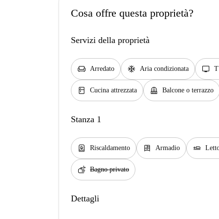
Cosa offre questa proprietà?
Servizi della proprietà
chair
ac_unit
tv
Arredato
Aria condizionata
T
kitchen
balcony
Cucina attrezzata
Balcone o terrazzo
Stanza 1
water_heater
dresser
airline_seat_flat
Riscaldamento
Armadio
Lett
soap
Bagno privato
Dettagli