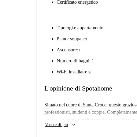
Certificato energetico
Tipologia: appartamento
Piano: soppalco
Ascensore: n
Numero di bagni: 1
Wi-Fi installato: sì
L'opinione di Spotahome
Situato nel cuore di Santa Croce, questo grazio
professionisti, studenti e coppie. Completamente 
lavatrice e forno, questo immobile garantisce un'
keyboard_arrow_down
Vedere di più
incluso nell'affitto, mentre le utenze come elett
in fattura. Godetevi la comodità di un condizion