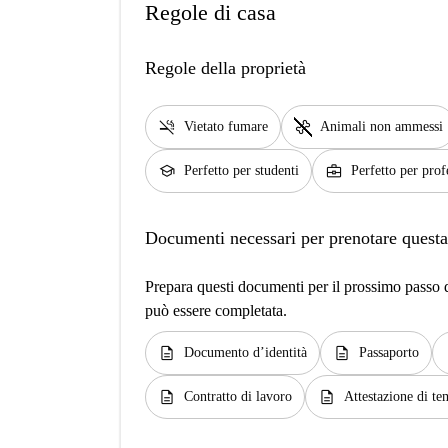
Regole di casa
Regole della proprietà
smoke_free
pet_supplies
Vietato fumare
Animali non ammessi
school
business_center
Perfetto per studenti
Perfetto per prof
Documenti necessari per prenotare questa
Prepara questi documenti per il prossimo passo de
può essere completata.
description
description
d
Documento d’identità
Passaporto
description
description
Contratto di lavoro
Attestazione di te