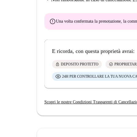
error
Una volta confermata la prenotazione, la co
E ricorda, con questa proprietà avrai:
lock
check_circle
DEPOSITO PROTETTO
PROPRIETAR
24H PER CONTROLLARE LA TUA NUOVA C
Scopri le nostre Condizioni Trasparenti di Cancellazi