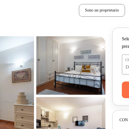
Sono un proprietario
Sele
prez
C
CON