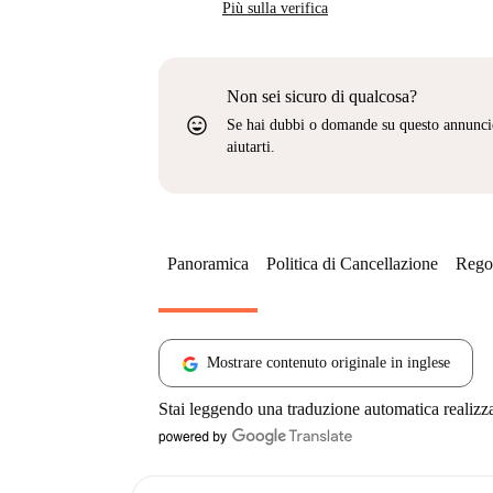
Più sulla verifica
Non sei sicuro di qualcosa?
sentiment_very_satisfied
Se hai dubbi o domande su questo annunci
aiutarti.
Panoramica
Politica di Cancellazione
Regol
Mostrare contenuto originale in inglese
Stai leggendo una traduzione automatica realizz