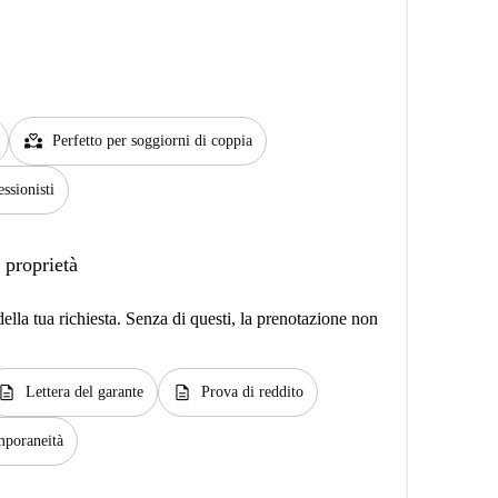
partner_heart
Perfetto per soggiorni di coppia
essionisti
 proprietà
lla tua richiesta. Senza di questi, la prenotazione non
escription
description
Lettera del garante
Prova di reddito
mporaneità