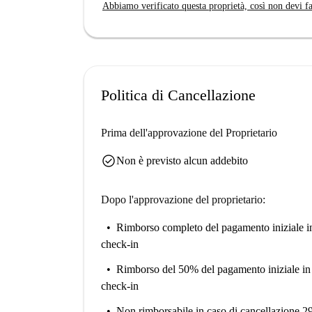
Abbiamo verificato questa proprietà, così non devi fa
consentito fumare e portare animali domestici. C
tranquillità. Nei dintorni dell'immobile troverete 
come Via Ghibellina, Palazzo Vivarelli Colonna 
Inoltre, nelle vicinanze si trovano locali rinomat
comodità. Santa Croce garantisce un'esperienza di 
Politica di Cancellazione
atmosfera vivace.
Prima dell'approvazione del Proprietario
check_circle
Non è previsto alcun addebito
Dopo l'approvazione del proprietario:
Rimborso completo del pagamento iniziale
i
check-in
Rimborso del 50% del pagamento iniziale
in
check-in
Non rimborsabile
in caso di cancellazione 2