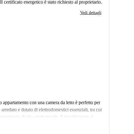
Il certificato energetico è stato richiesto al proprietario.
Vedi dettagli
so appartamento con una camera da letto è perfetto per
arredato e dotato di elettrodomestici essenziali, tra cui
esperienza di vita confortevole. Il riscaldamento è
ricità, acqua, gas e Wi-Fi vengono pagate al proprietario
atore autonomo e il lusso di un balcone privato. Non è