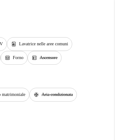
local_laundry_service
V
Lavatrice nelle aree comuni
oven_gen
elevator
Forno
Ascensore
ac_unit
o matrimoniale
Aria condizionata