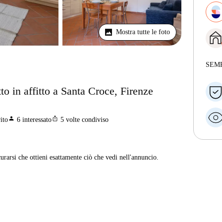
Mostra tutte le foto
SEM
o in affitto a Santa Croce, Firenze
person
ios_share
ito
6
interessato
5
volte condiviso
curarsi che ottieni esattamente ciò che vedi nell'annuncio.