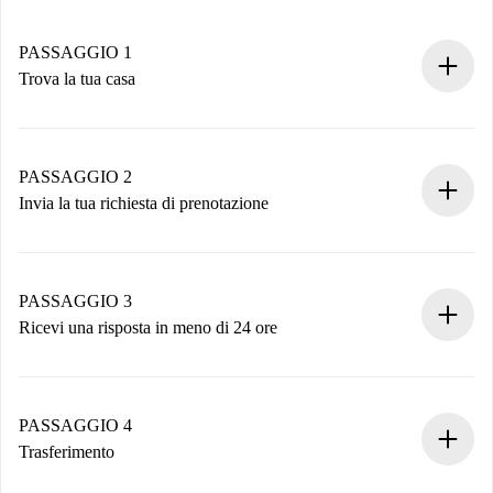
PASSAGGIO 1
Trova la tua casa
Processo di prenotazione 100% online.
Case e Proprietari verificati.
Hai tutte le informazioni necessarie in anticipo.
PASSAGGIO 2
Invia la tua richiesta di prenotazione
Invia dettagli base del tuo profilo e metodo di pagamento.
Ricorda che non ti addebiteremo nulla finché il proprietario
non accetta.
PASSAGGIO 3
Ricevi una risposta in meno di 24 ore
Il proprietario ha fino a 24 ore per confermare.
Se accettata, ti addebiteremo il pagamento e ti metteremo in
contatto con il proprietario.
PASSAGGIO 4
Se rifiutata: non ti addebiteremo nulla e ti proporremo
Trasferimento
alternative.