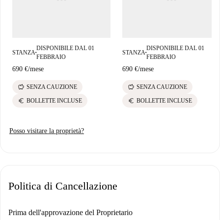
DISPONIBILE DAL 01
DISPONIBILE DAL 01
STANZA
STANZA
■
■
FEBBRAIO
FEBBRAIO
690 €
/
mese
690 €
/
mese
savings
savings
SENZA CAUZIONE
SENZA CAUZIONE
euro
euro
BOLLETTE INCLUSE
BOLLETTE INCLUSE
Posso visitare la proprietà?
Politica di Cancellazione
Prima dell'approvazione del Proprietario