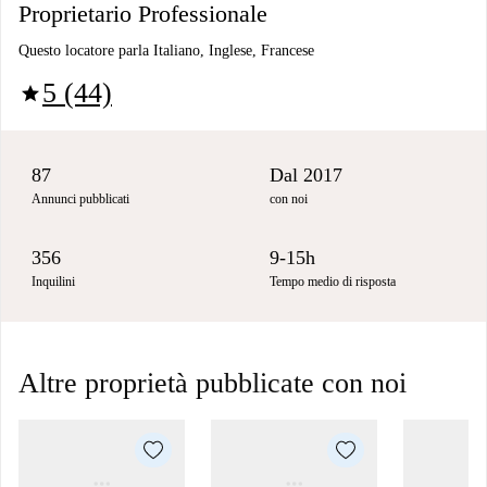
Proprietario Professionale
Questo locatore parla Italiano, Inglese, Francese
5 (44)
star
87
Dal 2017
Annunci pubblicati
con noi
356
9-15h
Inquilini
Tempo medio di risposta
Altre proprietà pubblicate con noi