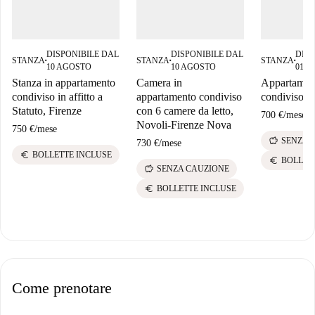
DISPONIBILE DAL
DISPONIBILE DAL
DISP
STANZA
STANZA
STANZA
■
■
■
10 AGOSTO
10 AGOSTO
01 G
Stanza in appartamento
Camera in
Appartamen
condiviso in affitto a
appartamento condiviso
condiviso a
Statuto, Firenze
con 6 camere da letto,
700 €
/
mese
Novoli-Firenze Nova
750 €
/
mese
savings
SENZA 
730 €
/
mese
euro
BOLLETTE INCLUSE
euro
BOLLET
savings
SENZA CAUZIONE
euro
BOLLETTE INCLUSE
Come prenotare