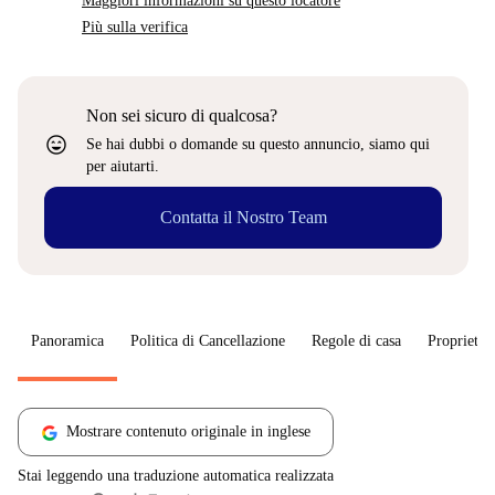
Maggiori informazioni su questo locatore
Più sulla verifica
Non sei sicuro di qualcosa?
sentiment_very_satisfied
Se hai dubbi o domande su questo annuncio, siamo qui
per aiutarti.
Contatta il Nostro Team
Panoramica
Politica di Cancellazione
Regole di casa
Proprietar
Mostrare contenuto originale in inglese
Stai leggendo una traduzione automatica realizzata