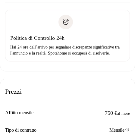
Concorda con il proprietario i dettagli del tuo arrivo, ritiro
Documenti richiesti se la proprietà è “
Spotahome plus
”.
delle chiavi, ecc.
Documento d'identità o Passaporto
Spotahome trasferirà il primo pagamento al proprietario
Prova di solvibilità
solo se non segnali problemi.
Domiciliazione del pagamento
Politica di Controllo 24h
Hai 24 ore dall’arrivo per segnalare discrepanze significative tra
l'annuncio e la realtà. Spotahome si occuperà di risolverle.
Prezzi
Affitto mensile
750 €
al mese
info
Tipo di contratto
Mensile