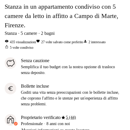
Stanza in un appartamento condiviso con 5
camere da letto in affitto a Campo di Marte,
Firenze.
Stanza
5
camere
2
bagni
visibility
favorite
person
435
visualizzazioni
27
volte salvato come preferito
2
interessato
ios_share
5
volte condiviso
Senza cauzione
Semplifica il tuo budget con la nostra opzione di trasloco
senza deposito.
Bollette incluse
euro
Goditi una vita senza preoccupazioni con le bollette incluse,
che coprono l'affitto e le utenze per un'esperienza di affitto
senza problemi.
star
Proprietario verificato
5 (44)
Professionale
·
8 anni
con noi