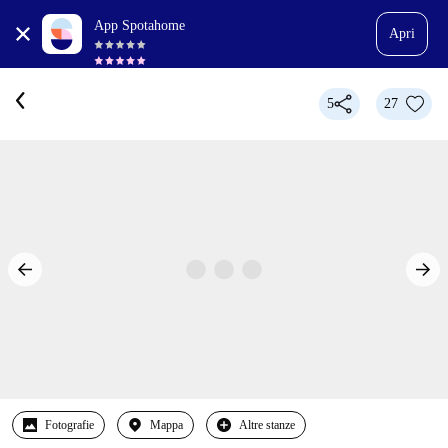
App Spotahome
Apri
5
27
Fotografie
Mappa
Altre stanze