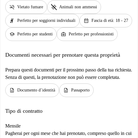
smoke_free
pet_supplies
Vietato fumare
Animali non ammessi
hail
calendar_month
Perfetto per soggiorni individuali
Fascia di età: 18 - 27
school
business_center
Perfetto per studenti
Perfetto per professionisti
Documenti necessari per prenotare questa proprietà
Prepara questi documenti per il prossimo passo della tua richiesta.
Senza di questi, la prenotazione non può essere completata.
description
description
Documento d’identità
Passaporto
Tipo di contratto
Mensile
Pagherai per ogni mese che hai prenotato, compreso quello in cui