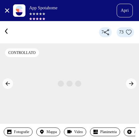
App Spotahome
Apri
7
73
CONTROLLATO
Fotografie
Mappa
Video
Planimetria
Alt