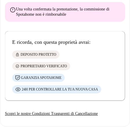
error
Una volta confermata la prenotazione, la commissione di
Spotahome
non è rimborsabile
E ricorda, con questa proprietà avrai:
lock
DEPOSITO PROTETTO
check_circle
PROPRIETARIO VERIFICATO
GARANZIA SPOTAHOME
24H PER CONTROLLARE LA TUA NUOVA CASA
Scopri le nostre Condizioni Trasparenti di Cancellazione