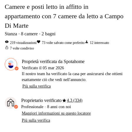
Camere e posti letto in affitto in
appartamento con 7 camere da letto a Campo
Di Marte
Stanza
8
camere
2
bagni
visibility
favorite
person
219
visualizzazioni
73
volte salvato come preferito
12
interessato
ios_share
7
volte condiviso
Proprietà verificata da Spotahome
Verificato il
05 mar 2026
Il nostro team ha verificato la casa per assicurarsi che ottieni
esattamente ciò che vedi nell'annuncio.
Più sulla verifica
star
Proprietario verificato
4.3 (334)
Professionale
·
8 anni
con noi
Maggiori informazioni su questo locatore
Più sulla verifica