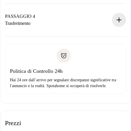
Il proprietario ha fino a 24 ore per confermare.
Se accettata, ti addebiteremo il pagamento e ti metteremo in
contatto con il proprietario.
PASSAGGIO 4
Se rifiutata: non ti addebiteremo nulla e ti proporremo
Trasferimento
alternative.
Concorda con il proprietario i dettagli del tuo arrivo, ritiro
Documenti richiesti se la proprietà è “
Spotahome plus
”.
delle chiavi, ecc.
Documento d'identità o Passaporto
Spotahome trasferirà il primo pagamento al proprietario
Prova di solvibilità
solo se non segnali problemi.
Domiciliazione del pagamento
Politica di Controllo 24h
Hai 24 ore dall’arrivo per segnalare discrepanze significative tra
l'annuncio e la realtà. Spotahome si occuperà di risolverle.
Prezzi