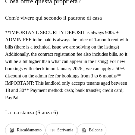
Cosa offre questa proprietà?
Com'è vivere qui secondo il padrone di casa
**IMPORTANT: SECURITY DEPOSIT is always 900€ +
ADMIN FEE to be paid is always the price of 1-month rent with
bills (there is a technical issue we are solving on the listings)
Additionally, the contract registration fee also includes bills, so it
will be a bit higher than what can appear in the listing) For new
bookings with check in on January 2026 , we can apply a 50%
discount on the admin fee for bookings from 3 to 6 months**
IMPORTANT: This landlord only accepts tenants aged between
18 and 30** Payment method: cash; bank transfer; credit card;
PayPal
La tua stanza (Stanza 6)
water_heater
desk
balcony
Riscaldamento
Scrivania
Balcone