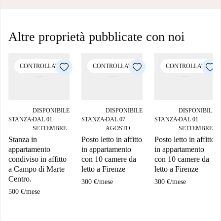
Altre proprietà pubblicate con noi
CONTROLLATO
CONTROLLATO
CONTROLLATO
DISPONIBILE
DISPONIBILE
DISPONIBILE
STANZA
DAL 01
STANZA
DAL 07
STANZA
DAL 01
■
■
■
SETTEMBRE
AGOSTO
SETTEMBRE
Stanza in
Posto letto in affitto
Posto letto in affitto
appartamento
in appartamento
in appartamento
condiviso in affitto
con 10 camere da
con 10 camere da
a Campo di Marte
letto a Firenze
letto a Firenze
Centro.
300 €
/
mese
300 €
/
mese
500 €
/
mese