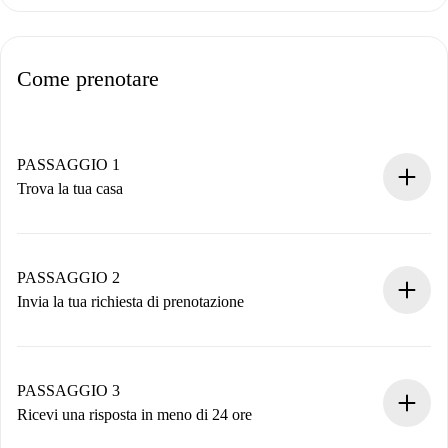
Come prenotare
PASSAGGIO 1
Trova la tua casa
Processo di prenotazione 100% online.
Case e Proprietari verificati.
Hai tutte le informazioni necessarie in anticipo.
PASSAGGIO 2
Invia la tua richiesta di prenotazione
Invia dettagli base del tuo profilo e metodo di pagamento.
Ricorda che non ti addebiteremo nulla finché il proprietario
non accetta.
PASSAGGIO 3
Ricevi una risposta in meno di 24 ore