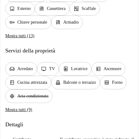
image
dresser
shelves
Esterno
Cassettiera
Scaffale
key
dresser
Chiave personale
Armadio
Mostra tutti (13)
Servizi della proprietà
chair
tv
local_laundry_service
elevator
Arredato
TV
Lavatrice
Ascensore
kitchen
balcony
oven_gen
Cucina attrezzata
Balcone o terrazzo
Forno
ac_unit
Aria condizionata
Mostra tutti (9)
Dettagli