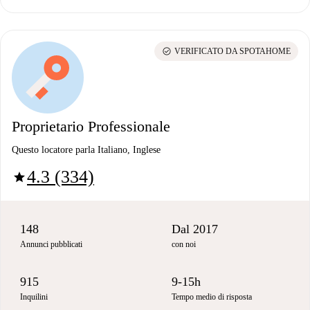
check_circle
VERIFICATO DA SPOTAHOME
Proprietario Professionale
Questo locatore parla Italiano, Inglese
4.3 (334)
star
148
Dal 2017
Annunci pubblicati
con noi
915
9-15h
Inquilini
Tempo medio di risposta