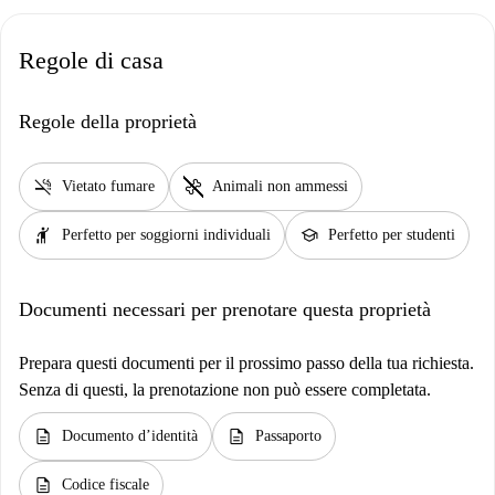
Regole di casa
Regole della proprietà
smoke_free
pet_supplies
Vietato fumare
Animali non ammessi
hail
school
Perfetto per soggiorni individuali
Perfetto per studenti
Documenti necessari per prenotare questa proprietà
Prepara questi documenti per il prossimo passo della tua richiesta.
Senza di questi, la prenotazione non può essere completata.
description
description
Documento d’identità
Passaporto
description
Codice fiscale