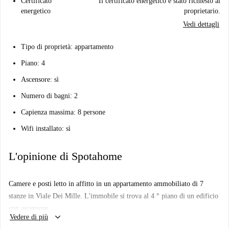
Certificato
Il certificato energetico è stato richiesto al
energetico
proprietario.
Vedi dettagli
Tipo di proprietà: appartamento
Piano: 4
Ascensore: sì
Numero di bagni: 2
Capienza massima: 8 persone
Wifi installato: sì
L'opinione di Spotahome
Camere e posti letto in affitto in un appartamento ammobiliato di 7
stanze in Viale Dei Mille. L'immobile si trova al 4 ° piano di un edificio
con ascensore.
keyboard_arrow_down
Vedere di più