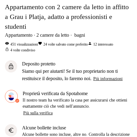
Appartamento con 2 camere da letto in affitto
a Grau i Platja, adatto a professionisti e
studenti
Appartamento
2
camere da letto
bagni
visibility
favorite
person
451
visualizzazioni
24
volte salvato come preferito
12
interessato
ios_share
4
volte condiviso
Deposito protetto
lock
Siamo qui per aiutarti! Se il tuo proprietario non ti
restituisce il deposito, lo faremo noi.
Più informazioni
Proprietà verificata da Spotahome
Il nostro team ha verificato la casa per assicurarsi che ottieni
esattamente ciò che vedi nell'annuncio.
Più sulla verifica
Alcune bollette incluse
euro
Alcune bollette sono incluse, altre no. Controlla la descrizione