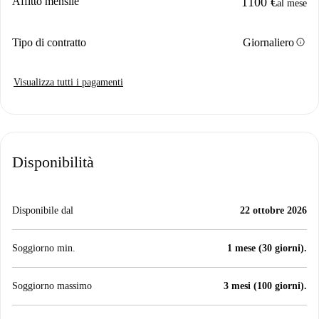
Affitto mensile
1100 €
al mese
info
Tipo di contratto
Giornaliero
Visualizza tutti i pagamenti
Disponibilità
Disponibile dal
22 ottobre 2026
Soggiorno min.
1 mese (30 giorni).
Soggiorno massimo
3 mesi (100 giorni).