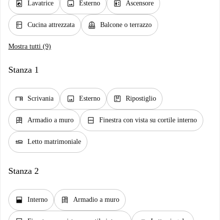
local_laundry_service
image
elevator
Lavatrice
Esterno
Ascensore
kitchen
balcony
Cucina attrezzata
Balcone o terrazzo
Mostra tutti (9)
Stanza 1
desk
image
package
Scrivania
Esterno
Ripostiglio
dresser
window_closed
Armadio a muro
Finestra con vista su cortile interno
airline_seat_flat
Letto matrimoniale
Stanza 2
window_open
dresser
Interno
Armadio a muro