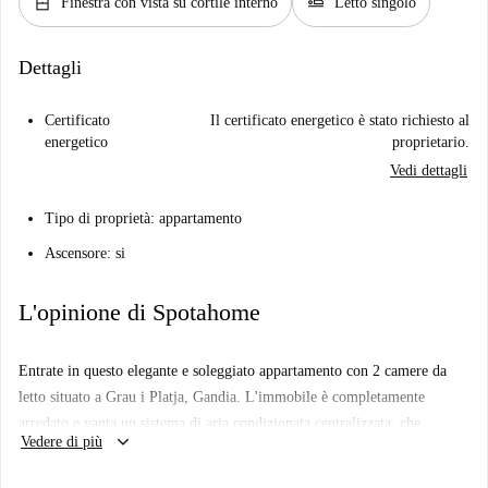
window_closed
airline_seat_flat
Finestra con vista su cortile interno
Letto singolo
Dettagli
Certificato
Il certificato energetico è stato richiesto al
energetico
proprietario.
Vedi dettagli
Tipo di proprietà: appartamento
Ascensore: si
L'opinione di Spotahome
Entrate in questo elegante e soleggiato appartamento con 2 camere da
letto situato a Grau i Platja, Gandia. L'immobile è completamente
arredato e vanta un sistema di aria condizionata centralizzata, che
keyboard_arrow_down
Vedere di più
garantisce comfort tutto l'anno. La cucina attrezzata include
elettrodomestici moderni come lavatrice, forno e lavastoviglie per la