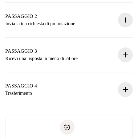
Processo di prenotazione 100% online.
Case e Proprietari verificati.
Hai tutte le informazioni necessarie in anticipo.
PASSAGGIO 2
Invia la tua richiesta di prenotazione
Invia dettagli base del tuo profilo e metodo di pagamento.
Ricorda che non ti addebiteremo nulla finché il proprietario
non accetta.
PASSAGGIO 3
Ricevi una risposta in meno di 24 ore
Il proprietario ha fino a 24 ore per confermare.
Se accettata, ti addebiteremo il pagamento e ti metteremo in
contatto con il proprietario.
PASSAGGIO 4
Se rifiutata: non ti addebiteremo nulla e ti proporremo
Trasferimento
alternative.
Concorda con il proprietario i dettagli del tuo arrivo, ritiro
Documenti richiesti se la proprietà è “
Spotahome plus
”.
delle chiavi, ecc.
Documento d'identità o Passaporto
Spotahome trasferirà il primo pagamento al proprietario
Prova di solvibilità
solo se non segnali problemi.
Domiciliazione del pagamento