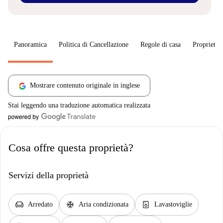
Panoramica
Politica di Cancellazione
Regole di casa
Proprietar
Mostrare contenuto originale in inglese
Stai leggendo una traduzione automatica realizzata
Cosa offre questa proprietà?
Servizi della proprietà
chair
ac_unit
dishwasher_gen
Arredato
Aria condizionata
Lavastoviglie