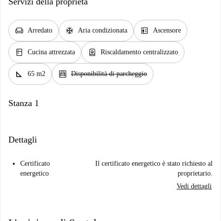
Servizi della proprietà
chair
ac_unit
elevator
Arredato
Aria condizionata
Ascensore
kitchen
water_heater
Cucina attrezzata
Riscaldamento centralizzato
square_foot
garage
65 m2
Disponibilità di parcheggio
Stanza 1
Dettagli
Certificato
Il certificato energetico è stato richiesto al
energetico
proprietario.
Vedi dettagli