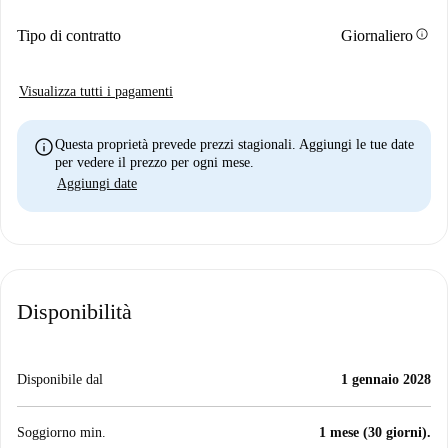
info
Tipo di contratto
Giornaliero
Visualizza tutti i pagamenti
info
Questa proprietà prevede prezzi stagionali. Aggiungi le tue date
per vedere il prezzo per ogni mese.
Aggiungi date
Disponibilità
Disponibile dal
1 gennaio 2028
Soggiorno min.
1 mese (30 giorni).