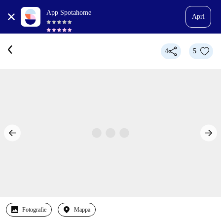
App Spotahome
Apri
4
5
Fotografie
Mappa