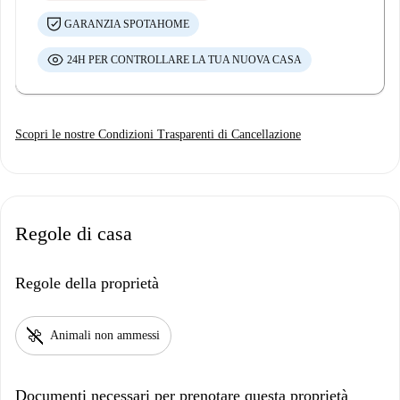
GARANZIA SPOTAHOME
24H PER CONTROLLARE LA TUA NUOVA CASA
Scopri le nostre Condizioni Trasparenti di Cancellazione
Regole di casa
Regole della proprietà
pet_supplies
Animali non ammessi
Documenti necessari per prenotare questa proprietà