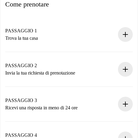
Come prenotare
PASSAGGIO 1
Trova la tua casa
Processo di prenotazione 100% online.
Case e Proprietari verificati.
Hai tutte le informazioni necessarie in anticipo.
PASSAGGIO 2
Invia la tua richiesta di prenotazione
Invia dettagli base del tuo profilo e metodo di pagamento.
Ricorda che non ti addebiteremo nulla finché il proprietario
non accetta.
PASSAGGIO 3
Ricevi una risposta in meno di 24 ore
Il proprietario ha fino a 24 ore per confermare.
Se accettata, ti addebiteremo il pagamento e ti metteremo in
contatto con il proprietario.
PASSAGGIO 4