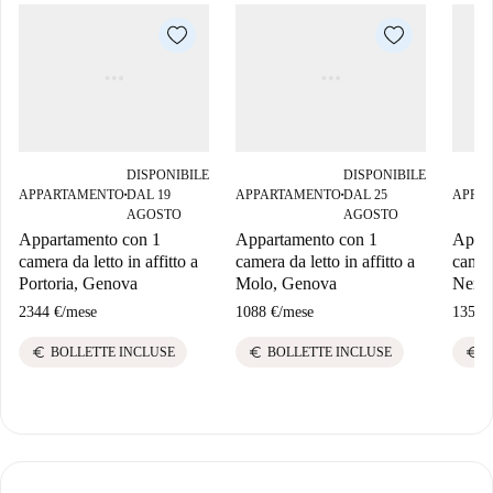
DISPONIBILE
DISPONIBILE
APPARTAMENTO
DAL 19
APPARTAMENTO
DAL 25
APPA
■
■
AGOSTO
AGOSTO
Appartamento con 1
Appartamento con 1
Appar
camera da letto in affitto a
camera da letto in affitto a
camere
Portoria, Genova
Molo, Genova
Nervi
2344 €
/
mese
1088 €
/
mese
1350 
euro
euro
euro
BOLLETTE INCLUSE
BOLLETTE INCLUSE
B