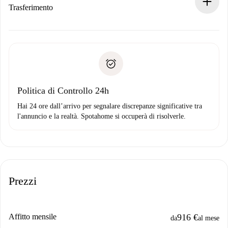
Se rifiutata: non ti addebiteremo nulla e ti proporremo
Trasferimento
alternative.
Concorda con il proprietario i dettagli del tuo arrivo, ritiro
Documenti richiesti se la proprietà è “
Spotahome plus
”.
delle chiavi, ecc.
Documento d'identità o Passaporto
Spotahome trasferirà il primo pagamento al proprietario
Prova di solvibilità
solo se non segnali problemi.
Domiciliazione del pagamento
Politica di Controllo 24h
Hai 24 ore dall’arrivo per segnalare discrepanze significative tra
l'annuncio e la realtà. Spotahome si occuperà di risolverle.
Prezzi
Affitto mensile
916 €
da
al mese