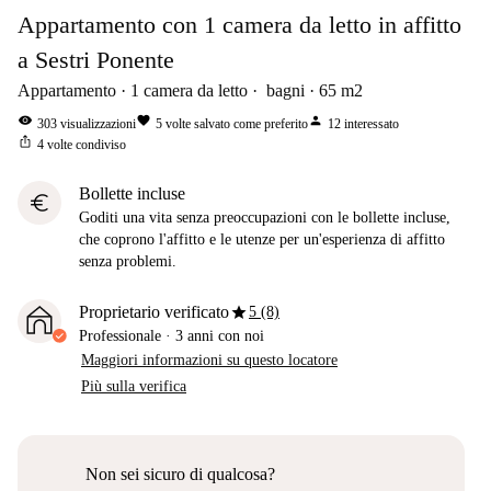
Appartamento con 1 camera da letto in affitto
a Sestri Ponente
Appartamento
1
camera da letto
bagni
65
m2
visibility
favorite
person
303
visualizzazioni
5
volte salvato come preferito
12
interessato
ios_share
4
volte condiviso
Bollette incluse
euro
Goditi una vita senza preoccupazioni con le bollette incluse,
che coprono l'affitto e le utenze per un'esperienza di affitto
senza problemi.
star
Proprietario verificato
5 (8)
Professionale
·
3 anni
con noi
Maggiori informazioni su questo locatore
Più sulla verifica
Non sei sicuro di qualcosa?