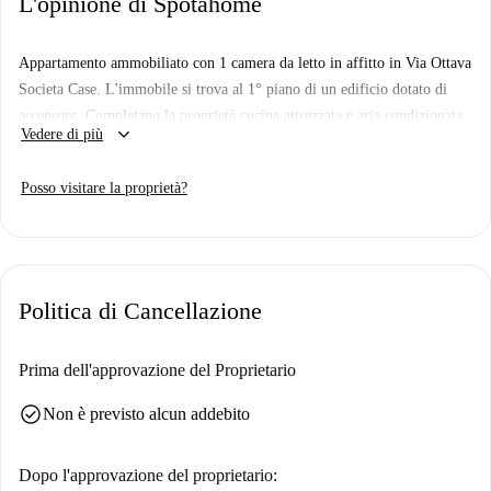
L'opinione di Spotahome
Appartamento ammobiliato con 1 camera da letto in affitto in Via Ottava
Societa Case. L'immobile si trova al 1° piano di un edificio dotato di
ascensore. Completano la proprietà cucina attrezzata e aria condizionata.
keyboard_arrow_down
Vedere di più
Posso visitare la proprietà?
Politica di Cancellazione
Prima dell'approvazione del Proprietario
check_circle
Non è previsto alcun addebito
Dopo l'approvazione del proprietario: