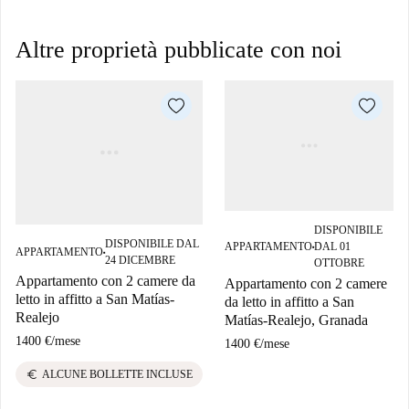
Altre proprietà pubblicate con noi
DISPONIBILE
DISPONIBILE DAL
APPARTAMENTO
DAL 01
■
APPARTAMENTO
■
24 DICEMBRE
OTTOBRE
Appartamento con 2 camere da
Appartamento con 2 camere
letto in affitto a San Matías-
da letto in affitto a San
Realejo
Matías-Realejo, Granada
1400 €
/
mese
1400 €
/
mese
euro
ALCUNE BOLLETTE INCLUSE