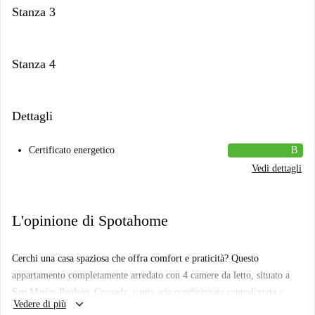
Stanza 3
Stanza 4
Dettagli
Certificato energetico
B
Vedi dettagli
L'opinione di Spotahome
Cerchi una casa spaziosa che offra comfort e praticità? Questo
appartamento completamente arredato con 4 camere da letto, situato a
San Matías-Realejo, Granada, vanta aria condizionata centralizzata e
keyboard_arrow_down
Vedere di più
riscaldamento elettrico. La cucina è completamente attrezzata con