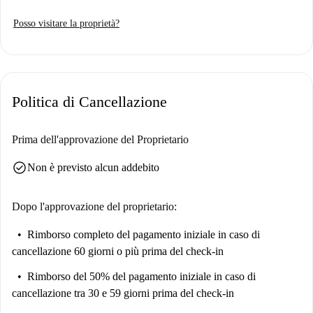
comfort come forno e asciugatrice. Questa proprietà è stata attentamente
Posso visitare la proprietà?
selezionata da Spotahome per la vostra tranquillità; le bollette di acqua,
elettricità, gas e Wi-Fi sono incluse. Non è consentito fumare e portare
animali domestici.
L'appartamento si trova nel quartiere di San Matías-Realejo, ricco di
Politica di Cancellazione
cultura. A pochi passi si trovano importanti punti di riferimento come la
Escultura «el Caminante», l'Exposición Belenes del Mundo e Plaza Bib-
Rambla, oltre a numerose altre attrazioni, ideali per esplorare la storia e
Prima dell'approvazione del Proprietario
il tempo libero. Un'opzione ideale per chi desidera vivere nel cuore di
check_circle
Non è previsto alcun addebito
Granada.
Dopo l'approvazione del proprietario:
Rimborso completo del pagamento iniziale
in caso di
cancellazione 60 giorni o più prima del check-in
Rimborso del 50% del pagamento iniziale
in caso di
cancellazione tra 30 e 59 giorni prima del check-in