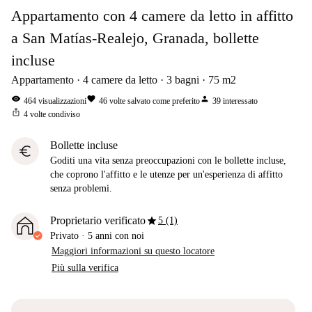
Appartamento con 4 camere da letto in affitto
a San Matías-Realejo, Granada, bollette
incluse
Appartamento
4
camere da letto
3
bagni
75
m2
visibility
favorite
person
464
visualizzazioni
46
volte salvato come preferito
39
interessato
ios_share
4
volte condiviso
Bollette incluse
euro
Goditi una vita senza preoccupazioni con le bollette incluse,
che coprono l'affitto e le utenze per un'esperienza di affitto
senza problemi.
star
Proprietario verificato
5 (1)
Privato
·
5 anni
con noi
Maggiori informazioni su questo locatore
Più sulla verifica