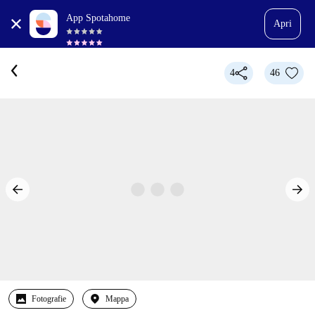
App Spotahome
Apri
4
46
Fotografie
Mappa