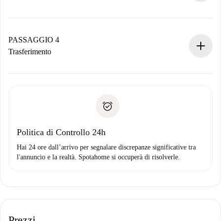
Il proprietario ha fino a 24 ore per confermare.
Se accettata, ti addebiteremo il pagamento e ti metteremo in
contatto con il proprietario.
PASSAGGIO 4
Se rifiutata: non ti addebiteremo nulla e ti proporremo
Trasferimento
alternative.
Concorda con il proprietario i dettagli del tuo arrivo, ritiro
Documenti richiesti se la proprietà è “
Spotahome plus
”.
delle chiavi, ecc.
Documento d'identità o Passaporto
Spotahome trasferirà il primo pagamento al proprietario
Prova di solvibilità
solo se non segnali problemi.
Domiciliazione del pagamento
Politica di Controllo 24h
Hai 24 ore dall’arrivo per segnalare discrepanze significative tra
l'annuncio e la realtà. Spotahome si occuperà di risolverle.
Prezzi