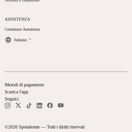
Termini e condizioni
ASSISTENZA
Contattare Assistenza
keyboard_arrow_down
Italiano
Metodi di pagamento
Scarica l'app
Seguici
©
2026
Spotahome —
Tutti i diritti riservati