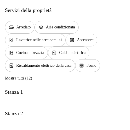
Servizi della proprietà
chair
ac_unit
Arredato
Aria condizionata
local_laundry_service
elevator
Lavatrice nelle aree comuni
Ascensore
kitchen
water_heater
Cucina attrezzata
Caldaia elettrica
water_heater
oven_gen
Riscaldamento elettrico della casa
Forno
Mostra tutti (12)
Stanza 1
Stanza 2