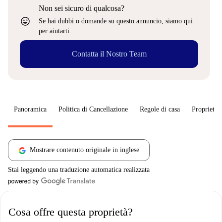
Non sei sicuro di qualcosa?
sentiment_very_satisfied
Se hai dubbi o domande su questo annuncio, siamo qui
per aiutarti.
Contatta il Nostro Team
Panoramica
Politica di Cancellazione
Regole di casa
Proprietar
Mostrare contenuto originale in inglese
Stai leggendo una traduzione automatica realizzata
Cosa offre questa proprietà?