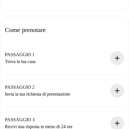
Come prenotare
PASSAGGIO 1
Trova la tua casa
Processo di prenotazione 100% online.
Case e Proprietari verificati.
Hai tutte le informazioni necessarie in anticipo.
PASSAGGIO 2
Invia la tua richiesta di prenotazione
Invia dettagli base del tuo profilo e metodo di pagamento.
Ricorda che non ti addebiteremo nulla finché il proprietario
non accetta.
PASSAGGIO 3
Ricevi una risposta in meno di 24 ore