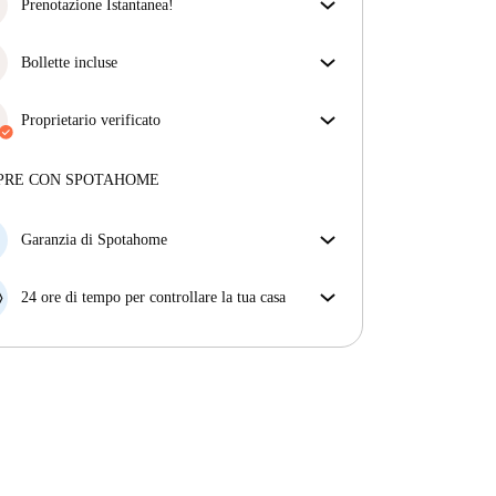
ottieni esattamente ciò che vedi nell'annuncio.
Prenotazione Istantanea!
Più sulla verifica
Abbiamo ottime notizie, la tua richiesta di
prenotazione verrà accettata immediatamente se
Bollette incluse
rispetta
le condizioni di prenotazione istantanea.
Goditi una vita senza preoccupazioni con le bollette
incluse, che coprono l'affitto e le utenze per
Proprietario verificato
un'esperienza di affitto senza problemi.
Professionale
·
Maggiori informazioni su questo locatore
PRE CON SPOTAHOME
Più sulla verifica
Garanzia di Spotahome
Se il proprietario di casa cancella la tua prenotazione
con breve preavviso, noi A) ti pagheremo un hotel e
24 ore di tempo per controllare la tua casa
ti aiuteremo a trovare un'altra nuova sistemazione, o
Se l'appartamento non è come te lo aspettavi
B) ti rimborseremo totalmente
dall'annuncio, faccelo sapere entro le prime 24 ore
dall'entrata e ci impegneremo per trovare una
soluzione.