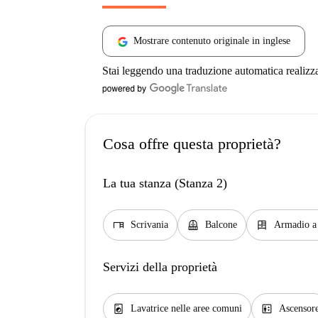
Mostrare contenuto originale in inglese
Stai leggendo una traduzione automatica realizz
Cosa offre questa proprietà?
La tua stanza (Stanza 2)
desk
balcony
dresser
Scrivania
Balcone
Armadio a
Servizi della proprietà
local_laundry_service
elevator
Lavatrice nelle aree comuni
Ascensor