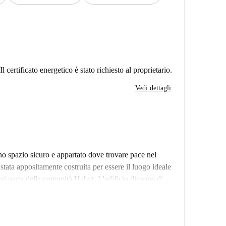
Il certificato energetico è stato richiesto al proprietario.
Vedi dettagli
uno spazio sicuro e appartato dove trovare pace nel
 stata appositamente costruita per essere il luogo ideale
tirsi parte della comunità Habyt. L'edificio dispone di
a, altri includono aree lounge con divani, poltrone,
re del tempo a fare networking con i vostri coinquilini
ign accattivante. In linea con i nostri sforzi per la