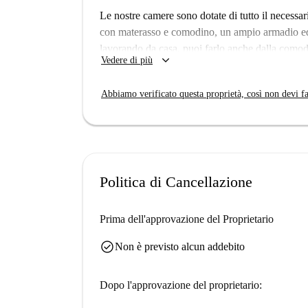
sostenibilità, l'edificio è illuminato con luci a
Le nostre camere sono dotate di tutto il necessa
Ogni appartamento dispone di una cucina moderna
con materasso e comodino, un ampio armadio ed e
pentole alla macchina da caffè, dalla lavastovigl
lavorando da casa, puoi farlo anche dalla comodi
keyboard_arrow_down
bagni con lavatrice e asciugatrice. Gli appartame
Vedere di più
lampada.
pavimento a basso consumo energetico, regolabil
Abbiamo verificato questa proprietà, così non devi fa
Piano: 4° Piano
Politica di Cancellazione
Prima dell'approvazione del Proprietario
check_circle
Non è previsto alcun addebito
Dopo l'approvazione del proprietario: