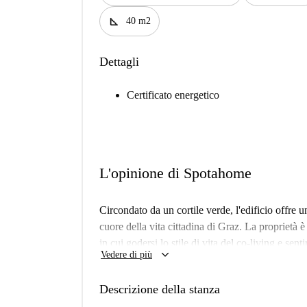
square_foot
40 m2
Dettagli
Certificato energetico
L'opinione di Spotahome
Circondato da un cortile verde, l'edificio offre 
cuore della vita cittadina di Graz. La proprietà è
in cui godersi lo stile di vita del co-living e sen
keyboard_arrow_down
Vedere di più
quattro spazi comuni. Alcuni dispongono di cucin
zona pranzo e altro ancora. Qui potrete trascorre
Descrizione della stanza
o semplicemente rilassarvi nei nostri spazi dal des