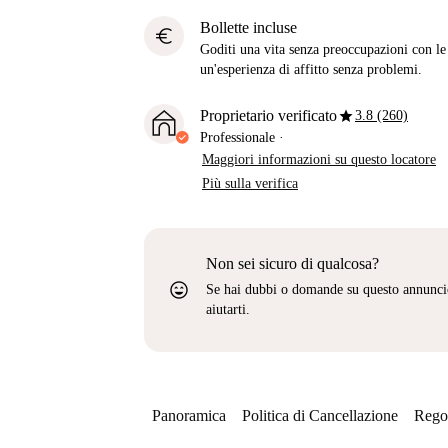
Bollette incluse
euro
Goditi una vita senza preoccupazioni con le b
un'esperienza di affitto senza problemi.
star
Proprietario verificato
3.8 (260)
Professionale
·
Maggiori informazioni su questo locatore
Più sulla verifica
Non sei sicuro di qualcosa?
sentiment_very_satisfied
Se hai dubbi o domande su questo annunci
aiutarti.
Panoramica
Politica di Cancellazione
Regol