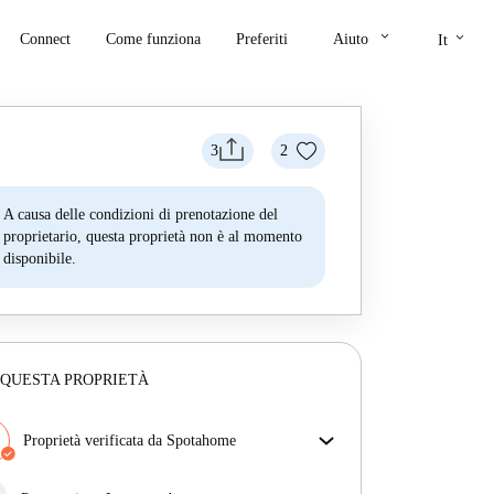
keyboard_arrow_down
keyboard_arrow_down
Connect
Come funziona
Preferiti
Aiuto
It
3
2
A causa delle condizioni di prenotazione del
proprietario, questa proprietà non è al momento
disponibile.
 QUESTA PROPRIETÀ
Proprietà verificata da Spotahome
Il nostro team ha verificato la casa per assicurarsi che