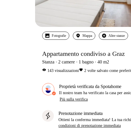
Fotografie
Mappa
Altre stanze
Appartamento condiviso a Graz
Stanza
2
camere
1
bagno
40
m2
visibility
favorite
143
visualizzazioni
2
volte salvato come preferi
Proprietà verificata da Spotahome
Il nostro team ha verificato la casa per assi
Più sulla verifica
Prenotazione immediata
Ottieni la conferma immediata! La tua richie
condizioni di prenotazione immediata