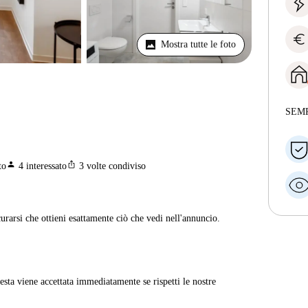
euro
Mostra tutte le foto
SEM
person
ios_share
to
4
interessato
3
volte condiviso
curarsi che ottieni esattamente ciò che vedi nell'annuncio.
sta viene accettata immediatamente se rispetti le nostre