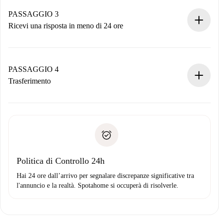
Ricorda che non ti addebiteremo nulla finché il proprietario
non accetta.
PASSAGGIO 3
Ricevi una risposta in meno di 24 ore
Il proprietario ha fino a 24 ore per confermare.
Se accettata, ti addebiteremo il pagamento e ti metteremo in
contatto con il proprietario.
PASSAGGIO 4
Se rifiutata: non ti addebiteremo nulla e ti proporremo
Trasferimento
alternative.
Concorda con il proprietario i dettagli del tuo arrivo, ritiro
Documenti richiesti se la proprietà è “
Spotahome plus
”.
delle chiavi, ecc.
Documento d'identità o Passaporto
Spotahome trasferirà il primo pagamento al proprietario
Prova di solvibilità
solo se non segnali problemi.
Domiciliazione del pagamento
Politica di Controllo 24h
Hai 24 ore dall’arrivo per segnalare discrepanze significative tra
l'annuncio e la realtà. Spotahome si occuperà di risolverle.