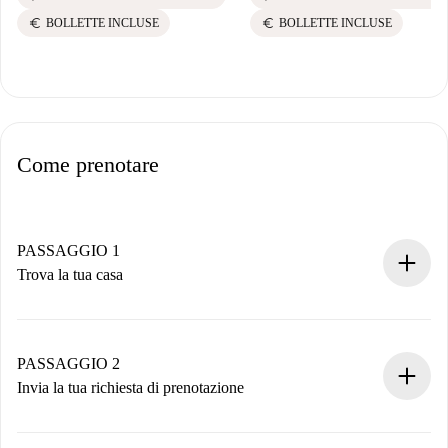
euro
euro
BOLLETTE INCLUSE
BOLLETTE INCLUSE
Come prenotare
PASSAGGIO 1
Trova la tua casa
Processo di prenotazione 100% online.
Case e Proprietari verificati.
Hai tutte le informazioni necessarie in anticipo.
PASSAGGIO 2
Invia la tua richiesta di prenotazione
Invia dettagli base del tuo profilo e metodo di pagamento.