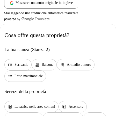
Mostrare contenuto originale in inglese
Stai leggendo una traduzione automatica realizzata
Cosa offre questa proprietà?
La tua stanza (Stanza 2)
desk
balcony
dresser
Scrivania
Balcone
Armadio a muro
airline_seat_flat
Letto matrimoniale
Servizi della proprietà
local_laundry_service
elevator
Lavatrice nelle aree comuni
Ascensore