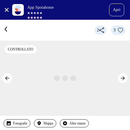
App Spotahome
Apri
2
3
CONTROLLATO
Fotografie
Mappa
Altre stanze