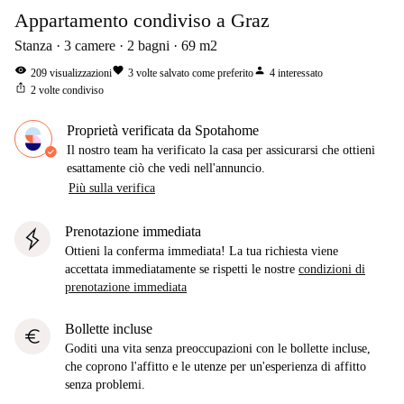
Appartamento condiviso a Graz
Stanza
3
camere
2
bagni
69
m2
visibility
favorite
person
209
visualizzazioni
3
volte salvato come preferito
4
interessato
ios_share
2
volte condiviso
Proprietà verificata da Spotahome
Il nostro team ha verificato la casa per assicurarsi che ottieni
esattamente ciò che vedi nell'annuncio.
Più sulla verifica
Prenotazione immediata
Ottieni la conferma immediata! La tua richiesta viene
accettata immediatamente se rispetti le nostre
condizioni di
prenotazione immediata
Bollette incluse
euro
Goditi una vita senza preoccupazioni con le bollette incluse,
che coprono l'affitto e le utenze per un'esperienza di affitto
senza problemi.