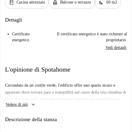
kitchen
balcony
square_foot
Cucina attrezzata
Balcone o terrazzo
69 m2
Dettagli
Certificato
Il certificato energetico è stato richiesto al
energetico
proprietario.
Vedi dettagli
L'opinione di Spotahome
Circondato da un cortile verde, l'edificio offre uno spazio sicuro e
appartato dove trovare pace e tranquillità nel cuore della vita cittadina di
Graz. La proprietà è stata appositamente costruita per essere il luogo
keyboard_arrow_down
Vedere di più
ideale in cui godersi lo stile di vita del co-living e sentirsi parte della
comunità Habyt. L'edificio dispone di quattro spazi comuni. Alcuni
Descrizione della stanza
dispongono di cucina, altri includono aree lounge con divani, poltrone,
zona pranzo e altro ancora. Qui potrete trascorrere del tempo a fare