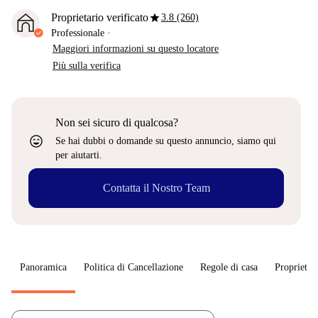
star
Proprietario verificato
3.8 (260)
Professionale
·
Maggiori informazioni su questo locatore
Più sulla verifica
Non sei sicuro di qualcosa?
sentiment_very_satisfied
Se hai dubbi o domande su questo annuncio, siamo qui
per aiutarti.
Contatta il Nostro Team
Panoramica
Politica di Cancellazione
Regole di casa
Proprietar