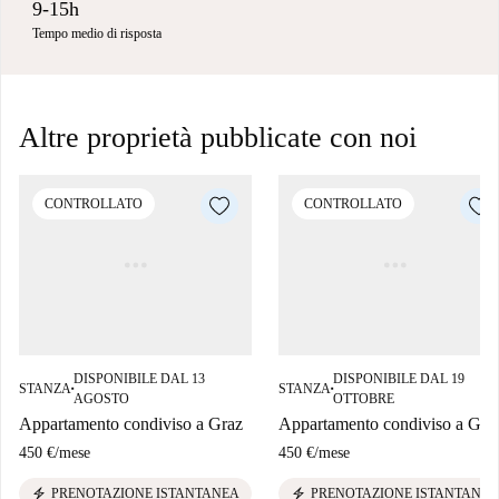
9-15h
Tempo medio di risposta
Altre proprietà pubblicate con noi
CONTROLLATO
CONTROLLATO
DISPONIBILE DAL 13
DISPONIBILE DAL 19
STANZA
STANZA
■
■
AGOSTO
OTTOBRE
Appartamento condiviso a Graz
Appartamento condiviso a Gra
450 €
/
mese
450 €
/
mese
electric_bolt
electric_bolt
PRENOTAZIONE ISTANTANEA
PRENOTAZIONE ISTANTANEA