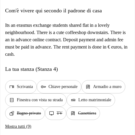
Com'è vivere qui secondo il padrone di casa
Its an erasmus exchange students shared flat in a lovely
neighbourhood. There is a cute coffeeshop downstairs. There is
an in advance online contract. Deposit payment and admin fee
must be paid in advance. The rent payment is done in € euros, in
cash.
La tua stanza (Stanza 4)
desk
key
dresser
Scrivania
Chiave personale
Armadio a muro
window_closed
airline_seat_flat
Finestra con vista su strada
Letto matrimoniale
soap
tv
dresser
Bagno privato
TV
Cassettiera
Mostra tutti (9)