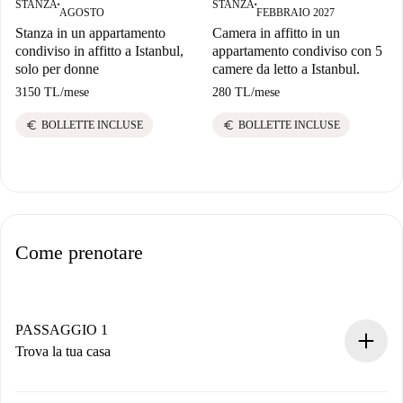
STANZA
STANZA
■
■
AGOSTO
FEBBRAIO 2027
Stanza in un appartamento
Camera in affitto in un
condiviso in affitto a Istanbul,
appartamento condiviso con 5
solo per donne
camere da letto a Istanbul.
3150 TL
/
mese
280 TL
/
mese
euro
euro
BOLLETTE INCLUSE
BOLLETTE INCLUSE
Come prenotare
PASSAGGIO 1
Trova la tua casa
Processo di prenotazione 100% online.