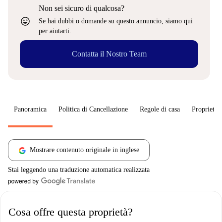
Non sei sicuro di qualcosa?
sentiment_very_satisfied
Se hai dubbi o domande su questo annuncio, siamo qui
per aiutarti.
Contatta il Nostro Team
Panoramica
Politica di Cancellazione
Regole di casa
Proprietar
Mostrare contenuto originale in inglese
Stai leggendo una traduzione automatica realizzata
Cosa offre questa proprietà?