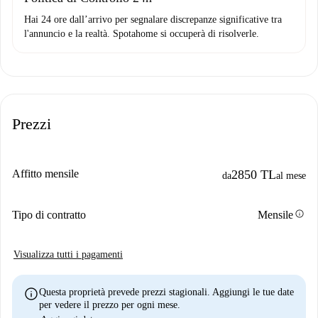
Hai 24 ore dall’arrivo per segnalare discrepanze significative tra
l'annuncio e la realtà. Spotahome si occuperà di risolverle.
Prezzi
Affitto mensile
2850 TL
da
al mese
info
Tipo di contratto
Mensile
Visualizza tutti i pagamenti
info
Questa proprietà prevede prezzi stagionali. Aggiungi le tue date
per vedere il prezzo per ogni mese.