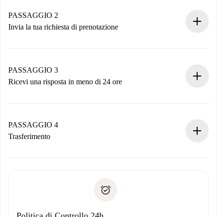
Case e Proprietari verificati.
Hai tutte le informazioni necessarie in anticipo.
PASSAGGIO 2
Invia la tua richiesta di prenotazione
Invia dettagli base del tuo profilo e metodo di pagamento.
Ricorda che non ti addebiteremo nulla finché il proprietario
non accetta.
PASSAGGIO 3
Ricevi una risposta in meno di 24 ore
Il proprietario ha fino a 24 ore per confermare.
Se accettata, ti addebiteremo il pagamento e ti metteremo in
contatto con il proprietario.
PASSAGGIO 4
Se rifiutata: non ti addebiteremo nulla e ti proporremo
Trasferimento
alternative.
Concorda con il proprietario i dettagli del tuo arrivo, ritiro
Documenti richiesti se la proprietà è “
Spotahome plus
”.
delle chiavi, ecc.
Documento d'identità o Passaporto
Spotahome trasferirà il primo pagamento al proprietario
Prova di solvibilità
solo se non segnali problemi.
Domiciliazione del pagamento
Politica di Controllo 24h