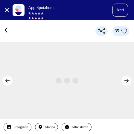
App Spotahome
Apri
7
35
Fotografie
Mappa
Altre stanze