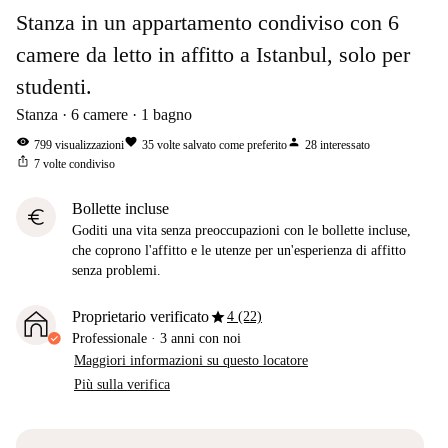
Stanza in un appartamento condiviso con 6
camere da letto in affitto a Istanbul, solo per
studenti.
Stanza
6
camere
1
bagno
visibility
favorite
person
799
visualizzazioni
35
volte salvato come preferito
28
interessato
ios_share
7
volte condiviso
Bollette incluse
euro
Goditi una vita senza preoccupazioni con le bollette incluse,
che coprono l'affitto e le utenze per un'esperienza di affitto
senza problemi.
star
Proprietario verificato
4 (22)
Professionale
·
3 anni
con noi
Maggiori informazioni su questo locatore
Più sulla verifica