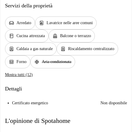
Servizi della proprietà
chair
local_laundry_service
Arredato
Lavatrice nelle aree comuni
kitchen
balcony
Cucina attrezzata
Balcone o terrazzo
water_heater
water_heater
Caldaia a gas naturale
Riscaldamento centralizzato
oven_gen
ac_unit
Forno
Aria condizionata
Mostra tutti (12)
Dettagli
Certificato energetico
Non disponibile
L'opinione di Spotahome