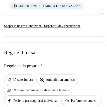
24H PER CONTROLLARE LA TUA NUOVA CASA
Scopri le nostre Condizioni Trasparenti di Cancellazione
Regole di casa
Regole della proprietà
smoke_free
pet_supplies
Vietato fumare
Animali non ammessi
person_add
Non sono ammessi ospiti durante la notte
hail
school
Perfetto per soggiorni individuali
Perfetto per studenti