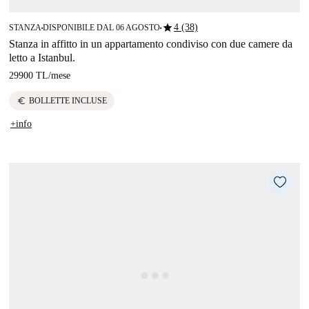
star
4 (38)
STANZA
DISPONIBILE DAL 06 AGOSTO
■
■
Stanza in affitto in un appartamento condiviso con due camere da
letto a Istanbul.
29900 TL
/
mese
euro
BOLLETTE INCLUSE
+info