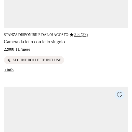
star
3.8 (37)
STANZA
DISPONIBILE DAL 06 AGOSTO
■
■
Camera da letto con letto singolo
22000 TL
/
mese
euro
ALCUNE BOLLETTE INCLUSE
+info