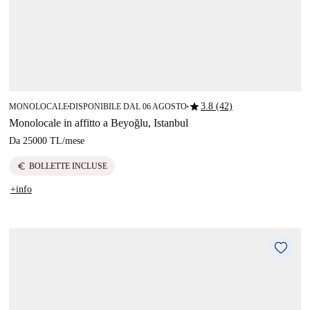
star
3.8 (42)
MONOLOCALE
DISPONIBILE DAL 06 AGOSTO
■
■
Monolocale in affitto a Beyoğlu, Istanbul
Da
25000 TL
/
mese
euro
BOLLETTE INCLUSE
+info