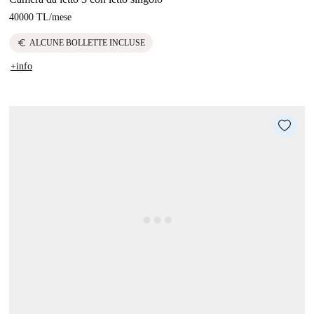
40000 TL
/
mese
euro
ALCUNE BOLLETTE INCLUSE
+info