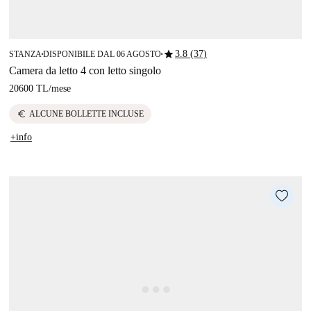
star
3.8 (37)
STANZA
DISPONIBILE DAL 06 AGOSTO
■
■
Camera da letto 4 con letto singolo
20600 TL
/
mese
euro
ALCUNE BOLLETTE INCLUSE
+info