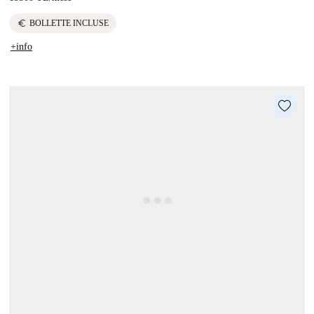
euro
BOLLETTE INCLUSE
+info