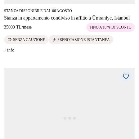
STANZA
DISPONIBILE DAL 06 AGOSTO
■
Stanza in appartamento condiviso in affitto a Ümraniye, Istanbul
35000 TL
/
mese
FINO A 10 % DI SCONTO
savings
electric_bolt
SENZA CAUZIONE
PRENOTAZIONE ISTANTANEA
+info