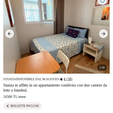
1/30
star
4 (38)
STANZA
DISPONIBILE DAL 06 AGOSTO
■
■
Stanza in affitto in un appartamento condiviso con due camere da
letto a Istanbul.
24500 TL
/
mese
euro
BOLLETTE INCLUSE