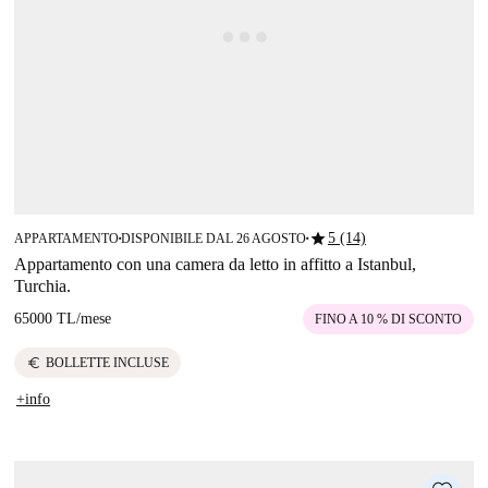
star
5 (14)
APPARTAMENTO
DISPONIBILE DAL 26 AGOSTO
■
■
Appartamento con una camera da letto in affitto a Istanbul,
Turchia.
65000 TL
/
mese
FINO A 10 % DI SCONTO
euro
BOLLETTE INCLUSE
+info