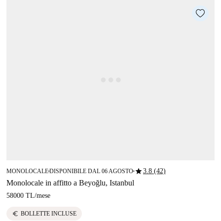
star
3.8 (42)
MONOLOCALE
DISPONIBILE DAL 06 AGOSTO
■
■
Monolocale in affitto a Beyoğlu, Istanbul
58000 TL
/
mese
euro
BOLLETTE INCLUSE