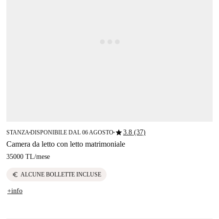
star
3.8 (37)
STANZA
DISPONIBILE DAL 06 AGOSTO
■
■
Camera da letto con letto matrimoniale
35000 TL
/
mese
euro
ALCUNE BOLLETTE INCLUSE
+info