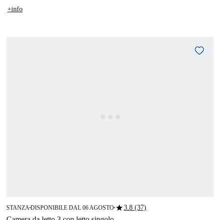
+info
star
3.8 (37)
STANZA
DISPONIBILE DAL 06 AGOSTO
■
■
Camera da letto 3 con letto singolo