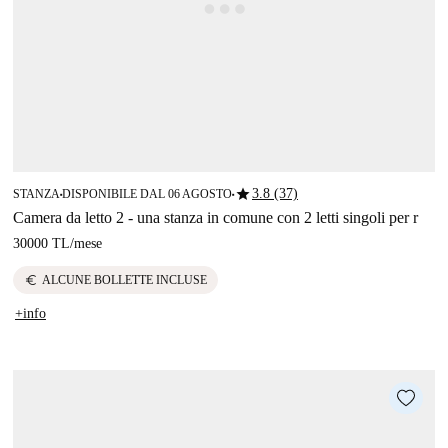
star
3.8 (37)
STANZA
DISPONIBILE DAL 06 AGOSTO
■
■
Camera da letto 2 - una stanza in comune con 2 letti singoli per r
30000 TL
/
mese
euro
ALCUNE BOLLETTE INCLUSE
+info