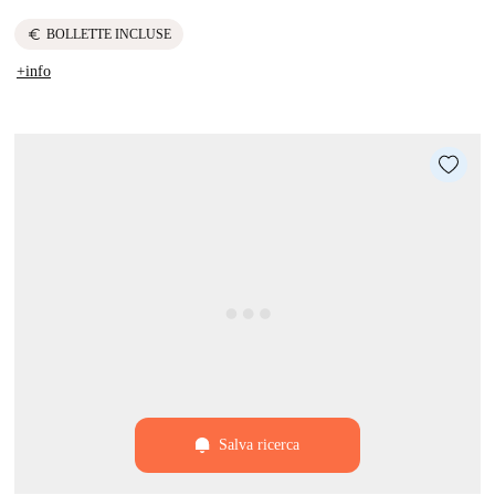
euro
BOLLETTE INCLUSE
+info
Salva ricerca