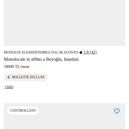
star
3.8 (42)
MONOLOCALE
DISPONIBILE DAL 06 AGOSTO
■
■
Monolocale in affitto a Beyoğlu, Istanbul.
59000 TL
/
mese
euro
BOLLETTE INCLUSE
+info
CONTROLLATO