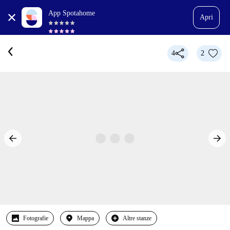
App Spotahome
Apri
4
2
Fotografie
Mappa
Altre stanze