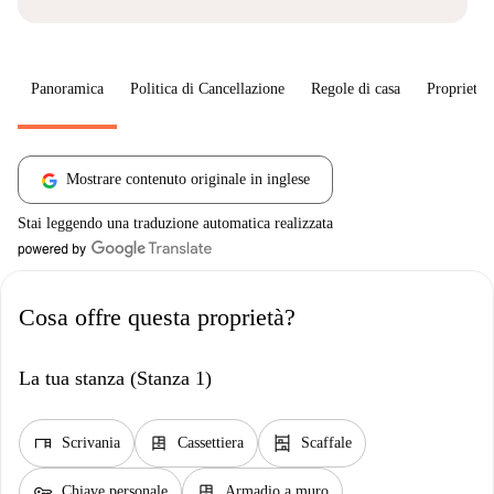
Panoramica
Politica di Cancellazione
Regole di casa
Proprietar
Mostrare contenuto originale in inglese
Stai leggendo una traduzione automatica realizzata
Cosa offre questa proprietà?
La tua stanza (Stanza 1)
desk
dresser
shelves
Scrivania
Cassettiera
Scaffale
key
dresser
Chiave personale
Armadio a muro