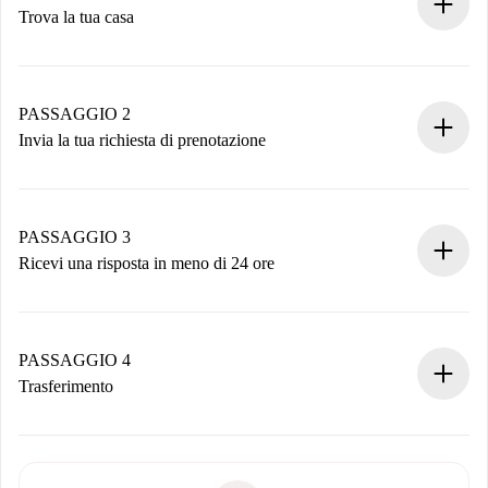
Trova la tua casa
Processo di prenotazione 100% online.
Case e Proprietari verificati.
Hai tutte le informazioni necessarie in anticipo.
PASSAGGIO 2
Invia la tua richiesta di prenotazione
Invia dettagli base del tuo profilo e metodo di pagamento.
Ricorda che non ti addebiteremo nulla finché il proprietario
non accetta.
PASSAGGIO 3
Ricevi una risposta in meno di 24 ore
Il proprietario ha fino a 24 ore per confermare.
Se accettata, ti addebiteremo il pagamento e ti metteremo in
contatto con il proprietario.
PASSAGGIO 4
Se rifiutata: non ti addebiteremo nulla e ti proporremo
Trasferimento
alternative.
Concorda con il proprietario i dettagli del tuo arrivo, ritiro
Documenti richiesti se la proprietà è “
Spotahome plus
”.
delle chiavi, ecc.
Documento d'identità o Passaporto
Spotahome trasferirà il primo pagamento al proprietario