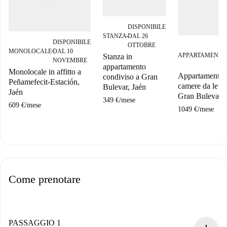
DISPONIBILE
STANZA
DAL 26
■
DISPONIBILE
OTTOBRE
MONOLOCALE
DAL 10
■
APPARTAMENTO
Stanza in
NOVEMBRE
appartamento
Monolocale in affitto a
Appartamento 
condiviso a Gran
Peñamefecit-Estación,
camere da letto 
Bulevar, Jaén
Jaén
Gran Bulevar, 
349 €
/
mese
609 €
/
mese
1049 €
/
mese
Come prenotare
PASSAGGIO 1