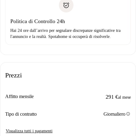
Prova di solvibilità
solo se non segnali problemi.
Domiciliazione del pagamento
Politica di Controllo 24h
Hai 24 ore dall’arrivo per segnalare discrepanze significative tra
l'annuncio e la realtà. Spotahome si occuperà di risolverle.
Prezzi
Affitto mensile
291 €
al mese
info
Tipo di contratto
Giornaliero
Visualizza tutti i pagamenti