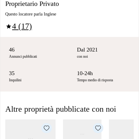
Proprietario Privato
Questo locatore parla Inglese
4 (17)
star
46
Dal 2021
Annunci pubblicati
con noi
35
10-24h
Inquilini
Tempo medio di risposta
Altre proprietà pubblicate con noi