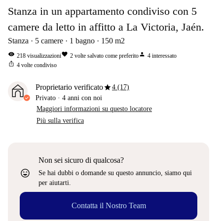
Stanza in un appartamento condiviso con 5
camere da letto in affitto a La Victoria, Jaén.
Stanza
5
camere
1
bagno
150
m2
visibility
favorite
person
218
visualizzazioni
2
volte salvato come preferito
4
interessato
ios_share
4
volte condiviso
star
Proprietario verificato
4 (17)
Privato
·
4 anni
con noi
Maggiori informazioni su questo locatore
Più sulla verifica
Non sei sicuro di qualcosa?
sentiment_very_satisfied
Se hai dubbi o domande su questo annuncio, siamo qui
per aiutarti.
Contatta il Nostro Team