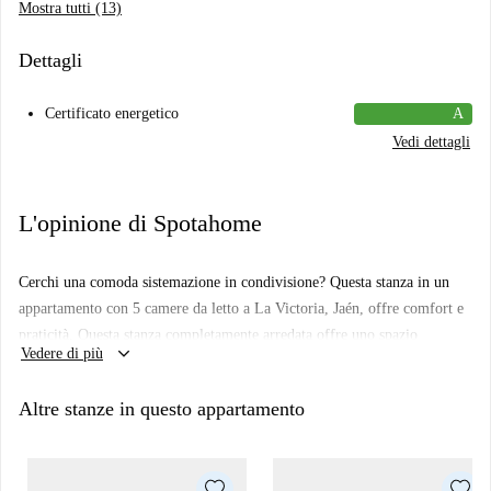
Mostra tutti (13)
Dettagli
Certificato energetico
A
Vedi dettagli
L'opinione di Spotahome
Cerchi una comoda sistemazione in condivisione? Questa stanza in un
appartamento con 5 camere da letto a La Victoria, Jaén, offre comfort e
praticità. Questa stanza completamente arredata offre uno spazio
keyboard_arrow_down
Vedere di più
accogliente senza rinunciare allo stile. Goditi i pasti nella cucina
attrezzata mentre ti godi la vista sui vivaci dintorni dal balcone o dalla
Altre stanze in questo appartamento
terrazza. Si prega di notare che le bollette di elettricità, acqua, gas e Wi-
Fi sono a carico degli inquilini, che dovranno essere pagate al momento
della fattura al proprietario.