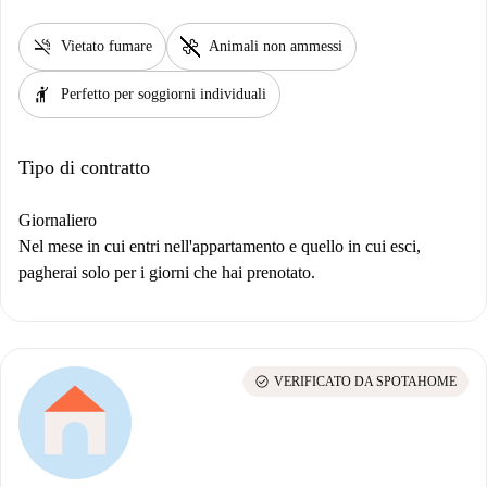
smoke_free
pet_supplies
Vietato fumare
Animali non ammessi
hail
Perfetto per soggiorni individuali
Tipo di contratto
Giornaliero
Nel mese in cui entri nell'appartamento e quello in cui esci,
pagherai solo per i giorni che hai prenotato.
check_circle
VERIFICATO DA SPOTAHOME