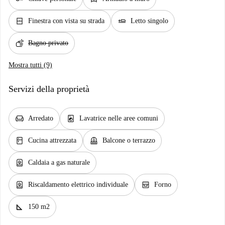
window_closed
airline_seat_flat
Finestra con vista su strada
Letto singolo
soap
Bagno privato
Mostra tutti (9)
Servizi della proprietà
chair
local_laundry_service
Arredato
Lavatrice nelle aree comuni
kitchen
balcony
Cucina attrezzata
Balcone o terrazzo
water_heater
Caldaia a gas naturale
water_heater
oven_gen
Riscaldamento elettrico individuale
Forno
square_foot
150 m2