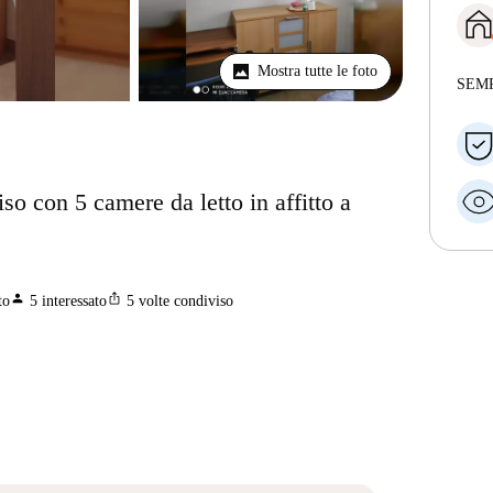
Mostra tutte le foto
SEM
o con 5 camere da letto in affitto a
person
ios_share
to
5
interessato
5
volte condiviso