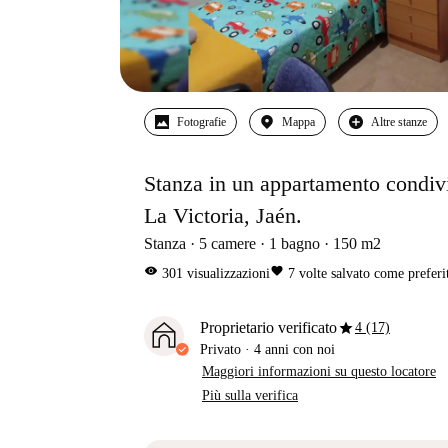
Fotografie
Mappa
Altre stanze
Stanza in un appartamento condivis
La Victoria, Jaén.
Stanza
5
camere
1
bagno
150
m2
visibility
favorite
301
visualizzazioni
7
volte salvato come preferi
star
Proprietario verificato
4 (17)
Privato
·
4 anni
con noi
Maggiori informazioni su questo locatore
Più sulla verifica