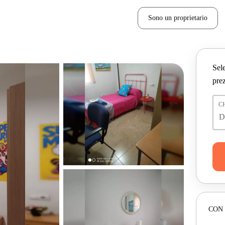
Sono un proprietario
Sele
prez
C
CON