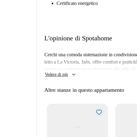
Certificato energetico
L'opinione di Spotahome
Cerchi una comoda sistemazione in condivision
letto a La Victoria, Jaén, offre comfort e pratic
spazio accogliente senza rinunciare allo stile. God
keyboard_arrow_down
Vedere di più
vista sui vivaci dintorni dal balcone o dalla terraz
acqua, gas e Wi-Fi sono a carico degli inquilini
Altre stanze in questo appartamento
al proprietario.
Esplora la vivace atmosfera di La Victoria! Vic
Pino. Scopri monumenti storici come Huella de
Batallas nelle vicinanze. Spotahome garantisce 
per la massima tranquillità.