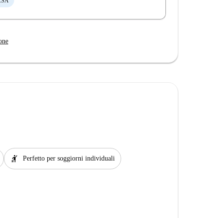
ASA
one
hail
Perfetto per soggiorni individuali