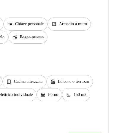
key
dresser
Chiave personale
Armadio a muro
soap
olo
Bagno privato
kitchen
balcony
Cucina attrezzata
Balcone o terrazzo
oven_gen
square_foot
lettrico individuale
Forno
150 m2