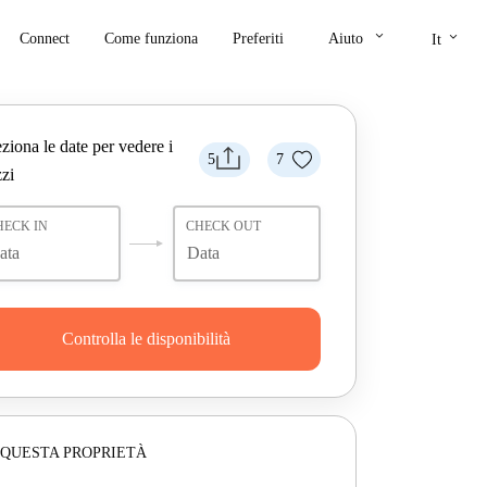
keyboard_arrow_down
keyboard_arrow_down
Connect
Come funziona
Preferiti
Aiuto
It
ziona le date per vedere i
5
7
zi
HECK IN
CHECK OUT
Controlla le disponibilità
 QUESTA PROPRIETÀ