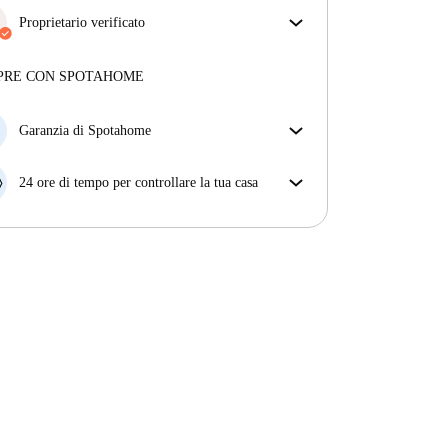
Proprietario verificato
Privato
·
4 anni
con noi
Maggiori informazioni su questo locatore
PRE CON SPOTAHOME
Più sulla verifica
Garanzia di Spotahome
Se il proprietario di casa cancella la tua prenotazione
con breve preavviso, noi A) ti pagheremo un hotel e
24 ore di tempo per controllare la tua casa
ti aiuteremo a trovare un'altra nuova sistemazione, o
Se l'appartamento non è come te lo aspettavi
B) ti rimborseremo totalmente
dall'annuncio, faccelo sapere entro le prime 24 ore
dall'entrata e ci impegneremo per trovare una
soluzione.