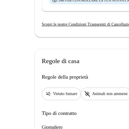
24H PER CONTROLLARE LA TUA NUOVA C
Scopri le nostre Condizioni Trasparenti di Cancellazi
Regole di casa
Regole della proprietà
smoke_free
pet_supplies
Vietato fumare
Animali non ammessi
Tipo di contratto
Giornaliero