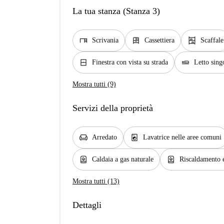
La tua stanza (Stanza 3)
desk
dresser
shelves
Scrivania
Cassettiera
Scaffale
window_closed
airline_seat_flat
Finestra con vista su strada
Letto sing
Mostra tutti (9)
Servizi della proprietà
chair
local_laundry_service
Arredato
Lavatrice nelle aree comuni
water_heater
water_heater
Caldaia a gas naturale
Riscaldamento e
Mostra tutti (13)
Dettagli