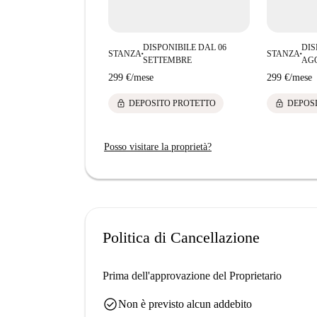
DISPONIBILE DAL 06
DIS
STANZA
STANZA
■
■
SETTEMBRE
AG
299 €
/
mese
299 €
/
mese
lock
lock
DEPOSITO PROTETTO
DEPOS
Posso visitare la proprietà?
Politica di Cancellazione
Prima dell'approvazione del Proprietario
check_circle
Non è previsto alcun addebito