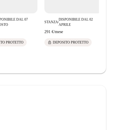
PONIBILE DAL 07
DISPONIBILE DAL 02
DIS
STANZA
STANZA
■
■
OSTO
APRILE
NO
291 €
/
mese
290 €
/
mese
lock
lock
ITO PROTETTO
DEPOSITO PROTETTO
DEPOS