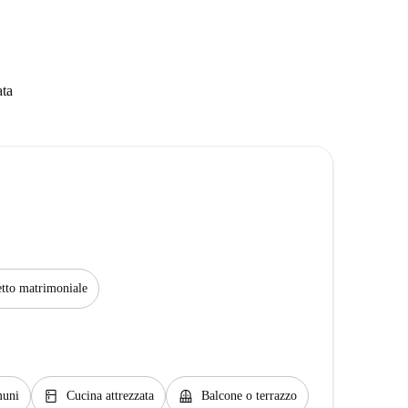
ata
tto matrimoniale
kitchen
balcony
muni
Cucina attrezzata
Balcone o terrazzo