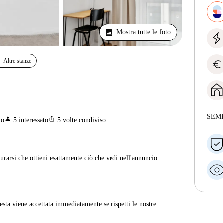
Mostra tutte le foto
Altre stanze
euro
SEM
person
ios_share
to
5
interessato
5
volte condiviso
curarsi che ottieni esattamente ciò che vedi nell'annuncio.
sta viene accettata immediatamente se rispetti le nostre