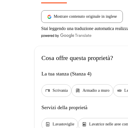
Mostrare contenuto originale in inglese
Stai leggendo una traduzione automatica realizz
Cosa offre questa proprietà?
La tua stanza (Stanza 4)
desk
dresser
airline_seat_flat
Scrivania
Armadio a muro
Le
Servizi della proprietà
dishwasher_gen
local_laundry_service
Lavastoviglie
Lavatrice nelle aree co