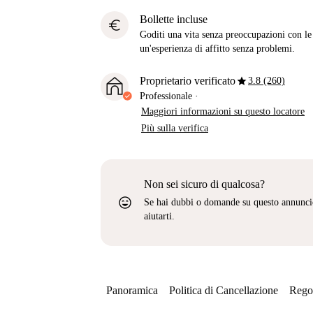
Bollette incluse
euro
Goditi una vita senza preoccupazioni con le b
un'esperienza di affitto senza problemi.
star
Proprietario verificato
3.8 (260)
Professionale
·
Maggiori informazioni su questo locatore
Più sulla verifica
Non sei sicuro di qualcosa?
sentiment_very_satisfied
Se hai dubbi o domande su questo annunci
aiutarti.
Panoramica
Politica di Cancellazione
Regol