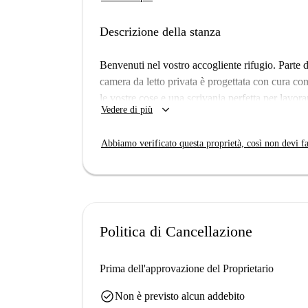
ragazzi, dalla lavanderia al deposito biciclette, f
Sarete tra i primi a trasferirvi in questo nuovis
Descrizione della stanza
Elegante, confortevole e progettato con cura, 
arredato e dotato di tutto il necessario, tra cu
Benvenuti nel vostro accogliente rifugio. Parte d
camera da letto privata è progettata con cura co
Piano: 1° Piano
le vostre cose e una scrivania perfetta per lavora
keyboard_arrow_down
Vedere di più
Abbiamo verificato questa proprietà, così non devi fa
Politica di Cancellazione
Prima dell'approvazione del Proprietario
check_circle
Non è previsto alcun addebito