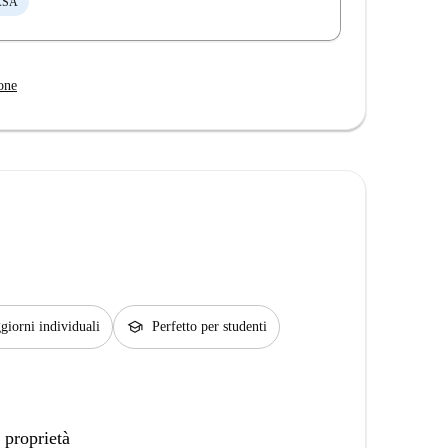
ASA
one
school
giorni individuali
Perfetto per studenti
 proprietà