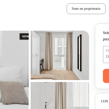
Sono un proprietario
Sele
prez
C
CON