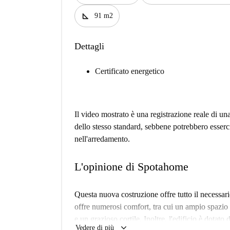
square_foot
91 m2
Dettagli
Certificato energetico
Il video mostrato è una registrazione reale di un
dello stesso standard, sebbene potrebbero esserc
nell'arredamento.
L'opinione di Spotahome
Questa nuova costruzione offre tutto il necessari
offre numerosi comfort, tra cui un ampio spazio
e un grazioso cortile. Inoltre, l'edificio è dotato
keyboard_arrow_down
Vedere di più