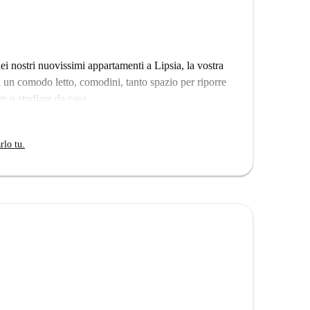
ino a diversi ascensori.
simo spazio nel quartiere Zentrum-Nord di Lipsia.
questo appartamento condiviso è completamente
i una moderna cucina, una zona pranzo e un bagno.
ei nostri nuovissimi appartamenti a Lipsia, la vostra
n un comodo letto, comodini, tanto spazio per riporre
re o studiare da casa.
rlo tu.