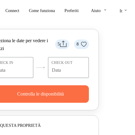
keyboard_arrow_down
keyboard_arrow_down
Connect
Come funziona
Preferiti
Aiuto
It
ziona le date per vedere i
5
8
zi
HECK IN
CHECK OUT
Controlla le disponibilità
 QUESTA PROPRIETÀ