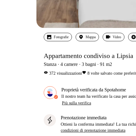
Fotografie
Mappa
Video
Appartamento condiviso a Lipsia
Stanza
4
camere
3
bagni
91
m2
visibility
favorite
372
visualizzazioni
8
volte salvato come preferi
Proprietà verificata da Spotahome
Il nostro team ha verificato la casa per assi
Più sulla verifica
Prenotazione immediata
Ottieni la conferma immediata! La tua richie
condizioni di prenotazione immediata