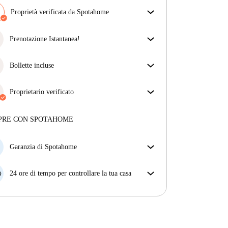
Proprietà verificata da Spotahome
Il nostro team ha verificato la casa per assicurarsi che
ottieni esattamente ciò che vedi nell'annuncio.
Prenotazione Istantanea!
Più sulla verifica
Abbiamo ottime notizie, la tua richiesta di
prenotazione verrà accettata immediatamente se
Bollette incluse
rispetta
le condizioni di prenotazione istantanea.
Goditi una vita senza preoccupazioni con le bollette
incluse, che coprono l'affitto e le utenze per
Proprietario verificato
un'esperienza di affitto senza problemi.
Professionale
·
Maggiori informazioni su questo locatore
PRE CON SPOTAHOME
Più sulla verifica
Garanzia di Spotahome
Se il proprietario di casa cancella la tua prenotazione
con breve preavviso, noi A) ti pagheremo un hotel e
24 ore di tempo per controllare la tua casa
ti aiuteremo a trovare un'altra nuova sistemazione, o
Se l'appartamento non è come te lo aspettavi
B) ti rimborseremo totalmente
dall'annuncio, faccelo sapere entro le prime 24 ore
dall'entrata e ci impegneremo per trovare una
soluzione.