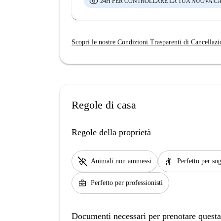
24H PER CONTROLLARE LA TUA NUOVA C
Scopri le nostre Condizioni Trasparenti di Cancellazi
Regole di casa
Regole della proprietà
pet_supplies
hail
Animali non ammessi
Perfetto per sog
business_center
Perfetto per professionisti
Documenti necessari per prenotare questa