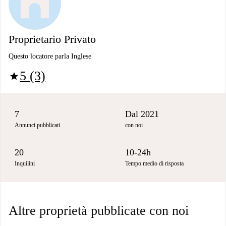
Proprietario Privato
Questo locatore parla Inglese
5 (3)
star
7
Dal 2021
Annunci pubblicati
con noi
20
10-24h
Inquilini
Tempo medio di risposta
Altre proprietà pubblicate con noi