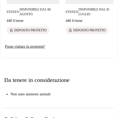
DISPONIBILE DAL 06
DISPONIBILE DAL 01
STANZA
STANZA
■
■
AGOSTO
LUGLIO
440 €
/
mese
440 €
/
mese
lock
lock
DEPOSITO PROTETTO
DEPOSITO PROTETTO
Posso visitare la proprietà?
Da tenere in considerazione
Non sono ammessi animali