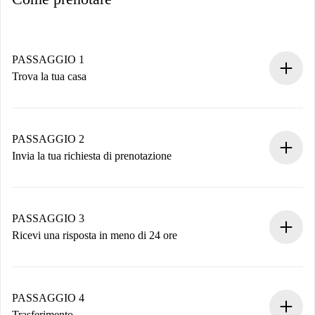
PASSAGGIO 1
Trova la tua casa
Processo di prenotazione 100% online.
Case e Proprietari verificati.
Hai tutte le informazioni necessarie in anticipo.
PASSAGGIO 2
Invia la tua richiesta di prenotazione
Invia dettagli base del tuo profilo e metodo di pagamento.
Ricorda che non ti addebiteremo nulla finché il proprietario
non accetta.
PASSAGGIO 3
Ricevi una risposta in meno di 24 ore
Il proprietario ha fino a 24 ore per confermare.
Se accettata, ti addebiteremo il pagamento e ti metteremo in
contatto con il proprietario.
PASSAGGIO 4
Se rifiutata: non ti addebiteremo nulla e ti proporremo
Trasferimento