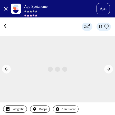
App Spotahome
Apri
2
14
Fotografie
Mappa
Altre stanze