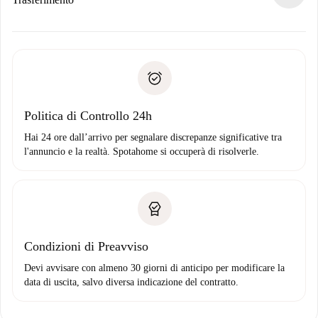
alternative.
Concorda con il proprietario i dettagli del tuo arrivo, ritiro
Documenti richiesti se la proprietà è “
Spotahome plus
”.
delle chiavi, ecc.
Documento d'identità o Passaporto
Spotahome trasferirà il primo pagamento al proprietario
Prova di solvibilità
solo se non segnali problemi.
Domiciliazione del pagamento
Politica di Controllo 24h
Hai 24 ore dall’arrivo per segnalare discrepanze significative tra
l'annuncio e la realtà. Spotahome si occuperà di risolverle.
Condizioni di Preavviso
Devi avvisare con almeno 30 giorni di anticipo per modificare la
data di uscita, salvo diversa indicazione del contratto.