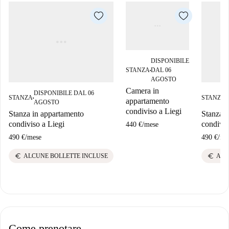
DISPONIBILE
STANZA
DAL 06
■
AGOSTO
Camera in
DISPONIBILE DAL 06
STANZA
STANZA
■
■
appartamento
AGOSTO
condiviso a Liegi
Stanza in appartamento
Stanza i
condiviso a Liegi
condivis
440 €
/
mese
490 €
/
mese
490 €
/
me
euro
euro
ALCUNE BOLLETTE INCLUSE
ALC
Come prenotare