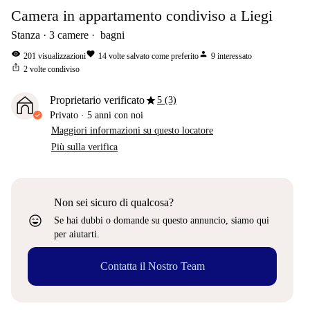
Camera in appartamento condiviso a Liegi
Stanza
3
camere
bagni
visibility
favorite
person
201
visualizzazioni
14
volte salvato come preferito
9
interessato
ios_share
2
volte condiviso
star
Proprietario verificato
5 (3)
Privato
·
5 anni
con noi
Maggiori informazioni su questo locatore
Più sulla verifica
Non sei sicuro di qualcosa?
sentiment_very_satisfied
Se hai dubbi o domande su questo annuncio, siamo qui
per aiutarti.
Contatta il Nostro Team