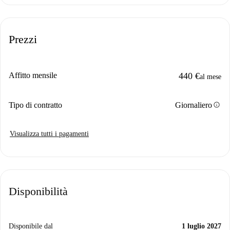
Prezzi
Affitto mensile
440 €
al mese
info
Tipo di contratto
Giornaliero
Visualizza tutti i pagamenti
Disponibilità
Disponibile dal
1 luglio 2027