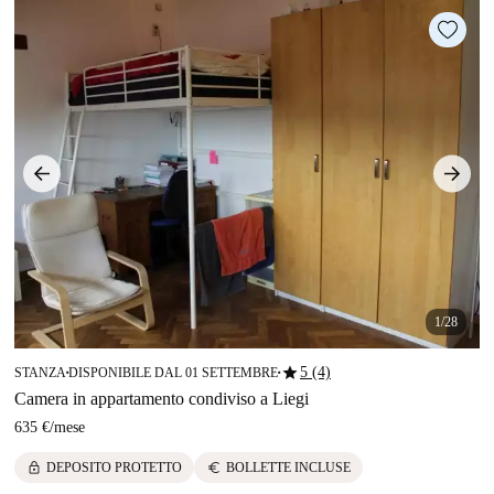
1/28
star
5 (4)
STANZA
DISPONIBILE DAL 01 SETTEMBRE
■
■
Camera in appartamento condiviso a Liegi
635 €
/
mese
lock
euro
DEPOSITO PROTETTO
BOLLETTE INCLUSE