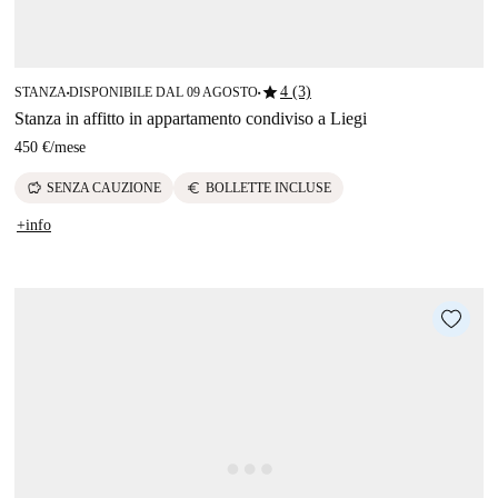
star
4 (3)
STANZA
DISPONIBILE DAL 09 AGOSTO
■
■
Stanza in affitto in appartamento condiviso a Liegi
450 €
/
mese
savings
euro
SENZA CAUZIONE
BOLLETTE INCLUSE
+info