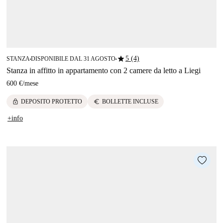
star
5 (4)
STANZA
DISPONIBILE DAL 31 AGOSTO
■
■
Stanza in affitto in appartamento con 2 camere da letto a Liegi
600 €
/
mese
lock
euro
DEPOSITO PROTETTO
BOLLETTE INCLUSE
+info