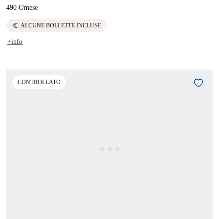
490 €
/
mese
euro
ALCUNE BOLLETTE INCLUSE
+info
CONTROLLATO