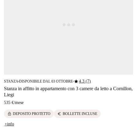
star
4.3 (7)
STANZA
DISPONIBILE DAL 03 OTTOBRE
■
■
Stanza in affitto in appartamento con 3 camere da letto a Cornillon,
Liegi
535 €
/
mese
lock
euro
DEPOSITO PROTETTO
BOLLETTE INCLUSE
+info