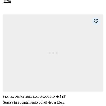
+info
star
5 (3)
STANZA
DISPONIBILE DAL 06 AGOSTO
■
■
Stanza in appartamento condiviso a Liegi