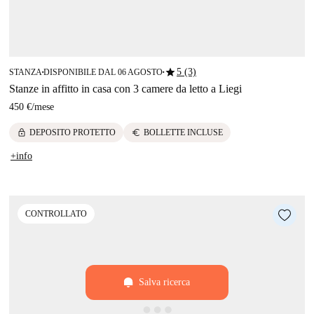
star
5 (3)
STANZA
DISPONIBILE DAL 06 AGOSTO
■
■
Stanze in affitto in casa con 3 camere da letto a Liegi
450 €
/
mese
lock
euro
DEPOSITO PROTETTO
BOLLETTE INCLUSE
+info
CONTROLLATO
Salva ricerca