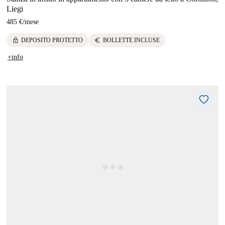
Liegi
485 €
/
mese
lock
euro
DEPOSITO PROTETTO
BOLLETTE INCLUSE
+info