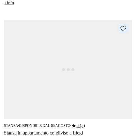
+info
star
5 (3)
STANZA
DISPONIBILE DAL 06 AGOSTO
■
■
Stanza in appartamento condiviso a Liegi