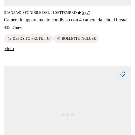
star
5 (7)
STANZA
DISPONIBILE DAL 01 SETTEMBRE
■
■
Camera in appartamento condiviso con 4 camere da letto, Herstal
435 €
/
mese
lock
euro
DEPOSITO PROTETTO
BOLLETTE INCLUSE
+info