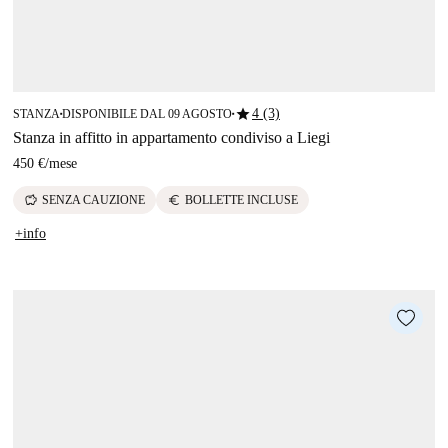
star
4 (3)
STANZA
DISPONIBILE DAL 09 AGOSTO
■
■
Stanza in affitto in appartamento condiviso a Liegi
450 €
/
mese
savings
euro
SENZA CAUZIONE
BOLLETTE INCLUSE
+info