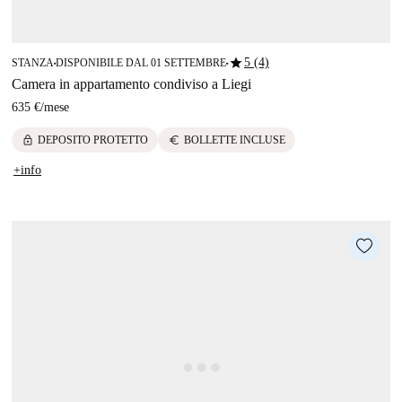
star
5 (4)
STANZA
DISPONIBILE DAL 01 SETTEMBRE
■
■
Camera in appartamento condiviso a Liegi
635 €
/
mese
lock
euro
DEPOSITO PROTETTO
BOLLETTE INCLUSE
+info