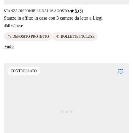
star
5 (3)
STANZA
DISPONIBILE DAL 06 AGOSTO
■
■
Stanze in affitto in casa con 3 camere da letto a Liegi
450 €
/
mese
lock
euro
DEPOSITO PROTETTO
BOLLETTE INCLUSE
+info
CONTROLLATO