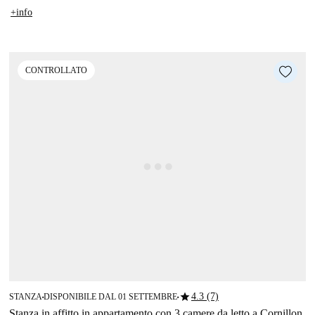
+info
CONTROLLATO
star
4.3 (7)
STANZA
DISPONIBILE DAL 01 SETTEMBRE
■
■
Stanza in affitto in appartamento con 3 camere da letto a Cornillon,