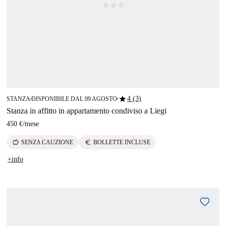
star
4 (3)
STANZA
DISPONIBILE DAL 09 AGOSTO
■
■
Stanza in affitto in appartamento condiviso a Liegi
450 €
/
mese
savings
euro
SENZA CAUZIONE
BOLLETTE INCLUSE
+info