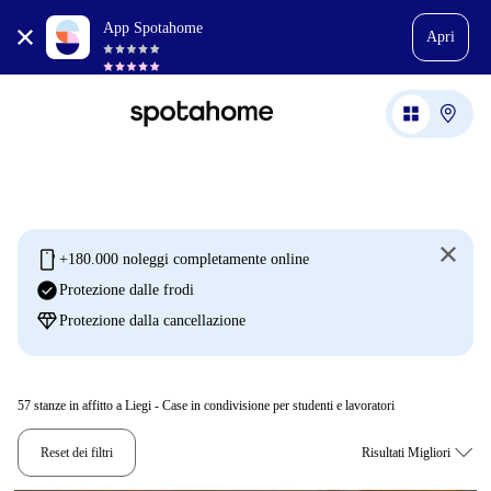
App Spotahome
Apri
mobile
+180.000 noleggi completamente online
check_circle
Protezione dalle frodi
diamond
Protezione dalla cancellazione
57
stanze in affitto a Liegi - Case in condivisione per studenti e lavoratori
Reset dei filtri