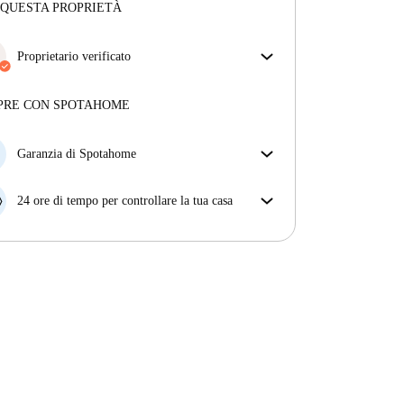
 QUESTA PROPRIETÀ
Proprietario verificato
Professionale
·
7 anni
con noi
Maggiori informazioni su questo locatore
PRE CON SPOTAHOME
Più sulla verifica
Garanzia di Spotahome
Se il proprietario di casa cancella la tua prenotazione
con breve preavviso, noi A) ti pagheremo un hotel e
24 ore di tempo per controllare la tua casa
ti aiuteremo a trovare un'altra nuova sistemazione, o
Se l'appartamento non è come te lo aspettavi
B) ti rimborseremo totalmente
dall'annuncio, faccelo sapere entro le prime 24 ore
dall'entrata e ci impegneremo per trovare una
soluzione.