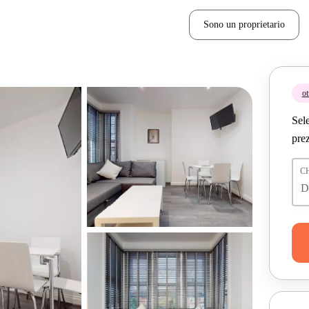
Sono un proprietario
ot
Sele
prez
C