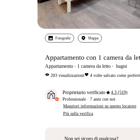
Fotografie
Mappa
Appartamento con 1 camera da let
Appartamento
1
camera da letto
bagni
visibility
favorite
203
visualizzazioni
4
volte salvato come preferi
star
Proprietario verificato
4.3 (519)
Professionale
·
7 anni
con noi
Maggiori informazioni su questo locatore
Più sulla verifica
Non sei sicuro di qualcosa?