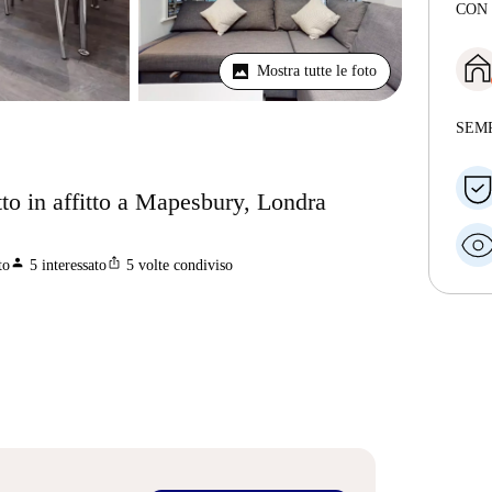
CON
Mostra tutte le foto
SEM
to in affitto a Mapesbury, Londra
person
ios_share
to
5
interessato
5
volte condiviso