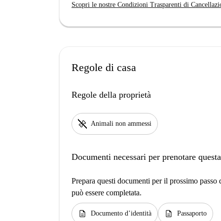
Scopri le nostre Condizioni Trasparenti di Cancellazi
Regole di casa
Regole della proprietà
pet_supplies
Animali non ammessi
Documenti necessari per prenotare questa
Prepara questi documenti per il prossimo passo de
può essere completata.
description
description
Documento d’identità
Passaporto