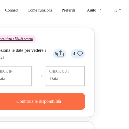
keyboard_arrow_down
keyboard_arrow_down
Connect
Come funziona
Preferiti
Aiuto
It
tieni fino a 5% di sconto
ziona le date per vedere i
5
4
zi
HECK IN
CHECK OUT
Controlla le disponibilità