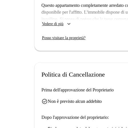
Questo appartamento completamente arredato co
disponibile per l'affitto. L'immobile dispone di u
inquilino. Si prega di notare che le tasse comunal
keyboard_arrow_down
Vedere di più
essere pagate al proprietario. Gli animali dome
questo annuncio non sia stato verificato person
Posso visitare la proprietà?
proprietari su Spotahome vengono sottoposti a un
e qualità.
Mapesbury è un'incantevole zona di Londra, ben 
metropolitana di Willesden Green si trova nelle v
Inoltre, nelle vicinanze troverete una vasta selezi
Politica di Cancellazione
Spasso, Sainsbury's Market e Chicken Cottage. Qu
accessibile.
Prima dell'approvazione del Proprietario
check_circle
Non è previsto alcun addebito
Dopo l'approvazione del proprietario: