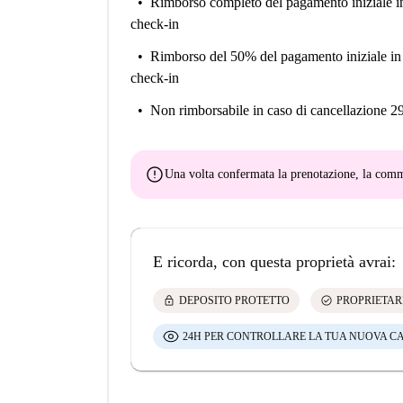
Rimborso completo del pagamento iniziale
i
check-in
Rimborso del 50% del pagamento iniziale
in
check-in
Non rimborsabile
in caso di cancellazione 2
error
Una volta confermata la prenotazione, la co
E ricorda, con questa proprietà avrai:
lock
check_circle
DEPOSITO PROTETTO
PROPRIETAR
24H PER CONTROLLARE LA TUA NUOVA C