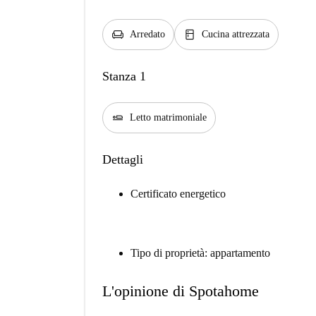
chair
kitchen
Arredato
Cucina attrezzata
Stanza 1
airline_seat_flat
Letto matrimoniale
Dettagli
Certificato energetico
Tipo di proprietà: appartamento
L'opinione di Spotahome