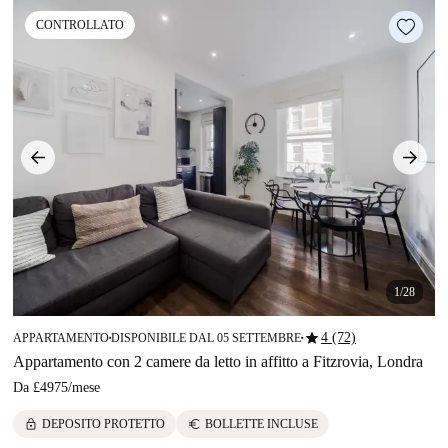
CONTROLLATO
1/28
star
4 (72)
APPARTAMENTO
DISPONIBILE DAL 05 SETTEMBRE
■
■
Appartamento con 2 camere da letto in affitto a Fitzrovia, Londra
Da
£4975
/
mese
lock
euro
DEPOSITO PROTETTO
BOLLETTE INCLUSE