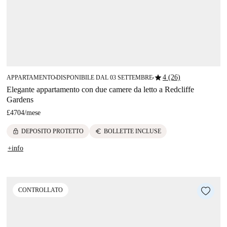
star
4 (26)
APPARTAMENTO
DISPONIBILE DAL 03 SETTEMBRE
■
■
Elegante appartamento con due camere da letto a Redcliffe
Gardens
£4704
/
mese
lock
euro
DEPOSITO PROTETTO
BOLLETTE INCLUSE
+info
CONTROLLATO