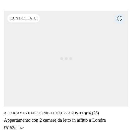
CONTROLLATO
star
4 (26)
APPARTAMENTO
DISPONIBILE DAL 22 AGOSTO
■
■
Appartamento con 2 camere da letto in affitto a Londra
£5152
/
mese