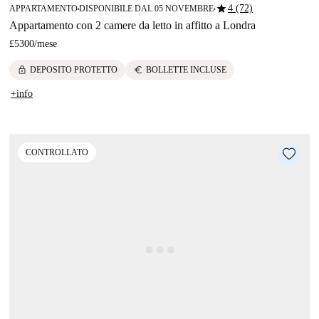
star
4 (72)
APPARTAMENTO
DISPONIBILE DAL 05 NOVEMBRE
■
■
Appartamento con 2 camere da letto in affitto a Londra
£5300
/
mese
lock
euro
DEPOSITO PROTETTO
BOLLETTE INCLUSE
+info
CONTROLLATO