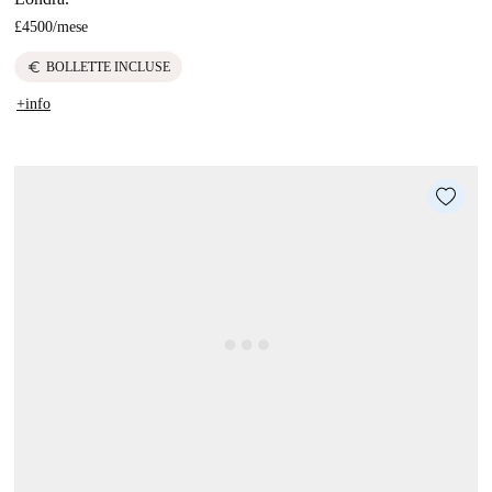
£4500
/
mese
euro
BOLLETTE INCLUSE
+info