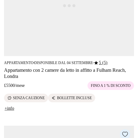
star
5 (5)
APPARTAMENTO
DISPONIBILE DAL 04 SETTEMBRE
■
■
Appartamento con 2 camere da letto in affitto a Fulham Reach,
Londra
£5500
/
mese
FINO A 1 % DI SCONTO
savings
euro
SENZA CAUZIONE
BOLLETTE INCLUSE
+info