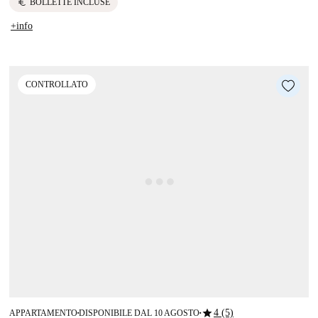
euro
BOLLETTE INCLUSE
+info
CONTROLLATO
star
4 (5)
APPARTAMENTO
DISPONIBILE DAL 10 AGOSTO
■
■