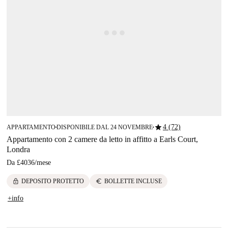
star
4 (72)
APPARTAMENTO
DISPONIBILE DAL 24 NOVEMBRE
■
■
Appartamento con 2 camere da letto in affitto a Earls Court,
Londra
Da
£4036
/
mese
lock
euro
DEPOSITO PROTETTO
BOLLETTE INCLUSE
+info