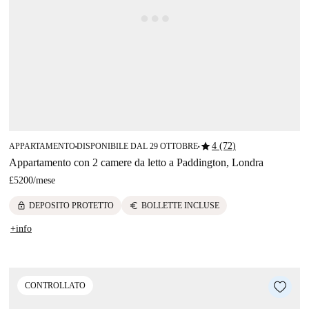
star
4 (72)
APPARTAMENTO
DISPONIBILE DAL 29 OTTOBRE
■
■
Appartamento con 2 camere da letto a Paddington, Londra
£5200
/
mese
lock
euro
DEPOSITO PROTETTO
BOLLETTE INCLUSE
+info
CONTROLLATO