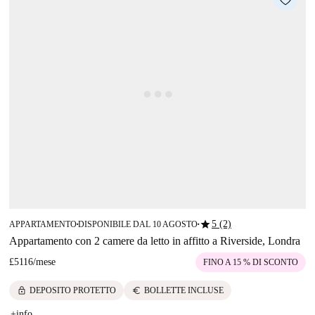
star
5 (2)
APPARTAMENTO
DISPONIBILE DAL 10 AGOSTO
■
■
Appartamento con 2 camere da letto in affitto a Riverside, Londra
£5116
/
mese
FINO A 15 % DI SCONTO
lock
euro
DEPOSITO PROTETTO
BOLLETTE INCLUSE
+info