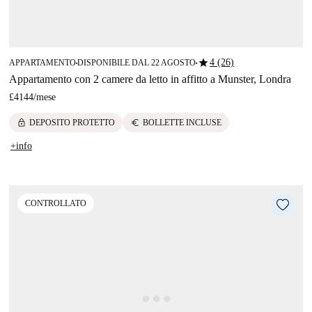
star
4 (26)
APPARTAMENTO
DISPONIBILE DAL 22 AGOSTO
■
■
Appartamento con 2 camere da letto in affitto a Munster, Londra
£4144
/
mese
lock
euro
DEPOSITO PROTETTO
BOLLETTE INCLUSE
+info
CONTROLLATO