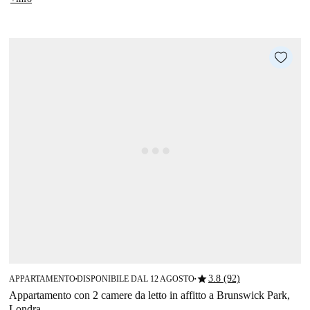
star
3.8 (92)
APPARTAMENTO
DISPONIBILE DAL 12 AGOSTO
■
■
Appartamento con 2 camere da letto in affitto a Brunswick Park,
Londra.