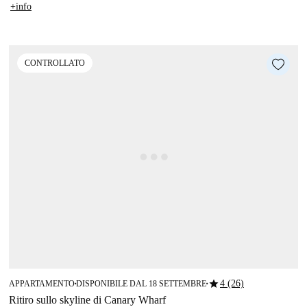
+info
CONTROLLATO
star
4 (26)
APPARTAMENTO
DISPONIBILE DAL 18 SETTEMBRE
■
■
Ritiro sullo skyline di Canary Wharf