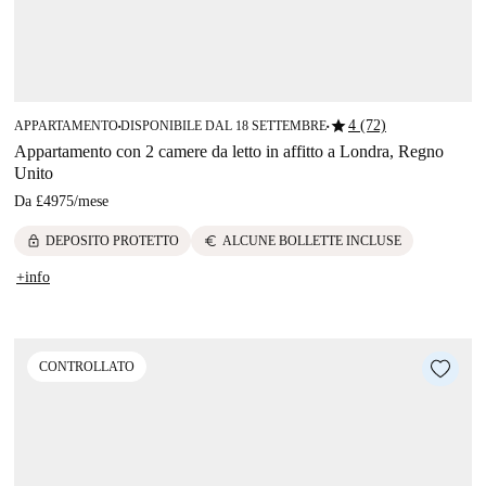
star
4 (72)
APPARTAMENTO
DISPONIBILE DAL 18 SETTEMBRE
■
■
Appartamento con 2 camere da letto in affitto a Londra, Regno
Unito
Da
£4975
/
mese
lock
euro
DEPOSITO PROTETTO
ALCUNE BOLLETTE INCLUSE
+info
CONTROLLATO