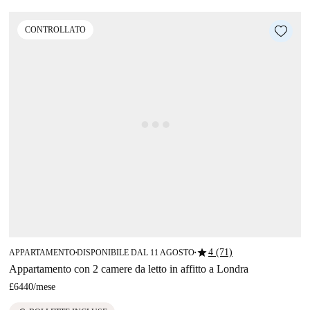
CONTROLLATO
star
4 (71)
APPARTAMENTO
DISPONIBILE DAL 11 AGOSTO
■
■
Appartamento con 2 camere da letto in affitto a Londra
£6440
/
mese