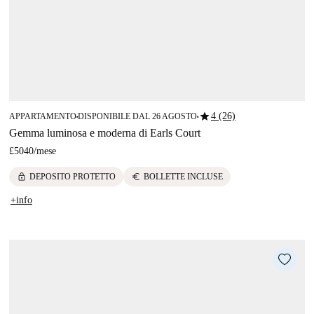
star
4 (26)
APPARTAMENTO
DISPONIBILE DAL 26 AGOSTO
■
■
Gemma luminosa e moderna di Earls Court
£5040
/
mese
lock
euro
DEPOSITO PROTETTO
BOLLETTE INCLUSE
+info