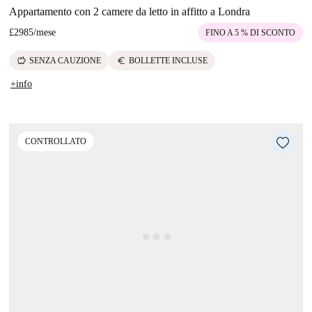
Appartamento con 2 camere da letto in affitto a Londra
£2985
/
mese
FINO A 5 % DI SCONTO
savings
euro
SENZA CAUZIONE
BOLLETTE INCLUSE
+info
CONTROLLATO