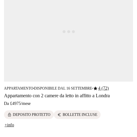
star
4 (72)
APPARTAMENTO
DISPONIBILE DAL 16 SETTEMBRE
■
■
Appartamento con 2 camere da letto in affitto a Londra
Da
£4975
/
mese
lock
euro
DEPOSITO PROTETTO
BOLLETTE INCLUSE
+info