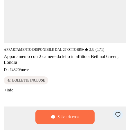
star
3.8 (171)
APPARTAMENTO
DISPONIBILE DAL 27 OTTOBRE
■
■
Appartamento con 2 camere da letto in affitto a Bethnal Green,
Londra
Da
£4320
/
mese
euro
BOLLETTE INCLUSE
+info
Salva ricerca