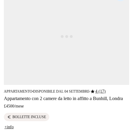
star
4 (17)
APPARTAMENTO
DISPONIBILE DAL 04 SETTEMBRE
■
■
Appartamento con 2 camere da letto in affitto a Bunhill, Londra
£4500
/
mese
euro
BOLLETTE INCLUSE
+info