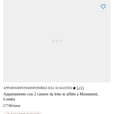
star
5 (1)
APPARTAMENTO
DISPONIBILE DAL 10 AGOSTO
■
■
Appartamento con 2 camere da letto in affitto a Monument,
Londra
£7740
/
mese