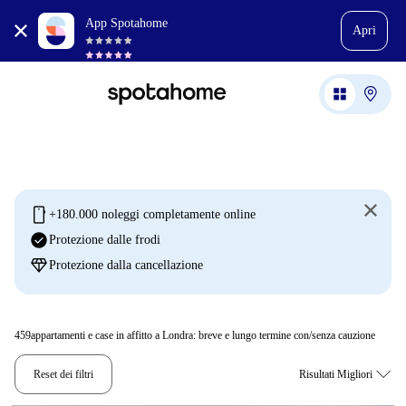
App Spotahome
Apri
mobile
+180.000 noleggi completamente online
check_circle
Protezione dalle frodi
diamond
Protezione dalla cancellazione
459
appartamenti e case in affitto a Londra: breve e lungo termine con/senza cauzione
Reset dei filtri