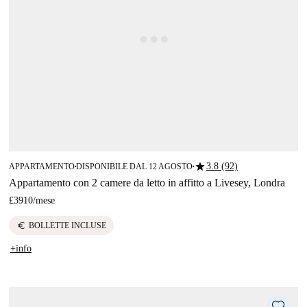
star
3.8 (92)
APPARTAMENTO
DISPONIBILE DAL 12 AGOSTO
■
■
Appartamento con 2 camere da letto in affitto a Livesey, Londra
£3910
/
mese
euro
BOLLETTE INCLUSE
+info