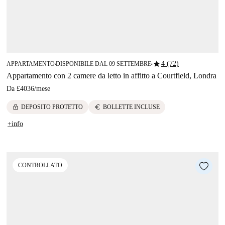
star
4 (72)
APPARTAMENTO
DISPONIBILE DAL 09 SETTEMBRE
■
■
Appartamento con 2 camere da letto in affitto a Courtfield, Londra
Da
£4036
/
mese
lock
euro
DEPOSITO PROTETTO
BOLLETTE INCLUSE
+info
CONTROLLATO