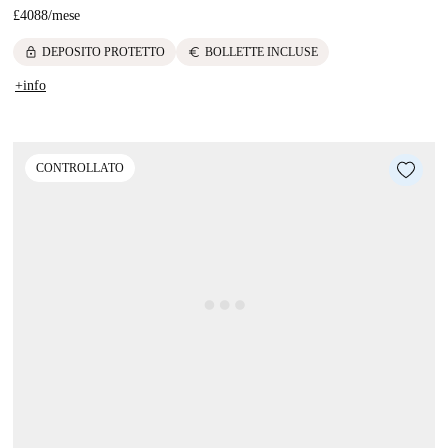
£4088
/
mese
lock
euro
DEPOSITO PROTETTO
BOLLETTE INCLUSE
+info
CONTROLLATO