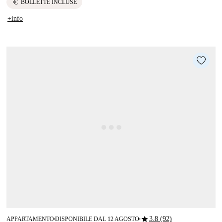
euro
BOLLETTE INCLUSE
+info
star
3.8 (92)
APPARTAMENTO
DISPONIBILE DAL 12 AGOSTO
■
■