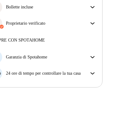
Bollette incluse
Goditi una vita senza preoccupazioni con le bollette
incluse, che coprono l'affitto e le utenze per
Proprietario verificato
un'esperienza di affitto senza problemi.
Professionale
·
8 anni
con noi
Maggiori informazioni su questo locatore
PRE CON SPOTAHOME
Più sulla verifica
Garanzia di Spotahome
Se il proprietario di casa cancella la tua prenotazione
con breve preavviso, noi A) ti pagheremo un hotel e
24 ore di tempo per controllare la tua casa
ti aiuteremo a trovare un'altra nuova sistemazione, o
Se l'appartamento non è come te lo aspettavi
B) ti rimborseremo totalmente
dall'annuncio, faccelo sapere entro le prime 24 ore
dall'entrata e ci impegneremo per trovare una
soluzione.