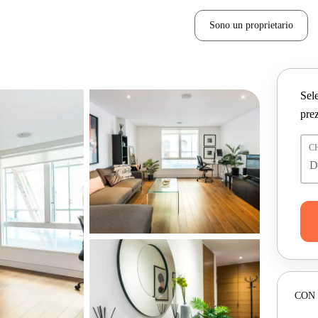
Sono un proprietario
Sele
prez
C
CON