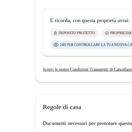
E ricorda, con questa proprietà avrai:
lock
check_circle
DEPOSITO PROTETTO
PROPRIETAR
24H PER CONTROLLARE LA TUA NUOVA C
Scopri le nostre Condizioni Trasparenti di Cancellazi
Regole di casa
Documenti necessari per prenotare questa