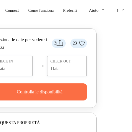
keyboard_arrow_down
keyboard_arrow_down
Connect
Come funziona
Preferiti
Aiuto
It
ziona le date per vedere i
3
23
zi
HECK IN
CHECK OUT
Controlla le disponibilità
 QUESTA PROPRIETÀ