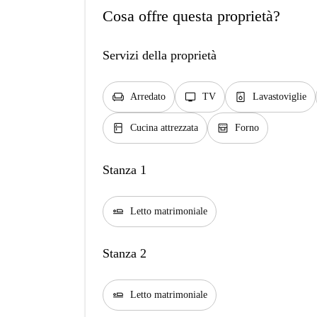
Cosa offre questa proprietà?
Servizi della proprietà
chair
tv
dishwasher_gen
Arredato
TV
Lavastoviglie
kitchen
oven_gen
Cucina attrezzata
Forno
Stanza 1
airline_seat_flat
Letto matrimoniale
Stanza 2
airline_seat_flat
Letto matrimoniale