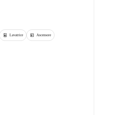
local_laundry_service
elevator
Lavatrice
Ascensore