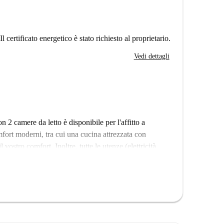
Il certificato energetico è stato richiesto al proprietario.
Vedi dettagli
 camere da letto è disponibile per l'affitto a
ort moderni, tra cui una cucina attrezzata con
 vostro comfort. Inoltre, tutte le utenze (elettricità,
n'esperienza senza pensieri.
di interesse nelle vicinanze. L'immobile si trova a
nomati ristoranti. Tra i punti di interesse nelle
di Guide Old Street, oltre ad altre attrazioni degne
rt of Rivington Street.