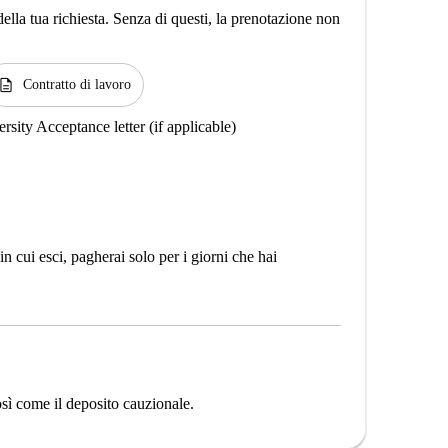
lla tua richiesta. Senza di questi, la prenotazione non
escription
Contratto di lavoro
rsity Acceptance letter (if applicable)
n cui esci, pagherai solo per i giorni che hai
così come il deposito cauzionale.