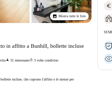
euro
Mostra tutte le foto
SEM
 in affitto a Bunhill, bollette incluse
person
ios_share
erito
31
interessato
3
volte condiviso
ollette incluse, che coprono l'affitto e le utenze per