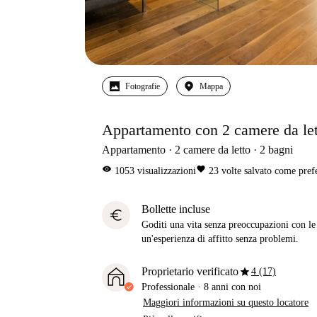
Fotografie
Mappa
Appartamento con 2 camere da letto
Appartamento
2
camere da letto
2
bagni
visibility
favorite
1053
visualizzazioni
23
volte salvato come pref
Bollette incluse
euro
Goditi una vita senza preoccupazioni con le b
un'esperienza di affitto senza problemi.
star
Proprietario verificato
4 (17)
Professionale
·
8 anni
con noi
Maggiori informazioni su questo locatore