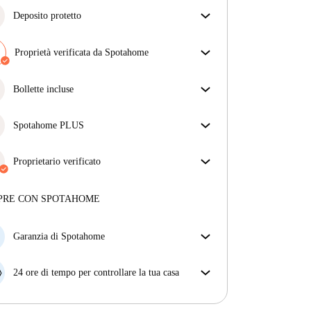
Deposito protetto
Siamo qui per aiutarti! Se il tuo proprietario non ti
restituisce il deposito, lo faremo noi.
Proprietà verificata da Spotahome
Più informazioni
Il nostro team ha verificato la casa per assicurarsi che
ottieni esattamente ciò che vedi nell'annuncio.
Bollette incluse
Più sulla verifica
Goditi una vita senza preoccupazioni con le bollette
incluse, che coprono l'affitto e le utenze per
Spotahome PLUS
un'esperienza di affitto senza problemi.
Offre l'esperienza più sicura per i nostri inquilini
fornendo accesso agli standard di sicurezza più
Proprietario verificato
elevati e un supporto aggiuntivo durante la
Professionale
·
6 mesi
con noi
locazione.
Vedi di più
Maggiori informazioni su questo locatore
PRE CON SPOTAHOME
Più sulla verifica
Garanzia di Spotahome
Se il proprietario di casa cancella la tua prenotazione
con breve preavviso, noi A) ti pagheremo un hotel e
24 ore di tempo per controllare la tua casa
ti aiuteremo a trovare un'altra nuova sistemazione, o
Se l'appartamento non è come te lo aspettavi
B) ti rimborseremo totalmente
dall'annuncio, faccelo sapere entro le prime 24 ore