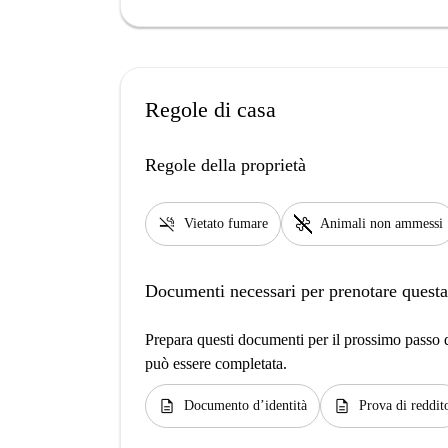
Regole di casa
Regole della proprietà
smoke_free
pet_supplies
Vietato fumare
Animali non ammessi
Documenti necessari per prenotare questa
Prepara questi documenti per il prossimo passo de
può essere completata.
description
description
Documento d’identità
Prova di reddit