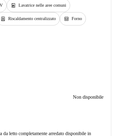
local_laundry_service
V
Lavatrice nelle aree comuni
water_heater
oven_gen
Riscaldamento centralizzato
Forno
Non disponibile
 da letto completamente arredato disponibile in