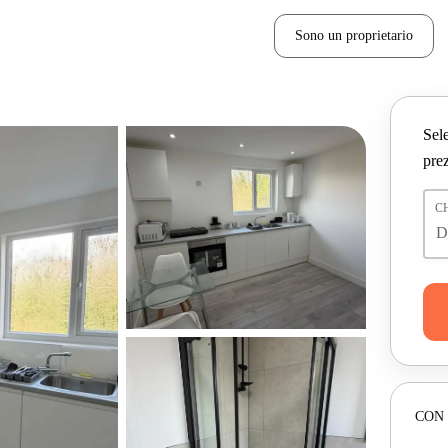
Sono un proprietario
Sele
prez
C
CON