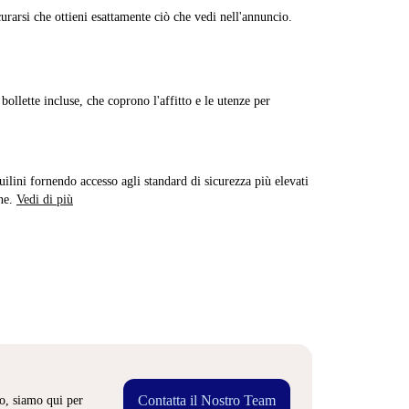
curarsi che ottieni esattamente ciò che vedi nell'annuncio.
ollette incluse, che coprono l'affitto e le utenze per
quilini fornendo accesso agli standard di sicurezza più elevati
ne.
Vedi di più
Contatta il Nostro Team
o, siamo qui per