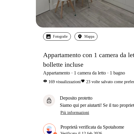
Fotografie
Mappa
Appartamento con 1 camera da lett
bollette incluse
Appartamento
1
camera da letto
1
bagno
visibility
favorite
169
visualizzazioni
23
volte salvato come prefer
Deposito protetto
lock
Siamo qui per aiutarti! Se il tuo propriet
Più informazioni
Proprietà verificata da Spotahome
Verificato il
12 feb 2026