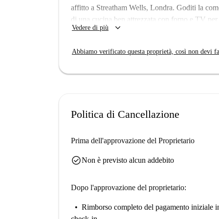
affitto a Streatham Wells, Londra. Goditi la como
di una cucina ben attrezzata con forno e TV per i
keyboard_arrow_down
Vedere di più
sono inclusi nel prezzo di affitto, rendendo la 
stato verificato personalmente da Spotahome, a ga
Abbiamo verificato questa proprietà, così non devi fa
Streatham Wells è un quartiere vivace che offre a
ristorante francese Le Tour de France, perfetto 
culinaria. Fai di questo delizioso appartamento
Politica di Cancellazione
Prima dell'approvazione del Proprietario
check_circle
Non è previsto alcun addebito
Dopo l'approvazione del proprietario:
Rimborso completo del pagamento iniziale
i
check-in