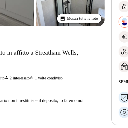
lock
Mostra tutte le foto
euro
o in affitto a Streatham Wells,
person
ios_share
ito
2
interessato
1
volte condiviso
SEM
ario non ti restituisce il deposito, lo faremo noi.