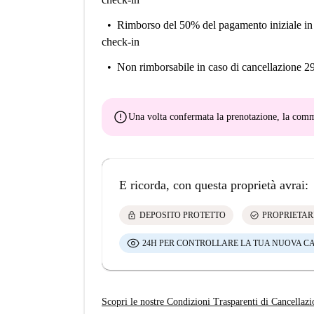
Rimborso del 50% del pagamento iniziale
in
check-in
Non rimborsabile
in caso di cancellazione 2
error
Una volta confermata la prenotazione, la co
E ricorda, con questa proprietà avrai:
lock
check_circle
DEPOSITO PROTETTO
PROPRIETAR
24H PER CONTROLLARE LA TUA NUOVA C
Scopri le nostre Condizioni Trasparenti di Cancellazi