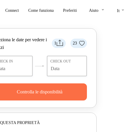
keyboard_arrow_down
keyboard_arrow_down
Connect
Come funziona
Preferiti
Aiuto
It
ziona le date per vedere i
1
23
zi
HECK IN
CHECK OUT
Controlla le disponibilità
 QUESTA PROPRIETÀ