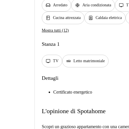
chair
ac_unit
tv
Arredato
Aria condizionata
T
kitchen
water_heater
Cucina attrezzata
Caldaia elettrica
Mostra tutti (12)
Stanza 1
tv
airline_seat_flat
TV
Letto matrimoniale
Dettagli
Certificato energetico
L'opinione di Spotahome
Scopri un grazioso appartamento con una camera