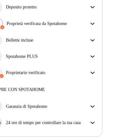
Deposito protetto
Siamo qui per aiutarti! Se il tuo proprietario non ti
restituisce il deposito, lo faremo noi.
Proprietà verificata da Spotahome
Più informazioni
Il nostro team ha verificato la casa per assicurarsi che
ottieni esattamente ciò che vedi nell'annuncio.
Bollette incluse
Più sulla verifica
Goditi una vita senza preoccupazioni con le bollette
incluse, che coprono l'affitto e le utenze per
Spotahome PLUS
un'esperienza di affitto senza problemi.
Offre l'esperienza più sicura per i nostri inquilini
fornendo accesso agli standard di sicurezza più
Proprietario verificato
elevati e un supporto aggiuntivo durante la
Professionale
·
1 anni
con noi
locazione.
Vedi di più
Maggiori informazioni su questo locatore
PRE CON SPOTAHOME
Più sulla verifica
Garanzia di Spotahome
Se il proprietario di casa cancella la tua prenotazione
con breve preavviso, noi A) ti pagheremo un hotel e
24 ore di tempo per controllare la tua casa
ti aiuteremo a trovare un'altra nuova sistemazione, o
Se l'appartamento non è come te lo aspettavi
B) ti rimborseremo totalmente
dall'annuncio, faccelo sapere entro le prime 24 ore