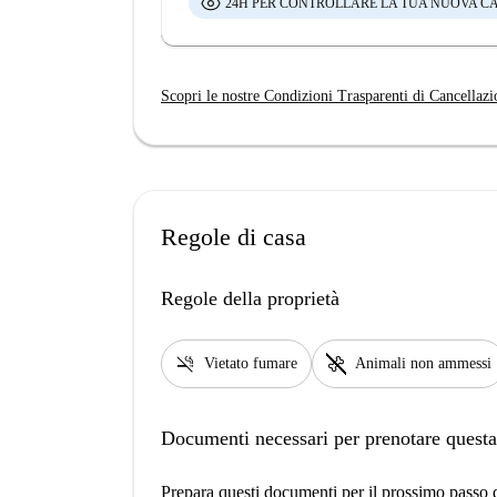
24H PER CONTROLLARE LA TUA NUOVA C
Scopri le nostre Condizioni Trasparenti di Cancellazi
Regole di casa
Regole della proprietà
smoke_free
pet_supplies
Vietato fumare
Animali non ammessi
Documenti necessari per prenotare questa
Prepara questi documenti per il prossimo passo de