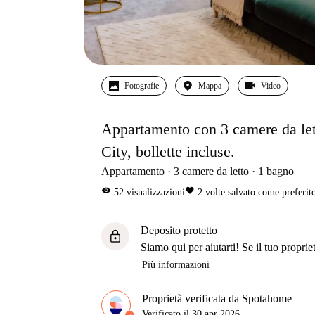
Fotografie
Mappa
Video
Appartamento con 3 camere da let
City, bollette incluse.
Appartamento
3
camere da letto
1
bagno
visibility
favorite
52
visualizzazioni
2
volte salvato come preferit
Deposito protetto
lock
Siamo qui per aiutarti! Se il tuo propriet
Più informazioni
Proprietà verificata da Spotahome
Verificato il
30 apr 2026