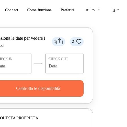
keyboard_arrow_down
keyboard_arrow_down
Connect
Come funziona
Preferiti
Aiuto
It
ziona le date per vedere i
1
2
zi
HECK IN
CHECK OUT
Controlla le disponibilità
 QUESTA PROPRIETÀ