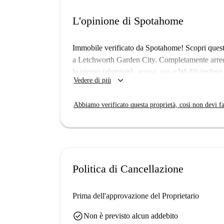
L'opinione di Spotahome
Immobile verificato da Spotahome! Scopri quest
a Letchworth Garden City. Completamente arredat
le utenze (elettricità, acqua, gas e Wi-Fi) inclus
keyboard_arrow_down
Vedere di più
Include anche un balcone o una terrazza, perfetti 
dintorni.
Abbiamo verificato questa proprietà, così non devi fa
L'immobile si trova nel cuore di Letchworth Gard
ristoranti come Shapla White e Ming Wah, superm
di interesse che catturano la variegata essenza de
vita confortevole in una posizione vivace.
Politica di Cancellazione
Prima dell'approvazione del Proprietario
check_circle
Non è previsto alcun addebito