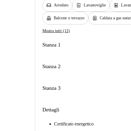
chair
dishwasher_gen
local_laundry_service
Arredato
Lavastoviglie
Lavat
balcony
water_heater
Balcone o terrazzo
Caldaia a gas natur
Mostra tutti (12)
Stanza 1
Stanza 2
Stanza 3
Dettagli
Certificato energetico