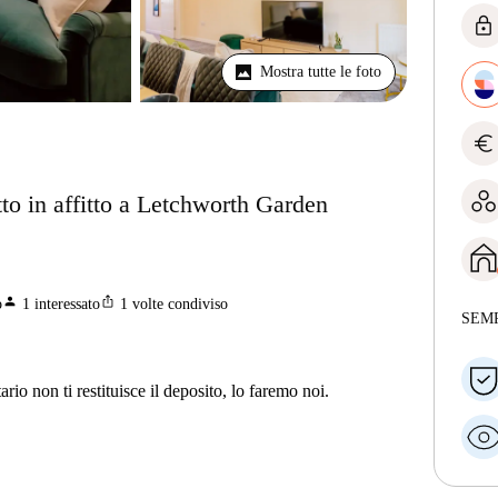
lock
Mostra tutte le foto
euro
to in affitto a Letchworth Garden
person
ios_share
o
1
interessato
1
volte condiviso
SEM
ario non ti restituisce il deposito, lo faremo noi.