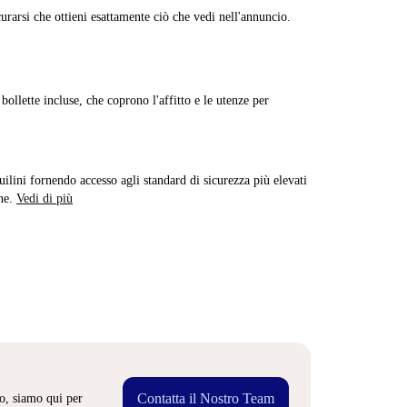
curarsi che ottieni esattamente ciò che vedi nell'annuncio.
ollette incluse, che coprono l'affitto e le utenze per
quilini fornendo accesso agli standard di sicurezza più elevati
ne.
Vedi di più
Contatta il Nostro Team
o, siamo qui per