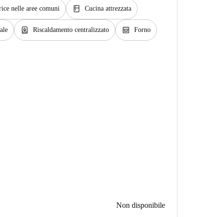
kitchen
rice nelle aree comuni
Cucina attrezzata
water_heater
oven_gen
ale
Riscaldamento centralizzato
Forno
Non disponibile