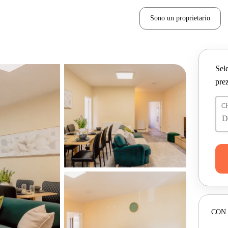
Sono un proprietario
Sele
prez
C
CON