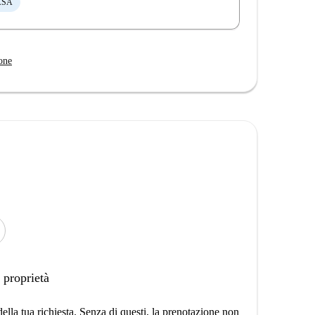
ASA
one
 proprietà
lla tua richiesta. Senza di questi, la prenotazione non