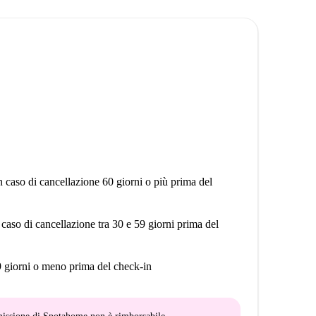
le di vita dinamico. Tra i punti di interesse nelle
gton Tunnel e il pittoresco Regent's Canal, perfetti per
errace e Kauai si trovano nelle vicinanze, offrendo
ituti scolastici come il Centre for Applied Sciences sono
to la scelta ideale per gli studenti.
n caso di cancellazione 60 giorni o più prima del
 caso di cancellazione tra 30 e 59 giorni prima del
9 giorni o meno prima del check-in