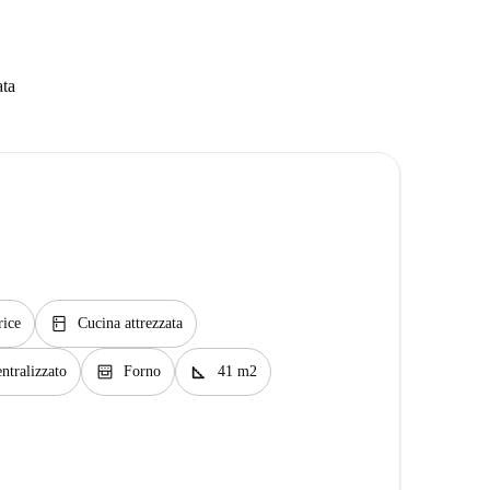
ata
kitchen
rice
Cucina attrezzata
oven_gen
square_foot
ntralizzato
Forno
41 m2