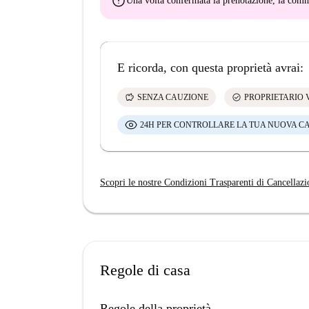
error
Una volta confermata la prenotazione, la co
E ricorda, con questa proprietà avrai:
savings
check_circle
SENZA CAUZIONE
PROPRIETARIO 
24H PER CONTROLLARE LA TUA NUOVA C
Scopri le nostre Condizioni Trasparenti di Cancellazi
Regole di casa
Regole della proprietà