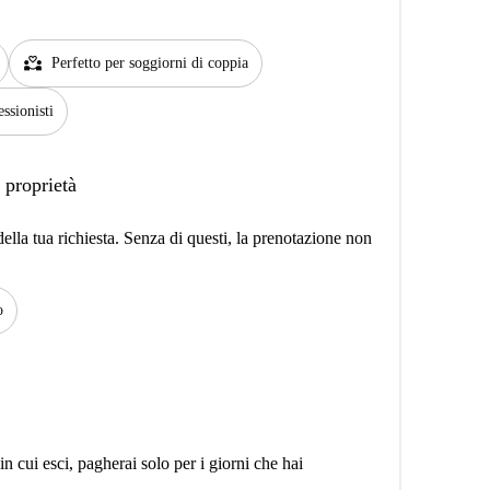
partner_heart
Perfetto per soggiorni di coppia
essionisti
 proprietà
lla tua richiesta. Senza di questi, la prenotazione non
o
n cui esci, pagherai solo per i giorni che hai