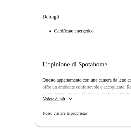
Dettagli
Certificato energetico
L'opinione di Spotahome
Questo appartamento con una camera da letto com
offre un ambiente confortevole e accogliente. Re
centralizzato, questo alloggio è ideale per singl
keyboard_arrow_down
Vedere di più
moderni, tra cui lavatrice, asciugatrice, forno e 
quotidiana. Tutte le utenze (elettricità, acqua, g
Posso visitare la proprietà?
un'esperienza di affitto senza pensieri. È vietat
ambiente pulito e privo di allergeni. L'appartam
professionisti.