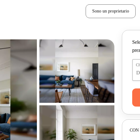
Sono un proprietario
Sele
prez
C
CON