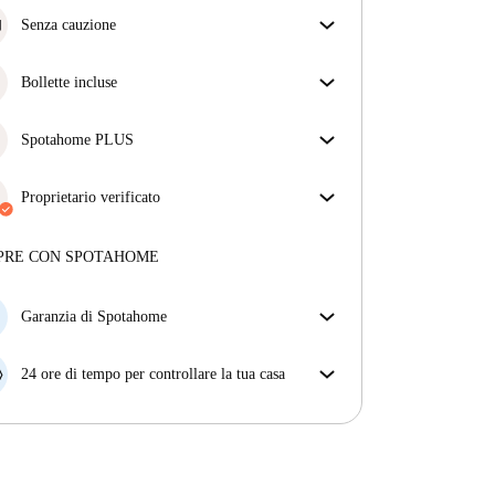
Senza cauzione
Semplifica il tuo budget con la nostra opzione di
trasloco senza deposito.
Bollette incluse
Goditi una vita senza preoccupazioni con le bollette
incluse, che coprono l'affitto e le utenze per
Spotahome PLUS
un'esperienza di affitto senza problemi.
Offre l'esperienza più sicura per i nostri inquilini
fornendo accesso agli standard di sicurezza più
Proprietario verificato
elevati e un supporto aggiuntivo durante la
Professionale
·
6 anni
con noi
locazione.
Vedi di più
Maggiori informazioni su questo locatore
PRE CON SPOTAHOME
Più sulla verifica
Garanzia di Spotahome
Se il proprietario di casa cancella la tua prenotazione
con breve preavviso, noi A) ti pagheremo un hotel e
24 ore di tempo per controllare la tua casa
ti aiuteremo a trovare un'altra nuova sistemazione, o
Se l'appartamento non è come te lo aspettavi
B) ti rimborseremo totalmente
dall'annuncio, faccelo sapere entro le prime 24 ore
dall'entrata e ci impegneremo per trovare una
soluzione.