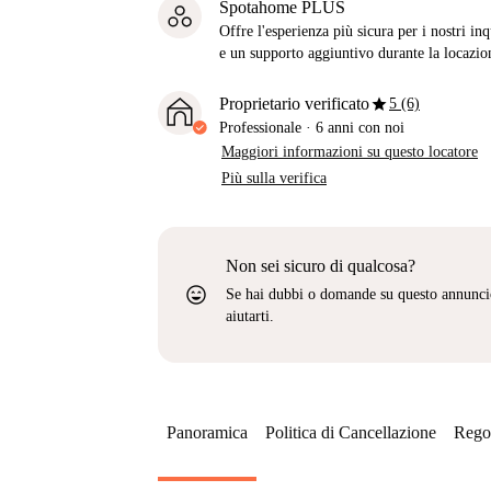
Spotahome PLUS
Offre l'esperienza più sicura per i nostri in
e un supporto aggiuntivo durante la locazio
star
Proprietario verificato
5 (6)
Professionale
·
6 anni
con noi
Maggiori informazioni su questo locatore
Più sulla verifica
Non sei sicuro di qualcosa?
sentiment_very_satisfied
Se hai dubbi o domande su questo annunci
aiutarti.
Panoramica
Politica di Cancellazione
Regol