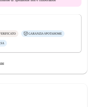
mmissione di Spotahome
non è rimborsabile
VERIFICATO
GARANZIA SPOTAHOME
ASA
one