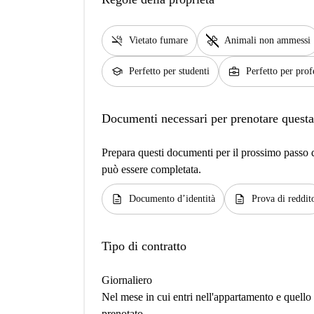
smoke_free
pet_supplies
Vietato fumare
Animali non ammessi
school
business_center
Perfetto per studenti
Perfetto per prof
Documenti necessari per prenotare questa
Prepara questi documenti per il prossimo passo de
può essere completata.
description
description
Documento d’identità
Prova di reddit
Tipo di contratto
Giornaliero
Nel mese in cui entri nell'appartamento e quello i
prenotato.