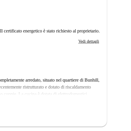
Il certificato energetico è stato richiesto al proprietario.
Vedi dettagli
pletamente arredato, situato nel quartiere di Bunhill,
centemente ristrutturato e dotato di riscaldamento
e o coppie. La cucina è dotata di elettrodomestici
lavastoviglie, per una maggiore praticità nella vita
as e Wi-Fi) sono incluse, garantendo agli inquilini
o fumare e portare animali domestici, garantendo un
ento accoglie studenti, partecipanti Erasmus e