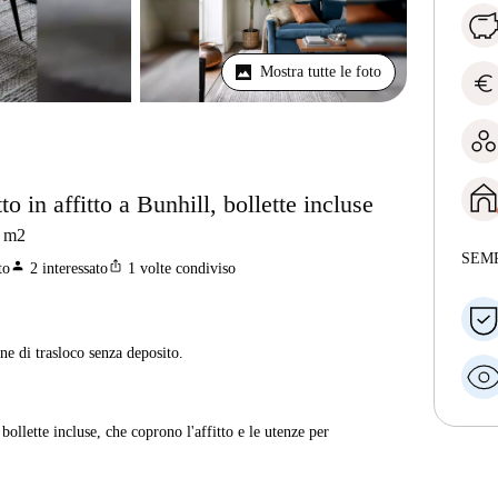
Mostra tutte le foto
euro
 in affitto a Bunhill, bollette incluse
m2
SEM
person
ios_share
to
2
interessato
1
volte condiviso
ne di trasloco senza deposito.
ollette incluse, che coprono l'affitto e le utenze per