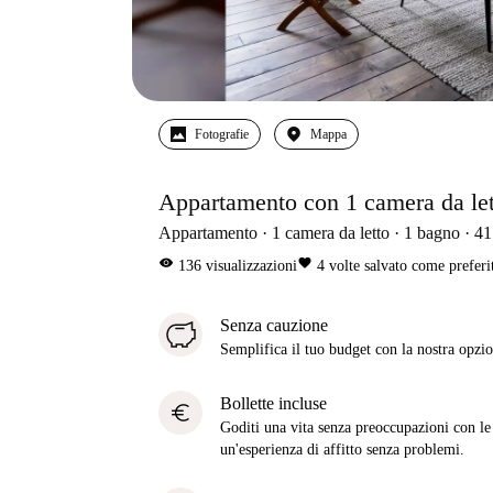
Fotografie
Mappa
Appartamento con 1 camera da letto
Appartamento
1
camera da letto
1
bagno
41
visibility
favorite
136
visualizzazioni
4
volte salvato come preferi
Senza cauzione
Semplifica il tuo budget con la nostra opzio
Bollette incluse
euro
Goditi una vita senza preoccupazioni con le b
un'esperienza di affitto senza problemi.