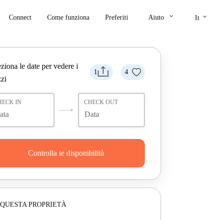
keyboard_arrow_down
keyboard_arrow_down
Connect
Come funziona
Preferiti
Aiuto
It
ziona le date per vedere i
1
4
zi
HECK IN
CHECK OUT
Controlla le disponibilità
 QUESTA PROPRIETÀ