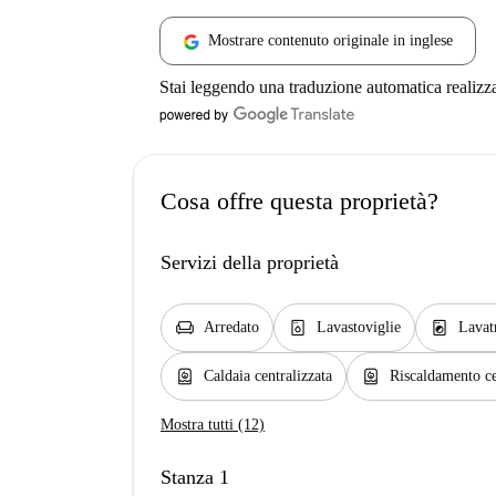
Mostrare contenuto originale in inglese
Stai leggendo una traduzione automatica realizz
Cosa offre questa proprietà?
Servizi della proprietà
chair
dishwasher_gen
local_laundry_service
Arredato
Lavastoviglie
Lavat
water_heater
water_heater
Caldaia centralizzata
Riscaldamento ce
Mostra tutti (12)
Stanza 1