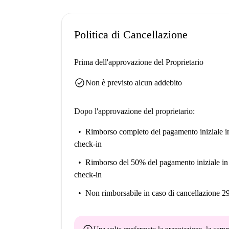
Bunhill offre una posizione eccellente per uno sti
vicinanze figurano l'iconico Angel Clock, l'Islin
Politica di Cancellazione
il tempo libero. Anche ristoranti come Duncan T
opportunità per gustare ottimi piatti. Inoltre, ist
Prima dell'approvazione del Proprietario
raggiungibili a piedi, rendendo questo appartamen
check_circle
Non è previsto alcun addebito
Dopo l'approvazione del proprietario:
Rimborso completo del pagamento iniziale
i
check-in
Rimborso del 50% del pagamento iniziale
in
check-in
Non rimborsabile
in caso di cancellazione 2