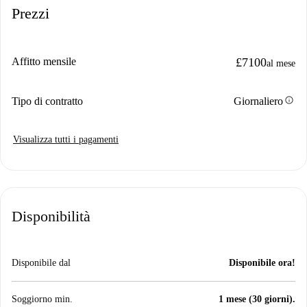
Prezzi
Affitto mensile
£7100
al mese
info
Tipo di contratto
Giornaliero
Visualizza tutti i pagamenti
Disponibilità
Disponibile dal
Disponibile ora!
Soggiorno min.
1 mese (30 giorni).