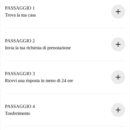
PASSAGGIO 1
Trova la tua casa
Processo di prenotazione 100% online.
Case e Proprietari verificati.
Hai tutte le informazioni necessarie in anticipo.
PASSAGGIO 2
Invia la tua richiesta di prenotazione
Invia dettagli base del tuo profilo e metodo di pagamento.
Ricorda che non ti addebiteremo nulla finché il proprietario
non accetta.
PASSAGGIO 3
Ricevi una risposta in meno di 24 ore
Il proprietario ha fino a 24 ore per confermare.
Se accettata, ti addebiteremo il pagamento e ti metteremo in
contatto con il proprietario.
PASSAGGIO 4
Se rifiutata: non ti addebiteremo nulla e ti proporremo
Trasferimento
alternative.
Concorda con il proprietario i dettagli del tuo arrivo, ritiro
Documenti richiesti se la proprietà è “
Spotahome plus
”.