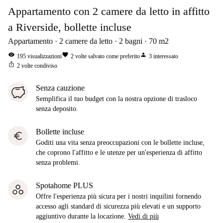
Appartamento con 2 camere da letto in affitto
a Riverside, bollette incluse
Appartamento
2
camere da letto
2
bagni
70
m2
visibility
favorite
person
195
visualizzazioni
2
volte salvato come preferito
3
interessato
ios_share
2
volte condiviso
Senza cauzione
Semplifica il tuo budget con la nostra opzione di trasloco
senza deposito.
Bollette incluse
euro
Goditi una vita senza preoccupazioni con le bollette incluse,
che coprono l'affitto e le utenze per un'esperienza di affitto
senza problemi.
Spotahome PLUS
Offre l'esperienza più sicura per i nostri inquilini fornendo
accesso agli standard di sicurezza più elevati e un supporto
aggiuntivo durante la locazione.
Vedi di più