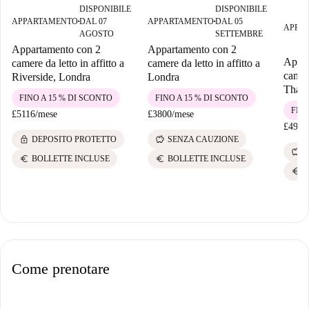
DISPONIBILE
DISPONIBILE
APPARTAMENTO
DAL 07
APPARTAMENTO
DAL 05
■
■
APPA
AGOSTO
SETTEMBRE
Appartamento con 2
Appartamento con 2
Appar
camere da letto in affitto a
camere da letto in affitto a
camere
Riverside, Londra
Londra
Thame
FINO A 15 % DI SCONTO
FINO A 15 % DI SCONTO
FINO
£5116
/
mese
£3800
/
mese
£4900
lock
savings
DEPOSITO PROTETTO
SENZA CAUZIONE
savings
S
euro
euro
BOLLETTE INCLUSE
BOLLETTE INCLUSE
euro
B
Come prenotare