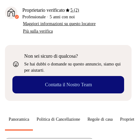
star
Proprietario verificato
5 (2)
Professionale
·
5 anni
con noi
Maggiori informazioni su questo locatore
Più sulla verifica
Non sei sicuro di qualcosa?
sentiment_very_satisfied
Se hai dubbi o domande su questo annuncio, siamo qui
per aiutarti.
Contatta il Nostro Team
Panoramica
Politica di Cancellazione
Regole di casa
Proprietar