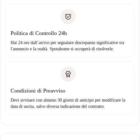
delle chiavi, ecc.
Documento d'identità o Passaporto
Spotahome trasferirà il primo pagamento al proprietario
Prova di solvibilità
solo se non segnali problemi.
Domiciliazione del pagamento
Politica di Controllo 24h
Hai 24 ore dall’arrivo per segnalare discrepanze significative tra
l'annuncio e la realtà. Spotahome si occuperà di risolverle.
Condizioni di Preavviso
Devi avvisare con almeno 30 giorni di anticipo per modificare la
data di uscita, salvo diversa indicazione del contratto.