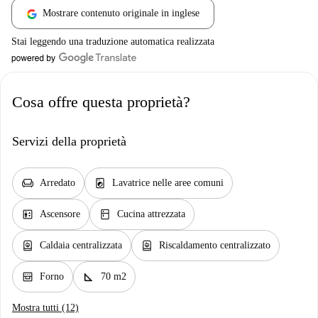
Mostrare contenuto originale in inglese
Stai leggendo una traduzione automatica realizzata
Cosa offre questa proprietà?
Servizi della proprietà
chair
local_laundry_service
Arredato
Lavatrice nelle aree comuni
elevator
kitchen
Ascensore
Cucina attrezzata
water_heater
water_heater
Caldaia centralizzata
Riscaldamento centralizzato
oven_gen
square_foot
Forno
70 m2
Mostra tutti (12)