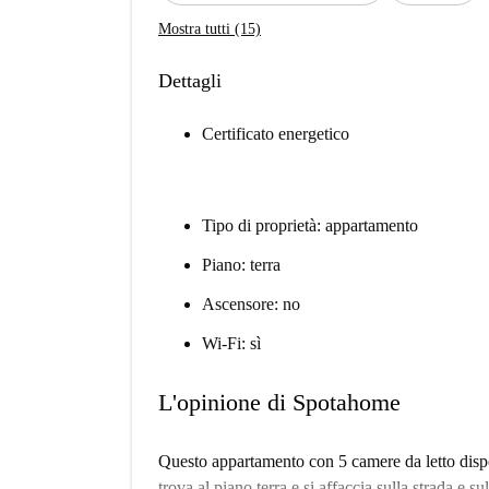
Mostra tutti (15)
Dettagli
Certificato energetico
Tipo di proprietà: appartamento
Piano: terra
Ascensore: no
Wi-Fi: sì
L'opinione di Spotahome
Questo appartamento con 5 camere da letto dispon
trova al piano terra e si affaccia sulla strada e su