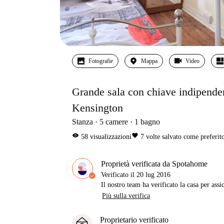
Fotografie
Mappa
Video
Grande sala con chiave indipende
Kensington
Stanza
5
camere
1
bagno
visibility
favorite
58
visualizzazioni
7
volte salvato come preferit
Proprietà verificata da Spotahome
Verificato il
20 lug 2016
Il nostro team ha verificato la casa per assi
Più sulla verifica
Proprietario verificato