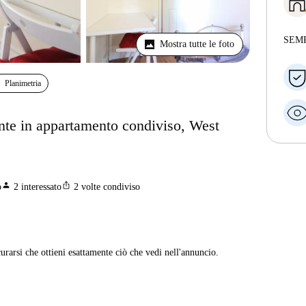
SEM
Mostra tutte le foto
Planimetria
nte in appartamento condiviso, West
person
ios_share
o
2
interessato
2
volte condiviso
curarsi che ottieni esattamente ciò che vedi nell'annuncio.