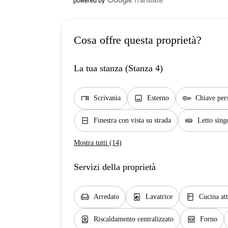
Cosa offre questa proprietà?
La tua stanza (Stanza 4)
desk
image
key
Scrivania
Esterno
Chiave per
window_closed
airline_seat_flat
Finestra con vista su strada
Letto sing
Mostra tutti (14)
Servizi della proprietà
chair
local_laundry_service
kitchen
Arredato
Lavatrice
Cucina att
water_heater
oven_gen
Riscaldamento centralizzato
Forno