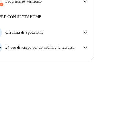
ottieni esattamente ciò che vedi nell'annuncio.
Proprietario verificato
Più sulla verifica
Professionale
·
10 anni
con noi
Maggiori informazioni su questo locatore
PRE CON SPOTAHOME
Più sulla verifica
Garanzia di Spotahome
Se il proprietario di casa cancella la tua prenotazione
con breve preavviso, noi A) ti pagheremo un hotel e
24 ore di tempo per controllare la tua casa
ti aiuteremo a trovare un'altra nuova sistemazione, o
Se l'appartamento non è come te lo aspettavi
B) ti rimborseremo totalmente
dall'annuncio, faccelo sapere entro le prime 24 ore
dall'entrata e ci impegneremo per trovare una
soluzione.