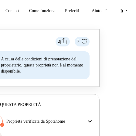
keyboard_arrow_down
keyboard_arrow_down
Connect
Come funziona
Preferiti
Aiuto
It
2
7
A causa delle condizioni di prenotazione del
proprietario, questa proprietà non è al momento
disponibile.
 QUESTA PROPRIETÀ
Proprietà verificata da Spotahome
Il nostro team ha verificato la casa per assicurarsi che