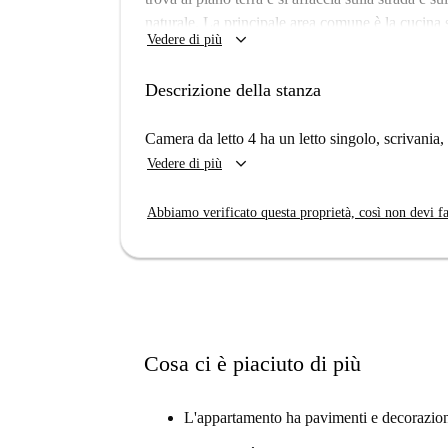
naturale. La principale area comune è la cucina
keyboard_arrow_down
Vedere di più
splendidi controsoffitti in legno. Il bagno è div
per un appartamento condiviso.
Descrizione della stanza
L'appartamento si trova vicino alla stazione d
Fulham. L'appartamento ha diverse linee di aut
Camera da letto 4 ha un letto singolo, scrivania,
la stazione della metropolitana in 5 minuti. Se ti
keyboard_arrow_down
Vedere di più
nelle vicinanze.
Abbiamo verificato questa proprietà, così non devi fa
Cosa ci è piaciuto di più
L'appartamento ha pavimenti e decorazion