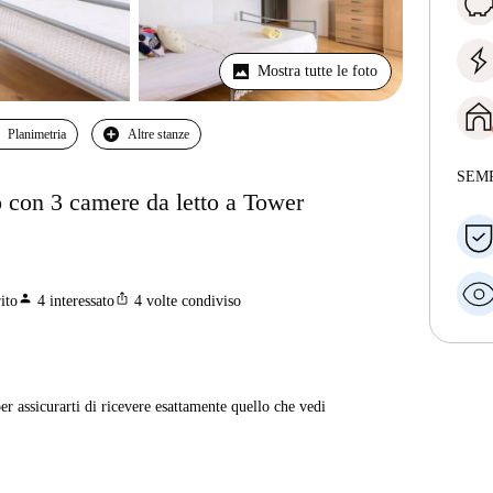
Mostra tutte le foto
Planimetria
Altre stanze
SEM
 con 3 camere da letto a Tower
person
ios_share
ito
4
interessato
4
volte condiviso
er assicurarti di ricevere esattamente quello che vedi