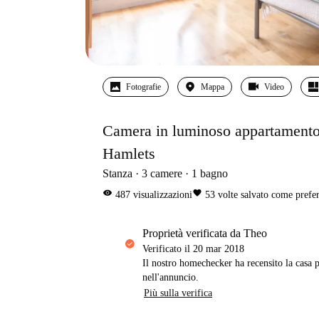
Fotografie
Mappa
Video
Camera in luminoso appartamento
Hamlets
Stanza
3
camere
1
bagno
visibility
favorite
487
visualizzazioni
53
volte salvato come prefer
proprietà verificata da Theo
Verificato il
20 mar 2018
Il nostro homechecker ha recensito la casa p
nell'annuncio.
Più sulla verifica