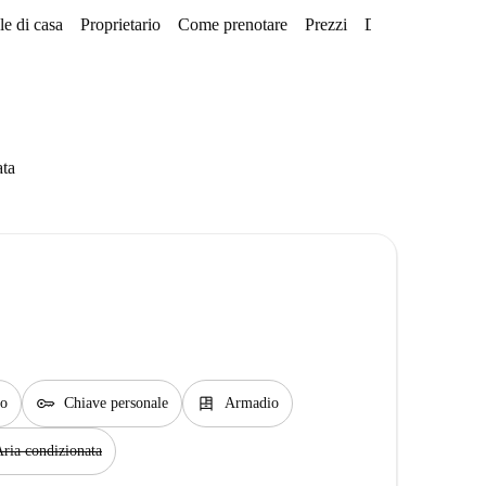
e di casa
Proprietario
Come prenotare
Prezzi
Disponibilità
Qu
ata
key
dresser
io
Chiave personale
Armadio
ria condizionata