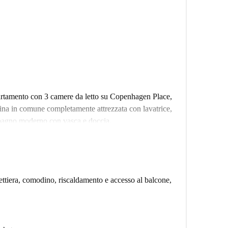
partamento con 3 camere da letto su Copenhagen Place,
ina in comune completamente attrezzata con lavatrice,
bagno moderno con vasca e doccia.
ttura è a meno di mezz'ora di autobus dal cuore di
ia fresca e un po' di esercizio, controlla Mile End
questa struttura che ospita una vasta gamma di attività
ntro ricreativo della comunità. Con il supermercato
ettiera, comodino, riscaldamento e accesso al balcone,
ristoranti e negozi a soli 5 minuti di distanza, questa
tano dai rumori della città.