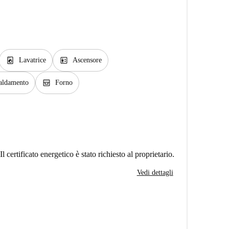
local_laundry_service
elevator
Lavatrice
Ascensore
oven_gen
caldamento
Forno
Il certificato energetico è stato richiesto al proprietario.
Vedi dettagli