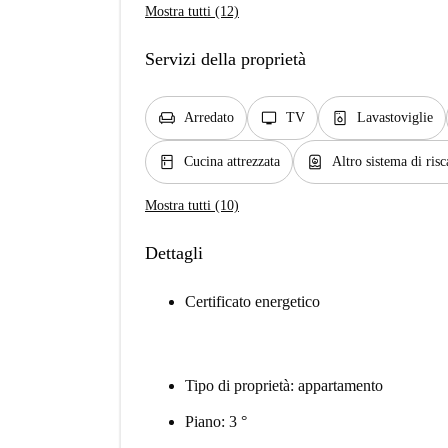
Mostra tutti (12)
Servizi della proprietà
chair
tv
dishwasher_gen
Arredato
TV
Lavastoviglie
kitchen
water_heater
Cucina attrezzata
Altro sistema di ris
Mostra tutti (10)
Dettagli
Certificato energetico
Tipo di proprietà: appartamento
Piano: 3 °