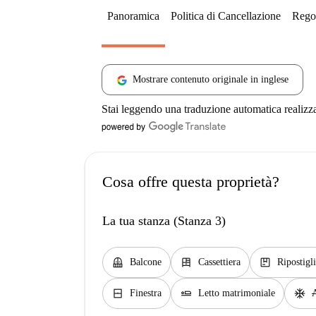
Panoramica
Politica di Cancellazione
Regol
Mostrare contenuto originale in inglese
Stai leggendo una traduzione automatica realizz
Cosa offre questa proprietà?
La tua stanza (Stanza 3)
balcony
dresser
package
Balcone
Cassettiera
Ripostigl
window_closed
airline_seat_flat
ac_unit
Finestra
Letto matrimoniale
A