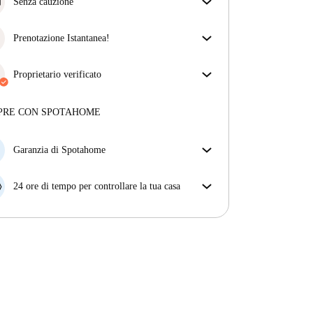
assicurarti di ricevere esattamente quello che vedi
Senza cauzione
nell'annuncio.
Semplifica il tuo budget con la nostra opzione di
Più sulla verifica
trasloco senza deposito.
Prenotazione Istantanea!
Abbiamo ottime notizie, la tua richiesta di
prenotazione verrà accettata immediatamente se
Proprietario verificato
rispetta
le condizioni di prenotazione istantanea.
Professionale
·
10 anni
con noi
Maggiori informazioni su questo locatore
PRE CON SPOTAHOME
Più sulla verifica
Garanzia di Spotahome
Se il proprietario di casa cancella la tua prenotazione
con breve preavviso, noi A) ti pagheremo un hotel e
24 ore di tempo per controllare la tua casa
ti aiuteremo a trovare un'altra nuova sistemazione, o
Se l'appartamento non è come te lo aspettavi
B) ti rimborseremo totalmente
dall'annuncio, faccelo sapere entro le prime 24 ore
dall'entrata e ci impegneremo per trovare una
soluzione.