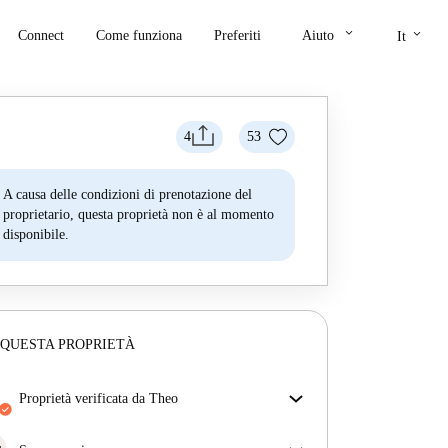
keyboard_arrow_down
keyboard_arrow_down
Connect
Come funziona
Preferiti
Aiuto
It
4
53
A causa delle condizioni di prenotazione del
proprietario, questa proprietà non è al momento
disponibile.
 QUESTA PROPRIETÀ
proprietà verificata da Theo
Il nostro homechecker ha recensito la casa per