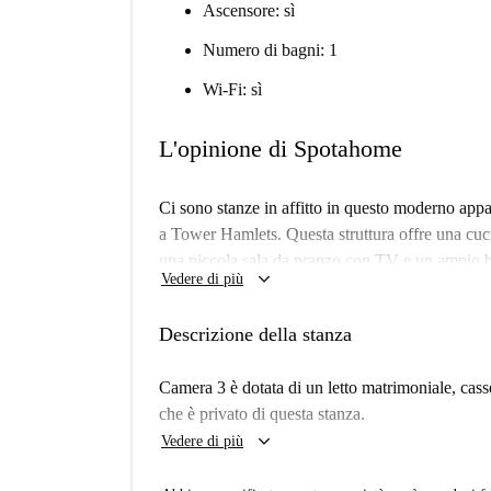
Ascensore: sì
Numero di bagni: 1
Wi-Fi: sì
L'opinione di Spotahome
Ci sono stanze in affitto in questo moderno ap
a Tower Hamlets. Questa struttura offre una cuc
una piccola sala da pranzo con TV e un ampio 
keyboard_arrow_down
Vedere di più
Situato nella zona di Tower Hamlets, questa stru
Londra. Se stai cercando di prendere un po 'di ar
Descrizione della stanza
Park, un enorme parco a soli 5 minuti a piedi da 
come lo skateboard e il go-kart, nonché come ce
Camera 3 è dotata di un letto matrimoniale, cass
più vicino a soli 3 minuti a piedi e una gamma di 
che è privato di questa stanza.
struttura si trova in una posizione fantastica, lon
keyboard_arrow_down
Vedere di più