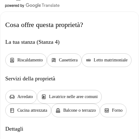
Cosa offre questa proprietà?
La tua stanza (Stanza 4)
water_heater
dresser
airline_seat_flat
Riscaldamento
Cassettiera
Letto matrimoniale
Servizi della proprietà
chair
local_laundry_service
Arredato
Lavatrice nelle aree comuni
kitchen
balcony
oven_gen
Cucina attrezzata
Balcone o terrazzo
Forno
Dettagli