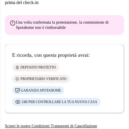
prima del check-in
error
Una volta confermata la prenotazione, la commissione di
Spotahome
non è rimborsabile
E ricorda, con questa proprietà avrai:
lock
DEPOSITO PROTETTO
check_circle
PROPRIETARIO VERIFICATO
GARANZIA SPOTAHOME
24H PER CONTROLLARE LA TUA NUOVA CASA
Scopri le nostre Condizioni Trasparenti di Cancellazione