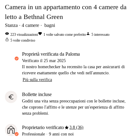
Camera in un appartamento con 4 camere da
letto a Bethnal Green
Stanza
4
camere
bagni
visibility
favorite
person
223
visualizzazioni
1
volte salvato come preferito
5
interessato
ios_share
5
volte condiviso
proprietà verificata da Paloma
Verificato il
25 mar 2025
Il nostro homechecker ha recensito la casa per assicurarti di
ricevere esattamente quello che vedi nell'annuncio.
Più sulla verifica
Bollette incluse
euro
Goditi una vita senza preoccupazioni con le bollette incluse,
che coprono l'affitto e le utenze per un'esperienza di affitto
senza problemi.
star
Proprietario verificato
3.8 (36)
Professionale
·
9 anni
con noi