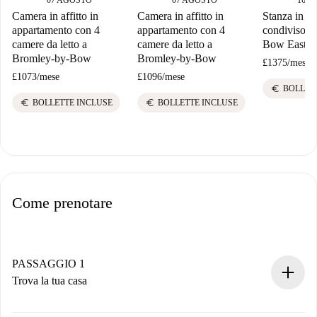
Camera in affitto in
Camera in affitto in
Stanza in a
appartamento con 4
appartamento con 4
condiviso in 
camere da letto a
camere da letto a
Bow East, 
Bromley-by-Bow
Bromley-by-Bow
£1375
/
mese
£1073
/
mese
£1096
/
mese
euro
BOLLET
euro
euro
BOLLETTE INCLUSE
BOLLETTE INCLUSE
Come prenotare
PASSAGGIO 1
Trova la tua casa
Processo di prenotazione 100% online.