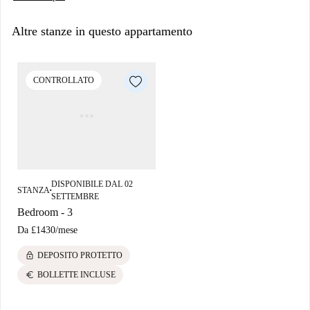
alla stazione della metropolitana di Bethnal Green ea pochi passi da
Victoria Park.
Altre stanze in questo appartamento
Importante: non abbiamo ancora visitato questo luogo ... Inviamo
Homechecker a visitare ogni appartamento su Spotahome, quindi torna
presto per un tour guidato più foto a 360 ° e HD.
CONTROLLATO
DISPONIBILE DAL 02
STANZA
■
SETTEMBRE
Bedroom - 3
Da
£1430
/
mese
lock
DEPOSITO PROTETTO
euro
BOLLETTE INCLUSE