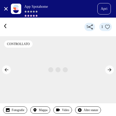
App Spotahome
Apri
5
1
CONTROLLATO
Fotografie
Mappa
Video
Altre stanze