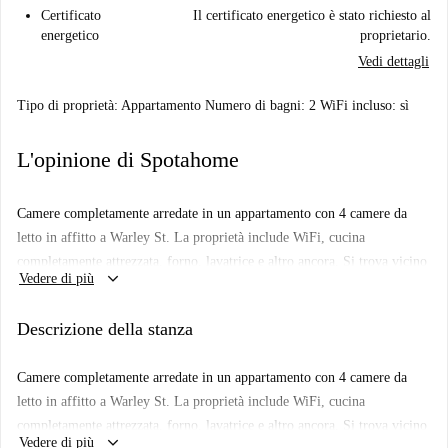
Certificato
Il certificato energetico è stato richiesto al
energetico
proprietario.
Vedi dettagli
Tipo di proprietà: Appartamento Numero di bagni: 2 WiFi incluso: sì
L'opinione di Spotahome
Camere completamente arredate in un appartamento con 4 camere da
letto in affitto a Warley St. La proprietà include WiFi, cucina
completamente attrezzata, forno, lavatrice e altro ancora. Si trova vicino
keyboard_arrow_down
Vedere di più
alla stazione della metropolitana di Bethnal Green ea pochi passi da
Victoria Park.
Descrizione della stanza
Importante: non abbiamo ancora visitato questo luogo ... Inviamo
Homechecker a visitare ogni appartamento su Spotahome, quindi torna
Camere completamente arredate in un appartamento con 4 camere da
presto per un tour guidato più foto a 360 ° e HD.
letto in affitto a Warley St. La proprietà include WiFi, cucina
completamente attrezzata, forno, lavatrice e altro ancora. Si trova vicino
keyboard_arrow_down
Vedere di più