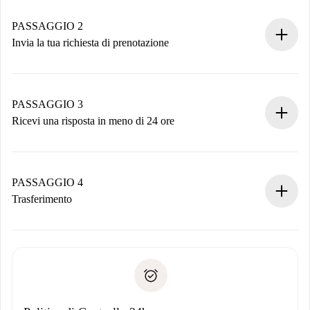
Case e Proprietari verificati.
Hai tutte le informazioni necessarie in anticipo.
PASSAGGIO 2
Invia la tua richiesta di prenotazione
Invia dettagli base del tuo profilo e metodo di pagamento.
Ricorda che non ti addebiteremo nulla finché il proprietario
non accetta.
PASSAGGIO 3
Ricevi una risposta in meno di 24 ore
Il proprietario ha fino a 24 ore per confermare.
Se accettata, ti addebiteremo il pagamento e ti metteremo in
contatto con il proprietario.
PASSAGGIO 4
Se rifiutata: non ti addebiteremo nulla e ti proporremo
Trasferimento
alternative.
Concorda con il proprietario i dettagli del tuo arrivo, ritiro
Documenti richiesti se la proprietà è “
Spotahome plus
”.
delle chiavi, ecc.
Documento d'identità o Passaporto
Spotahome trasferirà il primo pagamento al proprietario
Prova di solvibilità
solo se non segnali problemi.
Domiciliazione del pagamento