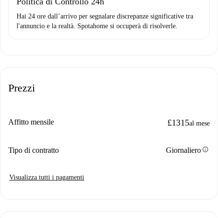
Politica di Controllo 24h
Hai 24 ore dall’arrivo per segnalare discrepanze significative tra
l'annuncio e la realtà. Spotahome si occuperà di risolverle.
Prezzi
Affitto mensile
£1315
al mese
info
Tipo di contratto
Giornaliero
Visualizza tutti i pagamenti