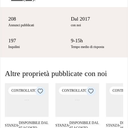
208
Dal 2017
Annunci pubblicati
con noi
197
9-15h
Inquilini
Tempo medio di risposta
Altre proprietà pubblicate con noi
CONTROLLATO
CONTROLLATO
CONTRO
DISPONIBILE DAL
DISPONIBILE DAL
DISP
STANZA
STANZA
STANZA
■
■
■
07 AGOSTO
07 AGOSTO
16 S