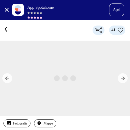
App Spotahome
Apri
3
41
Fotografie
Mappa