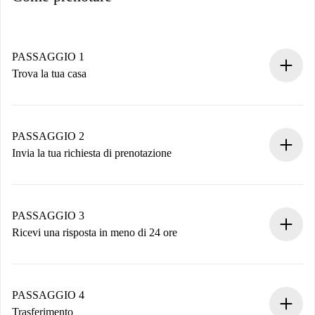
PASSAGGIO 1
Trova la tua casa
Processo di prenotazione 100% online.
Case e Proprietari verificati.
Hai tutte le informazioni necessarie in anticipo.
PASSAGGIO 2
Invia la tua richiesta di prenotazione
Invia dettagli base del tuo profilo e metodo di pagamento.
Ricorda che non ti addebiteremo nulla finché il proprietario
non accetta.
PASSAGGIO 3
Ricevi una risposta in meno di 24 ore
Il proprietario ha fino a 24 ore per confermare.
Se accettata, ti addebiteremo il pagamento e ti metteremo in
contatto con il proprietario.
PASSAGGIO 4
Se rifiutata: non ti addebiteremo nulla e ti proporremo
Trasferimento