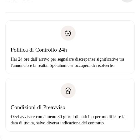
alternative.
Concorda con il proprietario i dettagli del tuo arrivo, ritiro
Documenti richiesti se la proprietà è “
Spotahome plus
”.
delle chiavi, ecc.
Documento d'identità o Passaporto
Spotahome trasferirà il primo pagamento al proprietario
Prova di solvibilità
solo se non segnali problemi.
Domiciliazione del pagamento
Politica di Controllo 24h
Hai 24 ore dall’arrivo per segnalare discrepanze significative tra
l'annuncio e la realtà. Spotahome si occuperà di risolverle.
Condizioni di Preavviso
Devi avvisare con almeno 30 giorni di anticipo per modificare la
data di uscita, salvo diversa indicazione del contratto.