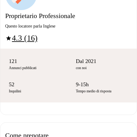
Proprietario Professionale
Questo locatore parla Inglese
4.3 (16)
star
121
Dal 2021
Annunci pubblicati
con noi
52
9-15h
Inquilini
Tempo medio di risposta
Come prenotare