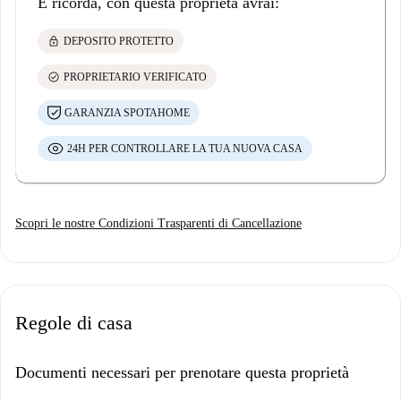
E ricorda, con questa proprietà avrai:
lock
DEPOSITO PROTETTO
check_circle
PROPRIETARIO VERIFICATO
GARANZIA SPOTAHOME
24H PER CONTROLLARE LA TUA NUOVA CASA
Scopri le nostre Condizioni Trasparenti di Cancellazione
Regole di casa
Documenti necessari per prenotare questa proprietà