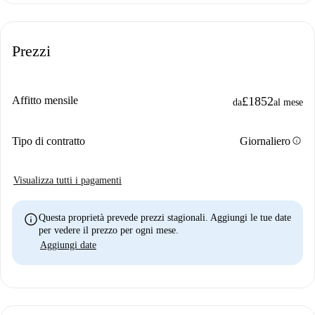
Prezzi
Affitto mensile
£1852
da
al mese
info
Tipo di contratto
Giornaliero
Visualizza tutti i pagamenti
info
Questa proprietà prevede prezzi stagionali. Aggiungi le tue date
per vedere il prezzo per ogni mese.
Aggiungi date