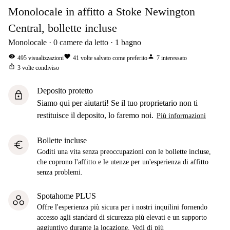
Monolocale in affitto a Stoke Newington
Central, bollette incluse
Monolocale
0
camere da letto
1
bagno
visibility
favorite
person
495
visualizzazioni
41
volte salvato come preferito
7
interessato
ios_share
3
volte condiviso
Deposito protetto
lock
Siamo qui per aiutarti! Se il tuo proprietario non ti
restituisce il deposito, lo faremo noi.
Più informazioni
Bollette incluse
euro
Goditi una vita senza preoccupazioni con le bollette incluse,
che coprono l'affitto e le utenze per un'esperienza di affitto
senza problemi.
Spotahome PLUS
Offre l'esperienza più sicura per i nostri inquilini fornendo
accesso agli standard di sicurezza più elevati e un supporto
aggiuntivo durante la locazione.
Vedi di più