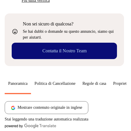
Più sulla verifica
Non sei sicuro di qualcosa?
sentiment_very_satisfied
Se hai dubbi o domande su questo annuncio, siamo qui
per aiutarti.
Contatta il Nostro Team
Panoramica
Politica di Cancellazione
Regole di casa
Proprietar
Mostrare contenuto originale in inglese
Stai leggendo una traduzione automatica realizzata