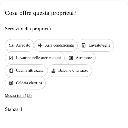
Cosa offre questa proprietà?
Servizi della proprietà
chair
ac_unit
dishwasher_gen
Arredato
Aria condizionata
Lavastoviglie
local_laundry_service
elevator
Lavatrice nelle aree comuni
Ascensore
kitchen
balcony
Cucina attrezzata
Balcone o terrazzo
water_heater
Caldaia elettrica
Mostra tutti (13)
Stanza 1