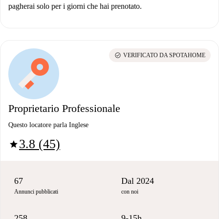
pagherai solo per i giorni che hai prenotato.
check_circle
VERIFICATO DA SPOTAHOME
Proprietario Professionale
Questo locatore parla Inglese
3.8 (45)
star
67
Dal 2024
Annunci pubblicati
con noi
258
9-15h