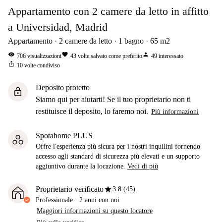
Appartamento con 2 camere da letto in affitto
a Universidad, Madrid
Appartamento
2
camere da letto
1
bagno
65
m2
visibility
favorite
person
706
visualizzazioni
43
volte salvato come preferito
49
interessato
ios_share
10
volte condiviso
Deposito protetto
lock
Siamo qui per aiutarti! Se il tuo proprietario non ti
restituisce il deposito, lo faremo noi.
Più informazioni
Spotahome PLUS
Offre l'esperienza più sicura per i nostri inquilini fornendo
accesso agli standard di sicurezza più elevati e un supporto
aggiuntivo durante la locazione.
Vedi di più
star
Proprietario verificato
3.8 (45)
Professionale
·
2 anni
con noi
Maggiori informazioni su questo locatore