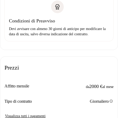
Condizioni di Preavviso
Devi avvisare con almeno 30 giorni di anticipo per modificare la
data di uscita, salvo diversa indicazione del contratto.
Prezzi
Affitto mensile
2000 €
da
al mese
info
Tipo di contratto
Giornaliero
Visualizza tutti i pagamenti