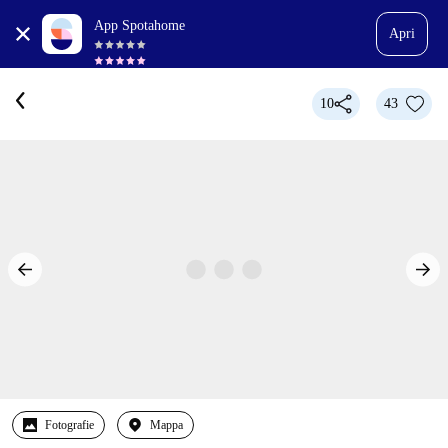
App Spotahome
Apri
10
43
Fotografie
Mappa