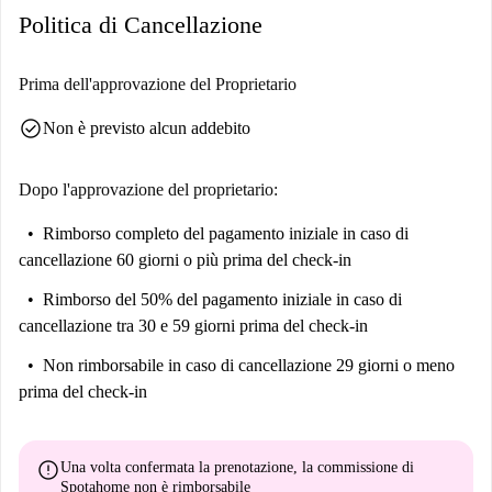
Politica di Cancellazione
de La Buena Dicha, Calle de Los Libreros, Plaza de la Luna e molti altri
monumenti iconici raggiungibili a piedi. Immergiti nella vivace
atmosfera di Madrid soggiornando in questa splendida e comoda casa.
Prima dell'approvazione del Proprietario
check_circle
Non è previsto alcun addebito
Dopo l'approvazione del proprietario:
Rimborso completo del pagamento iniziale
in caso di
cancellazione 60 giorni o più prima del check-in
Rimborso del 50% del pagamento iniziale
in caso di
cancellazione tra 30 e 59 giorni prima del check-in
Non rimborsabile
in caso di cancellazione 29 giorni o meno
prima del check-in
error
Una volta confermata la prenotazione, la commissione di
Spotahome
non è rimborsabile