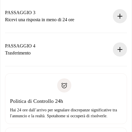
Ricorda che non ti addebiteremo nulla finché il proprietario
non accetta.
PASSAGGIO 3
Ricevi una risposta in meno di 24 ore
Il proprietario ha fino a 24 ore per confermare.
Se accettata, ti addebiteremo il pagamento e ti metteremo in
contatto con il proprietario.
PASSAGGIO 4
Se rifiutata: non ti addebiteremo nulla e ti proporremo
Trasferimento
alternative.
Concorda con il proprietario i dettagli del tuo arrivo, ritiro
Documenti richiesti se la proprietà è “
Spotahome plus
”.
delle chiavi, ecc.
Documento d'identità o Passaporto
Spotahome trasferirà il primo pagamento al proprietario
Prova di solvibilità
solo se non segnali problemi.
Domiciliazione del pagamento
Politica di Controllo 24h
Hai 24 ore dall’arrivo per segnalare discrepanze significative tra
l'annuncio e la realtà. Spotahome si occuperà di risolverle.