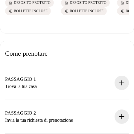
lock
lock
lock
DEPOSITO PROTETTO
DEPOSITO PROTETTO
DEP
euro
euro
euro
BOLLETTE INCLUSE
BOLLETTE INCLUSE
BOL
Come prenotare
PASSAGGIO 1
Trova la tua casa
Processo di prenotazione 100% online.
Case e Proprietari verificati.
Hai tutte le informazioni necessarie in anticipo.
PASSAGGIO 2
Invia la tua richiesta di prenotazione
Invia dettagli base del tuo profilo e metodo di pagamento.