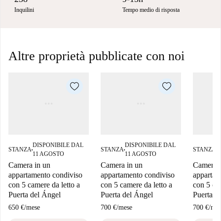
Inquilini
Tempo medio di risposta
Altre proprietà pubblicate con noi
DISPONIBILE DAL
DISPONIBILE DAL
D
STANZA
STANZA
STANZA
■
■
■
11 AGOSTO
11 AGOSTO
1
Camera in un
Camera in un
Camera i
appartamento condiviso
appartamento condiviso
appartam
con 5 camere da letto a
con 5 camere da letto a
con 5 cam
Puerta del Ángel
Puerta del Ángel
Puerta d
650 €
/
mese
700 €
/
mese
700 €
/
mes