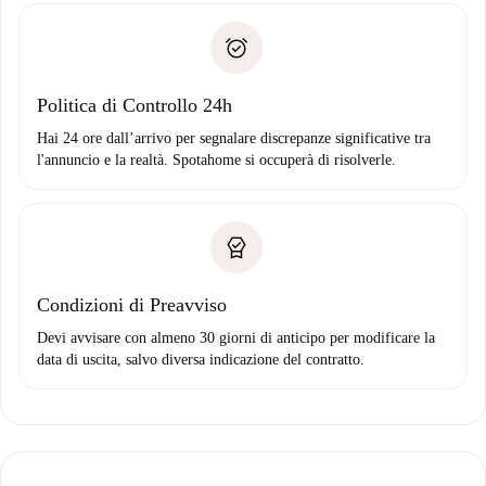
Documento d'identità o Passaporto
Spotahome trasferirà il primo pagamento al proprietario
Prova di solvibilità
solo se non segnali problemi.
Domiciliazione del pagamento
Politica di Controllo 24h
Hai 24 ore dall’arrivo per segnalare discrepanze significative tra
l'annuncio e la realtà. Spotahome si occuperà di risolverle.
Condizioni di Preavviso
Devi avvisare con almeno 30 giorni di anticipo per modificare la
data di uscita, salvo diversa indicazione del contratto.