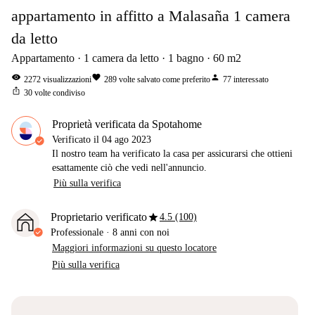
appartamento in affitto a Malasaña 1 camera
da letto
Appartamento
1
camera da letto
1
bagno
60
m2
visibility
favorite
person
2272
visualizzazioni
289
volte salvato come preferito
77
interessato
ios_share
30
volte condiviso
Proprietà verificata da Spotahome
Verificato il
04 ago 2023
Il nostro team ha verificato la casa per assicurarsi che ottieni
esattamente ciò che vedi nell'annuncio.
Più sulla verifica
star
Proprietario verificato
4.5 (100)
Professionale
·
8 anni
con noi
Maggiori informazioni su questo locatore
Più sulla verifica