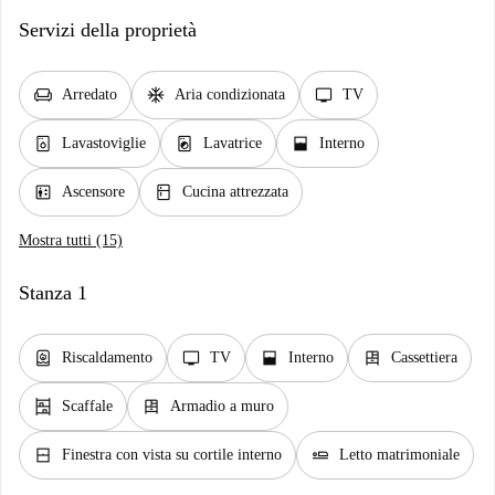
Servizi della proprietà
chair
ac_unit
tv
Arredato
Aria condizionata
TV
dishwasher_gen
local_laundry_service
window_open
Lavastoviglie
Lavatrice
Interno
elevator
kitchen
Ascensore
Cucina attrezzata
Mostra tutti (15)
Stanza 1
water_heater
tv
window_open
dresser
Riscaldamento
TV
Interno
Cassettiera
shelves
dresser
Scaffale
Armadio a muro
window_closed
airline_seat_flat
Finestra con vista su cortile interno
Letto matrimoniale