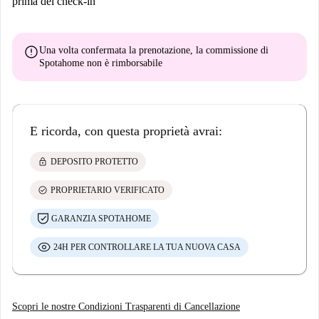
prima del check-in
error
Una volta confermata la prenotazione, la commissione di
Spotahome
non è rimborsabile
E ricorda, con questa proprietà avrai:
lock
DEPOSITO PROTETTO
check_circle
PROPRIETARIO VERIFICATO
GARANZIA SPOTAHOME
24H PER CONTROLLARE LA TUA NUOVA CASA
Scopri le nostre Condizioni Trasparenti di Cancellazione