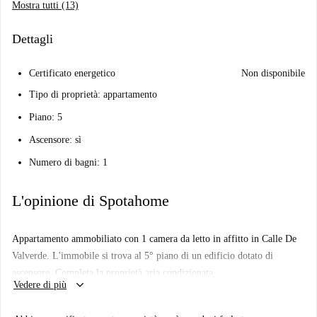
Mostra tutti (13)
Dettagli
Certificato energetico
Non disponibile
Tipo di proprietà: appartamento
Piano: 5
Ascensore: sì
Numero di bagni: 1
L'opinione di Spotahome
Appartamento ammobiliato con 1 camera da letto in affitto in Calle De
Valverde. L'immobile si trova al 5° piano di un edificio dotato di
ascensore. Completa la proprietà aria condizionata.
keyboard_arrow_down
Vedere di più