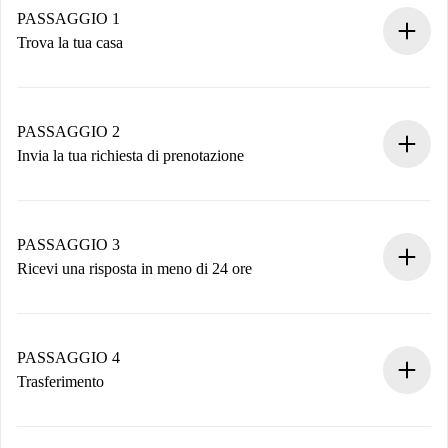
PASSAGGIO 1
Trova la tua casa
Processo di prenotazione 100% online.
Case e Proprietari verificati.
Hai tutte le informazioni necessarie in anticipo.
PASSAGGIO 2
Invia la tua richiesta di prenotazione
Invia dettagli base del tuo profilo e metodo di pagamento.
Ricorda che non ti addebiteremo nulla finché il proprietario
non accetta.
PASSAGGIO 3
Ricevi una risposta in meno di 24 ore
Il proprietario ha fino a 24 ore per confermare.
Se accettata, ti addebiteremo il pagamento e ti metteremo in
contatto con il proprietario.
PASSAGGIO 4
Se rifiutata: non ti addebiteremo nulla e ti proporremo
Trasferimento
alternative.
Concorda con il proprietario i dettagli del tuo arrivo, ritiro
Documenti richiesti se la proprietà è “
Spotahome plus
”.
delle chiavi, ecc.