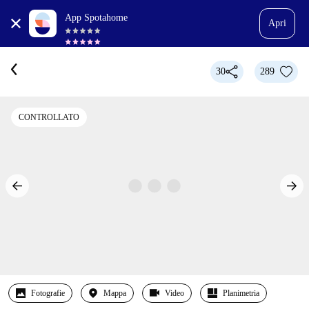
App Spotahome
Apri
30
289
CONTROLLATO
Fotografie
Mappa
Video
Planimetria