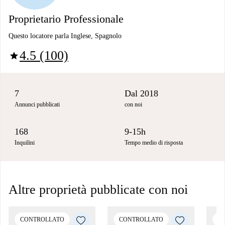
Proprietario Professionale
Questo locatore parla Inglese, Spagnolo
4.5 (100)
star
7
Dal 2018
Annunci pubblicati
con noi
168
9-15h
Inquilini
Tempo medio di risposta
Altre proprietà pubblicate con noi
CONTROLLATO
CONTROLLATO
C