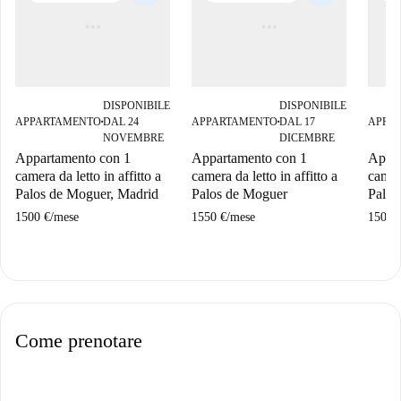
DISPONIBILE
DISPONIBILE
APPARTAMENTO
DAL 24
APPARTAMENTO
DAL 17
APPA
■
■
NOVEMBRE
DICEMBRE
Appartamento con 1
Appartamento con 1
Appar
camera da letto in affitto a
camera da letto in affitto a
camera
Palos de Moguer, Madrid
Palos de Moguer
Palos
1500 €
/
mese
1550 €
/
mese
1500 
Come prenotare