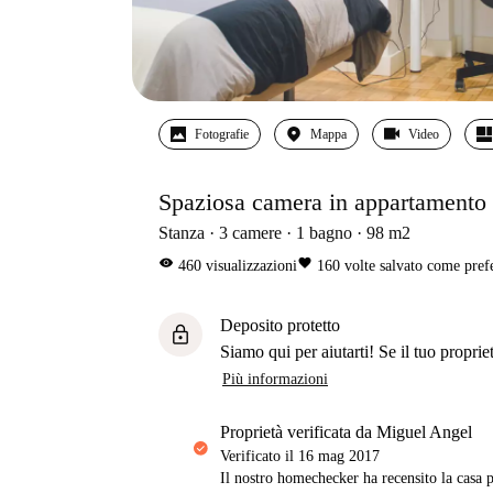
Fotografie
Mappa
Video
Spaziosa camera in appartamento 
Stanza
3
camere
1
bagno
98
m2
visibility
favorite
460
visualizzazioni
160
volte salvato come pref
Deposito protetto
lock
Siamo qui per aiutarti! Se il tuo propriet
Più informazioni
proprietà verificata da Miguel Angel
Verificato il
16 mag 2017
Il nostro homechecker ha recensito la casa p