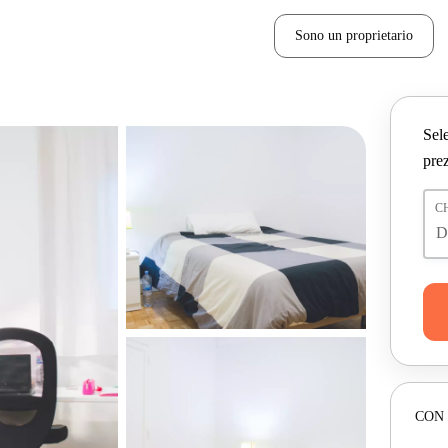
Sono un proprietario
Sele
prez
C
CON