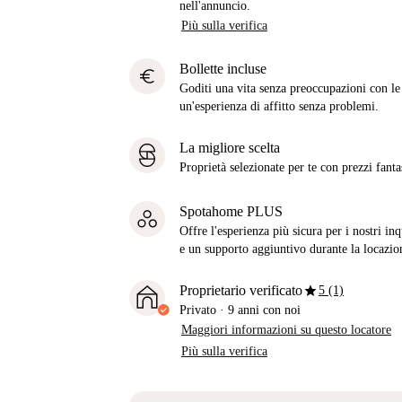
nell'annuncio.
Più sulla verifica
Bollette incluse
euro
Goditi una vita senza preoccupazioni con le b
un'esperienza di affitto senza problemi.
La migliore scelta
Proprietà selezionate per te con prezzi fantast
Spotahome PLUS
Offre l'esperienza più sicura per i nostri in
e un supporto aggiuntivo durante la locazio
star
Proprietario verificato
5 (1)
Privato
·
9 anni
con noi
Maggiori informazioni su questo locatore
Più sulla verifica