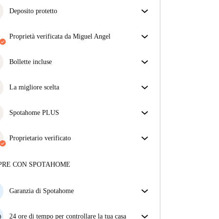
Deposito protetto
Siamo qui per aiutarti! Se il tuo proprietario non ti
restituisce il deposito, lo faremo noi.
proprietà verificata da Miguel Angel
Più informazioni
Il nostro homechecker ha recensito la casa per
assicurarti di ricevere esattamente quello che vedi
Bollette incluse
nell'annuncio.
Goditi una vita senza preoccupazioni con le bollette
Più sulla verifica
incluse, che coprono l'affitto e le utenze per
La migliore scelta
un'esperienza di affitto senza problemi.
Proprietà selezionate per te con prezzi fantastici,
disponibilità e qualità di alto livello.
Spotahome PLUS
Offre l'esperienza più sicura per i nostri inquilini
fornendo accesso agli standard di sicurezza più
Proprietario verificato
elevati e un supporto aggiuntivo durante la
Privato
·
9 anni
con noi
locazione.
Vedi di più
Maggiori informazioni su questo locatore
PRE CON SPOTAHOME
Più sulla verifica
Garanzia di Spotahome
Se il proprietario di casa cancella la tua prenotazione
con breve preavviso, noi A) ti pagheremo un hotel e
24 ore di tempo per controllare la tua casa