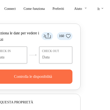
keyboard_arrow_down
keyboard_arrow_down
Connect
Come funziona
Preferiti
Aiuto
It
ziona le date per vedere i
2
160
zi
HECK IN
CHECK OUT
Controlla le disponibilità
 QUESTA PROPRIETÀ