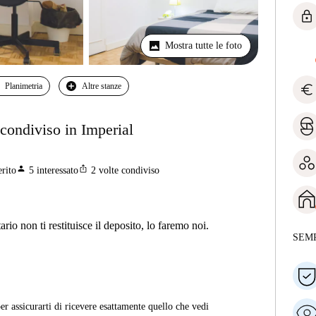
lock
Mostra tutte le foto
euro
Planimetria
Altre stanze
condiviso in Imperial
person
ios_share
erito
5
interessato
2
volte condiviso
ario non ti restituisce il deposito, lo faremo noi.
SEM
er assicurarti di ricevere esattamente quello che vedi