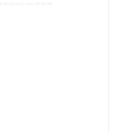
è ideale per i mesi più freddi.
lo stadio Vicente Calderón, Puerta de Toledo - che si
 quartiere centrale con molto da offrire. Il centro della
ella metropolitana è a pochi passi dal vostro