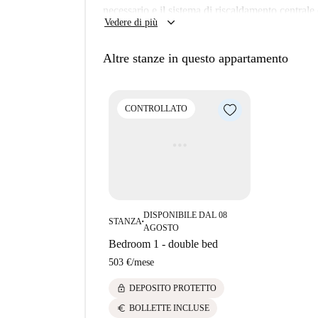
necessario e il sistema di riscaldamento centrale 
keyboard_arrow_down
Vedere di più
A casa di attrazioni come il fiume Manzanares e 
trova ufficialmente nel quartiere Pirámides - è un
Altre stanze in questo appartamento
città è a breve distanza in treno, e la stazione d
appartamento.
CONTROLLATO
DISPONIBILE DAL 08
STANZA
■
AGOSTO
Bedroom 1 - double bed
503 €
/
mese
lock
DEPOSITO PROTETTO
euro
BOLLETTE INCLUSE