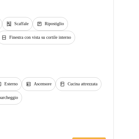
shelves
package
Scaffale
Ripostiglio
window_closed
Finestra con vista su cortile interno
ge
elevator
kitchen
Esterno
Ascensore
Cucina attrezzata
 parcheggio