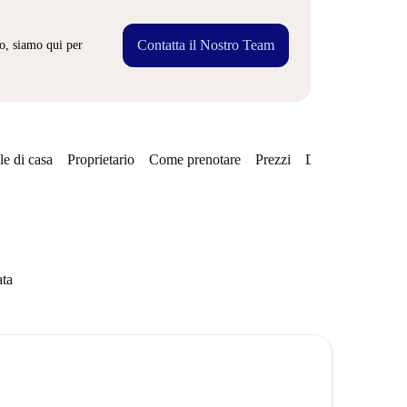
Contatta il Nostro Team
o, siamo qui per
e di casa
Proprietario
Come prenotare
Prezzi
Disponibilità
Qu
ata