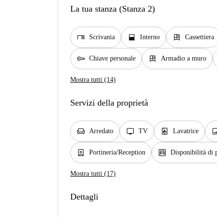
La tua stanza (Stanza 2)
desk
window_open
dresser
Scrivania
Interno
Cassettiera
key
dresser
Chiave personale
Armadio a muro
Mostra tutti (14)
Servizi della proprietà
chair
tv
local_laundry_service
ima
Arredato
TV
Lavatrice
person_book
garage
Portineria/Reception
Disponibilità di
Mostra tutti (17)
Dettagli