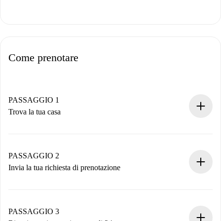
Come prenotare
PASSAGGIO 1
Trova la tua casa
Processo di prenotazione 100% online.
Case e Proprietari verificati.
Hai tutte le informazioni necessarie in anticipo.
PASSAGGIO 2
Invia la tua richiesta di prenotazione
Invia dettagli base del tuo profilo e metodo di pagamento.
Ricorda che non ti addebiteremo nulla finché il proprietario
non accetta.
PASSAGGIO 3