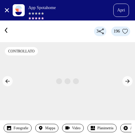
App Spotahome
Apri
3
196
CONTROLLATO
Fotografie
Mappa
Video
Planimetria
Alt