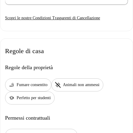
Scopri le nostre Condizioni Trasparenti di Cancellazione
Regole di casa
Regole della proprietà
smoking_rooms
pet_supplies
Fumare consentito
Animali non ammessi
school
Perfetto per studenti
Permessi contrattuali