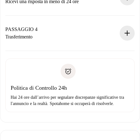
Ricevi una risposta in meno di 24 ore
Il proprietario ha fino a 24 ore per confermare.
Se accettata, ti addebiteremo il pagamento e ti metteremo in
contatto con il proprietario.
PASSAGGIO 4
Se rifiutata: non ti addebiteremo nulla e ti proporremo
Trasferimento
alternative.
Concorda con il proprietario i dettagli del tuo arrivo, ritiro
Documenti richiesti se la proprietà è “
Spotahome plus
”.
delle chiavi, ecc.
Documento d'identità o Passaporto
Spotahome trasferirà il primo pagamento al proprietario
Prova di solvibilità
solo se non segnali problemi.
Domiciliazione del pagamento
Politica di Controllo 24h
Hai 24 ore dall’arrivo per segnalare discrepanze significative tra
l'annuncio e la realtà. Spotahome si occuperà di risolverle.