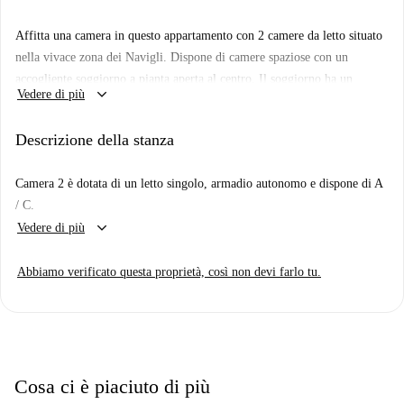
Affitta una camera in questo appartamento con 2 camere da letto situato
nella vivace zona dei Navigli. Dispone di camere spaziose con un
accogliente soggiorno a pianta aperta al centro. Il soggiorno ha un
keyboard_arrow_down
Vedere di più
divano, tavolo allungabile e bar per la colazione. La cucina
completamente rossa è completamente attrezzata e dispone di moderni
Descrizione della stanza
elettrodomestici.
L'appartamento in Via Magolfa è il perfetto equilibrio di calma e vivace.
Camera 2 è dotata di un letto singolo, armadio autonomo e dispone di A
Affronta un cortile interno ma si trova in uno dei quartieri più vivaci
/ C.
della città. Conosciuto per la sua atmosfera bohémien, puoi trovare
keyboard_arrow_down
Vedere di più
mercati, musica dal vivo, gallerie d'arte e ristoranti internazionali. Qui
troverai sempre qualcosa da fare, giorno e notte.
Abbiamo verificato questa proprietà, così non devi farlo tu.
Cosa ci è piaciuto di più