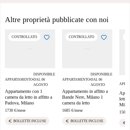
Altre proprietà pubblicate con noi
CONTROLLATO
CONTROLLATO
C
DISPONIBILE
DISPONIBILE
APPARTAMENTO
DAL 06
APPARTAMENTO
DAL 06
■
■
APPA
AGOSTO
AGOSTO
Appartamento con 1
Appartamento in affitto a
Appar
camera da letto in affitto a
Bande Nere, Milano 1
letto 
Padova, Milano
camera da letto
Milan
1730 €
/
mese
1685 €
/
mese
1500 
euro
euro
BOLLETTE INCLUSE
BOLLETTE INCLUSE
euro
A