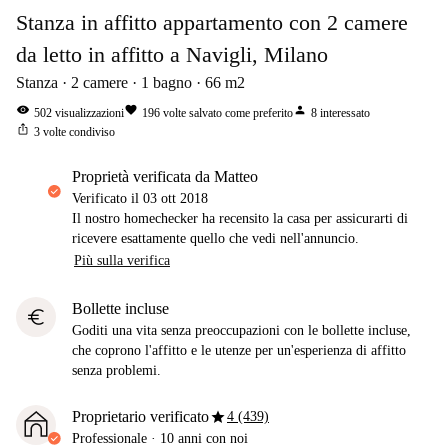
Stanza in affitto appartamento con 2 camere
da letto in affitto a Navigli, Milano
Stanza
2
camere
1
bagno
66
m2
visibility
favorite
person
502
visualizzazioni
196
volte salvato come preferito
8
interessato
ios_share
3
volte condiviso
proprietà verificata da Matteo
Verificato il
03 ott 2018
Il nostro homechecker ha recensito la casa per assicurarti di
ricevere esattamente quello che vedi nell'annuncio.
Più sulla verifica
Bollette incluse
euro
Goditi una vita senza preoccupazioni con le bollette incluse,
che coprono l'affitto e le utenze per un'esperienza di affitto
senza problemi.
star
Proprietario verificato
4 (439)
Professionale
·
10 anni
con noi