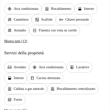
ac_unit
water_heater
window_open
Aria condizionata
Riscaldamento
Interno
dresser
shelves
key
Cassettiera
Scaffale
Chiave personale
dresser
window_closed
Armadio
Finestra con vista su cortile
Mostra tutti (13)
Servizi della proprietà
chair
ac_unit
local_laundry_service
Arredato
Aria condizionata
Lavatrice
window_open
kitchen
Interno
Cucina attrezzata
water_heater
water_heater
Caldaia a gas naturale
Riscaldamento centralizzato
oven_gen
Forno