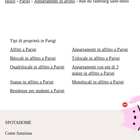
Inizio
›
Parigi
›
Appartamenti in affitto
›
Rue du faubourg saint-denis
Tipi di proprietà in Parigi
Affitti a Parigi
Appartamenti in affitto a Parigi
Bilocali in affitto a Parigi
Trilocale in affitto a Parigi
Quadrilocale in affitto a Parigi
Appartamenti con più di 3
stanze in affitto a Parigi
Stanze in affitto a Parigi
Monolocali in affitto a Parigi
Residenze per studenti a Parigi
SPOTAHOME
Come funziona