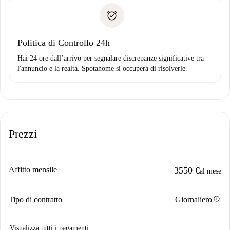
Spotahome trasferirà il primo pagamento al proprietario
Prova di solvibilità
solo se non segnali problemi.
Domiciliazione del pagamento
Politica di Controllo 24h
Hai 24 ore dall’arrivo per segnalare discrepanze significative tra
l'annuncio e la realtà. Spotahome si occuperà di risolverle.
Prezzi
Affitto mensile
3550 €
al mese
info
Tipo di contratto
Giornaliero
Visualizza tutti i pagamenti