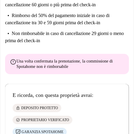
cancellazione 60 giorni o più prima del check-in
bucato.
La prima camera da letto ha un letto matrimoniale, mentre la seconda ha
Rimborso del 50% del pagamento iniziale
in caso di
due letti singoli. Tutti i letti sono preparati con lenzuola di qualità
cancellazione tra 30 e 59 giorni prima del check-in
alberghiera per il massimo comfort.
Non rimborsabile
in caso di cancellazione 29 giorni o meno
Il bagno è dotato di tutti i comfort necessari, inclusi asciugamani e set di
prima del check-in
cortesia.
L'appartamento viene sempre pulito professionalmente per il vostro
error
Una volta confermata la prenotazione, la commissione di
comfort.
Spotahome
non è rimborsabile
Buon soggiorno!
Si prega di notare che all'esterno dell'edificio sono in corso lavori di
costruzione fino al 22 maggio 2025, nei giorni feriali dalla mattina al
E ricorda, con questa proprietà avrai:
tardo pomeriggio. Ci scusiamo per qualsiasi disagio causato dal rumore.
Altre informazioni Questa struttura prevede il check-in automatico e vi
lock
DEPOSITO PROTETTO
verrà richiesto di verificare la vostra identità prima di effettuare il
check-in. Potete effettuare il check-in in qualsiasi momento della
check_circle
PROPRIETARIO VERIFICATO
giornata, purché rispettiate il nostro orario standard (ore 15:00).
GARANZIA SPOTAHOME