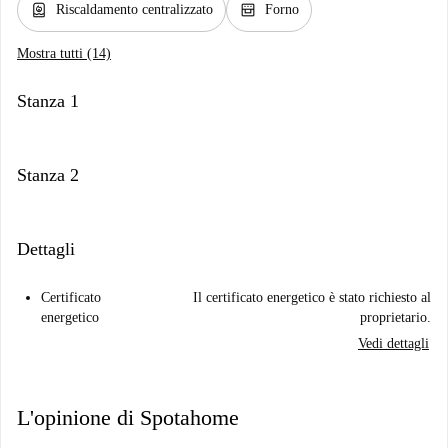
water_heater
oven_gen
Riscaldamento centralizzato
Forno
Mostra tutti (14)
Stanza 1
Stanza 2
Dettagli
Certificato
Il certificato energetico è stato richiesto al
energetico
proprietario.
Vedi dettagli
L'opinione di Spotahome