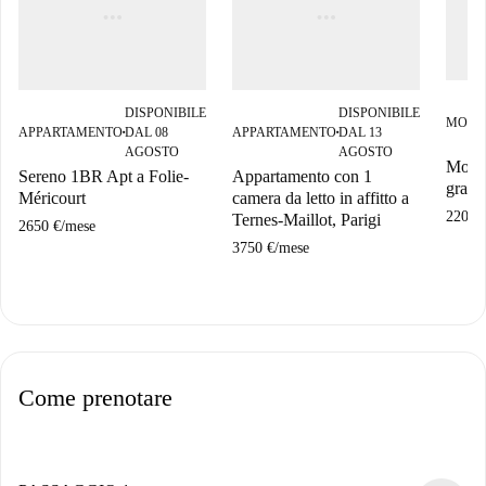
DISPONIBILE
DISPONIBILE
MONO
APPARTAMENTO
DAL 08
APPARTAMENTO
DAL 13
■
■
AGOSTO
AGOSTO
Monol
Sereno 1BR Apt a Folie-
Appartamento con 1
grazi
Méricourt
camera da letto in affitto a
2200 
Ternes-Maillot, Parigi
2650 €
/
mese
3750 €
/
mese
Come prenotare