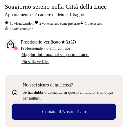
Soggiorno sereno nella Città della Luce
Appartamento
2
camere da letto
1
bagno
visibility
favorite
person
10
visualizzazioni
2
volte salvato come preferito
1
interessato
ios_share
1
volte condiviso
star
Proprietario verificato
3 (27)
Professionale
·
6 anni
con noi
Maggiori informazioni su questo locatore
Più sulla verifica
Non sei sicuro di qualcosa?
sentiment_very_satisfied
Se hai dubbi o domande su questo annuncio, siamo qui
per aiutarti.
Contatta il Nostro Team