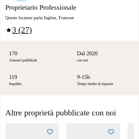
Proprietario Professionale
Questo locatore parla Inglese, Francese
3 (27)
star
170
Dal 2020
Annunci pubblicati
con noi
119
9-15h
Inquilini
Tempo medio di risposta
Altre proprietà pubblicate con noi