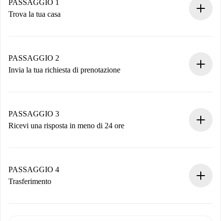
PASSAGGIO 1
Trova la tua casa
Processo di prenotazione 100% online.
Case e Proprietari verificati.
Hai tutte le informazioni necessarie in anticipo.
PASSAGGIO 2
Invia la tua richiesta di prenotazione
Invia dettagli base del tuo profilo e metodo di pagamento.
Ricorda che non ti addebiteremo nulla finché il proprietario
non accetta.
PASSAGGIO 3
Ricevi una risposta in meno di 24 ore
Il proprietario ha fino a 24 ore per confermare.
Se accettata, ti addebiteremo il pagamento e ti metteremo in
contatto con il proprietario.
PASSAGGIO 4
Se rifiutata: non ti addebiteremo nulla e ti proporremo
Trasferimento
alternative.
Concorda con il proprietario i dettagli del tuo arrivo, ritiro
Documenti richiesti se la proprietà è “
Spotahome plus
”.
delle chiavi, ecc.
Documento d'identità o Passaporto