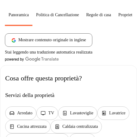
Panoramica
Politica di Cancellazione
Regole di casa
Proprietar
Mostrare contenuto originale in inglese
Stai leggendo una traduzione automatica realizzata
Cosa offre questa proprietà?
Servizi della proprietà
chair
tv
dishwasher_gen
local_laundry_service
Arredato
TV
Lavastoviglie
Lavatrice
kitchen
water_heater
Cucina attrezzata
Caldaia centralizzata