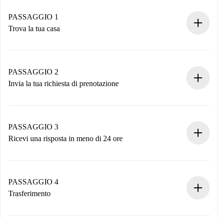
PASSAGGIO 1
Trova la tua casa
Processo di prenotazione 100% online.
Case e Proprietari verificati.
Hai tutte le informazioni necessarie in anticipo.
PASSAGGIO 2
Invia la tua richiesta di prenotazione
Invia dettagli base del tuo profilo e metodo di pagamento.
Ricorda che non ti addebiteremo nulla finché il proprietario
non accetta.
PASSAGGIO 3
Ricevi una risposta in meno di 24 ore
Il proprietario ha fino a 24 ore per confermare.
Se accettata, ti addebiteremo il pagamento e ti metteremo in
contatto con il proprietario.
PASSAGGIO 4
Se rifiutata: non ti addebiteremo nulla e ti proporremo
Trasferimento
alternative.
Concorda con il proprietario i dettagli del tuo arrivo, ritiro
Documenti richiesti se la proprietà è “
Spotahome plus
”.