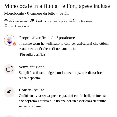
Monolocale in affitto a Le Fort, spese incluse
Monolocale
0
camere da letto
bagni
visibility
favorite
person
76
visualizzazioni
4
volte salvato come preferito
5
interessato
ios_share
5
volte condiviso
Proprietà verificata da Spotahome
Il nostro team ha verificato la casa per assicurarsi che ottieni
esattamente ciò che vedi nell'annuncio.
Più sulla verifica
Senza cauzione
Semplifica il tuo budget con la nostra opzione di trasloco
senza deposito.
Bollette incluse
euro
Goditi una vita senza preoccupazioni con le bollette incluse,
che coprono l'affitto e le utenze per un'esperienza di affitto
senza problemi.