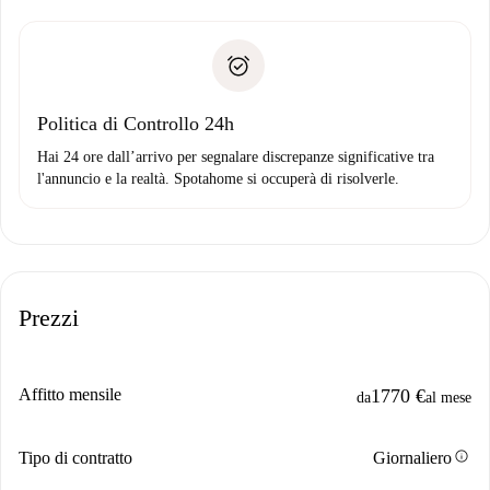
delle chiavi, ecc.
Documento d'identità o Passaporto
Spotahome trasferirà il primo pagamento al proprietario
Prova di solvibilità
solo se non segnali problemi.
Domiciliazione del pagamento
Politica di Controllo 24h
Hai 24 ore dall’arrivo per segnalare discrepanze significative tra
l'annuncio e la realtà. Spotahome si occuperà di risolverle.
Prezzi
Affitto mensile
1770 €
da
al mese
info
Tipo di contratto
Giornaliero