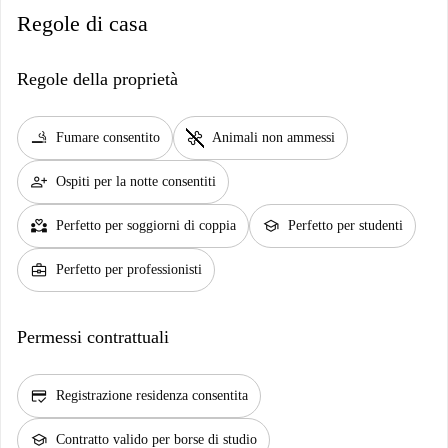
Regole di casa
Regole della proprietà
smoking_rooms
pet_supplies
Fumare consentito
Animali non ammessi
person_add
Ospiti per la notte consentiti
partner_heart
school
Perfetto per soggiorni di coppia
Perfetto per studenti
business_center
Perfetto per professionisti
Permessi contrattuali
credit_score
Registrazione residenza consentita
school
Contratto valido per borse di studio