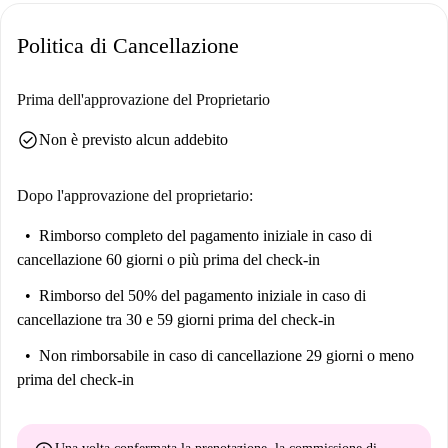
comodi. Nelle vicinanze, troverete il Carrefour Market di Vitry-sur-
Politica di Cancellazione
Seine per le vostre esigenze di shopping. Tra i ristoranti figurano
Chennai Samaiyall, Amarante, Horn's, Le Cap, O'Tacos e Casa Tino.
Inoltre, attrazioni come Ventana, Fille À La Capuche e Fresque Galactic
Prima dell'approvazione del Proprietario
contribuiscono al fascino della zona.
check_circle
Non è previsto alcun addebito
Dopo l'approvazione del proprietario:
Rimborso completo del pagamento iniziale
in caso di
cancellazione 60 giorni o più prima del check-in
Rimborso del 50% del pagamento iniziale
in caso di
cancellazione tra 30 e 59 giorni prima del check-in
Non rimborsabile
in caso di cancellazione 29 giorni o meno
prima del check-in