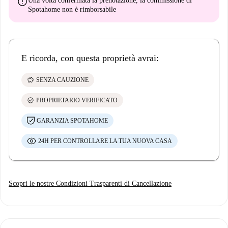
error
Una volta confermata la prenotazione, la commissione di
Spotahome
non è rimborsabile
E ricorda, con questa proprietà avrai:
savings
SENZA CAUZIONE
check_circle
PROPRIETARIO VERIFICATO
GARANZIA SPOTAHOME
24H PER CONTROLLARE LA TUA NUOVA CASA
Scopri le nostre Condizioni Trasparenti di Cancellazione