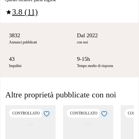
3.8 (11)
star
3832
Dal 2022
Annunci pubblicati
con noi
43
9-15h
Inquilini
Tempo medio di risposta
Altre proprietà pubblicate con noi
CONTROLLATO
CONTROLLATO
CONT