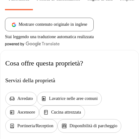
Mostrare contenuto originale in inglese
Stai leggendo una traduzione automatica realizzata
Cosa offre questa proprietà?
Servizi della proprietà
chair
local_laundry_service
Arredato
Lavatrice nelle aree comuni
elevator
kitchen
Ascensore
Cucina attrezzata
person_book
garage
Portineria/Reception
Disponibilità di parcheggio