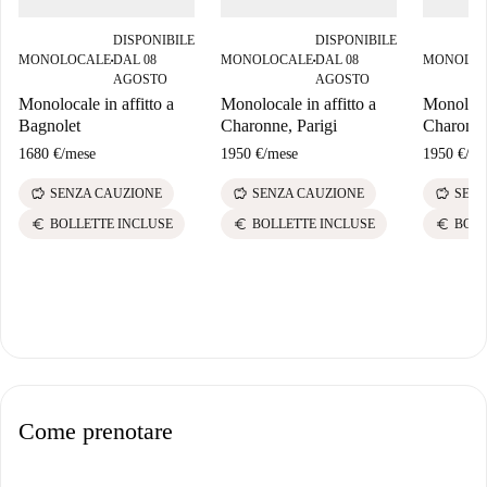
DISPONIBILE
DISPONIBILE
MONOLOCALE
DAL 08
MONOLOCALE
DAL 08
MONOLO
■
■
AGOSTO
AGOSTO
Monolocale in affitto a
Monolocale in affitto a
Monolocal
Bagnolet
Charonne, Parigi
Charonne
1680 €
/
mese
1950 €
/
mese
1950 €
/
me
savings
savings
savings
SENZA CAUZIONE
SENZA CAUZIONE
SENZ
euro
euro
euro
BOLLETTE INCLUSE
BOLLETTE INCLUSE
BOLL
Come prenotare