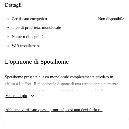
Dettagli
Certificato energetico
Non disponibile
Tipo di proprietà: monolocale
Numero di bagni: 1
Wifi installato: sì
L'opinione di Spotahome
Spotahome presenta questo monolocale completamente arredato in
affitto a Le Fort. Il monolocale dispone di una cucina completamente
attrezzata e include utenze come elettricità, acqua, gas, Wi-Fi e
keyboard_arrow_down
Vedere di più
riscaldamento. Coppie, famiglie, professionisti, studenti e studenti
Erasmus sono tutti benvenuti ad affittare questo immobile. Spotahome
Abbiamo verificato questa proprietà, così non devi farlo tu.
ha verificato personalmente questo immobile, assicurandosi che soddisfi
gli standard di qualità.
Le Fort è un quartiere affascinante di Vitry-sur-Seine, che offre servizi