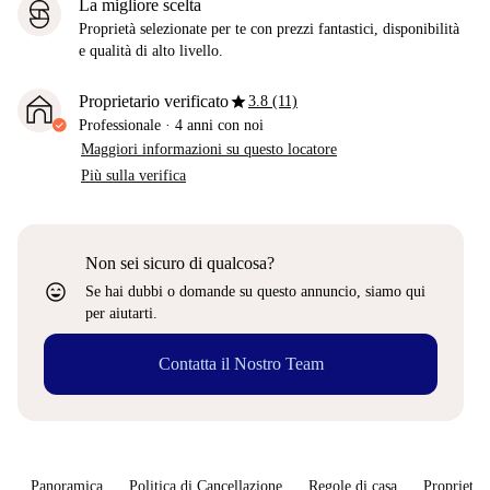
La migliore scelta
Proprietà selezionate per te con prezzi fantastici, disponibilità
e qualità di alto livello.
star
Proprietario verificato
3.8 (11)
Professionale
·
4 anni
con noi
Maggiori informazioni su questo locatore
Più sulla verifica
Non sei sicuro di qualcosa?
sentiment_very_satisfied
Se hai dubbi o domande su questo annuncio, siamo qui
per aiutarti.
Contatta il Nostro Team
Panoramica
Politica di Cancellazione
Regole di casa
Proprietar