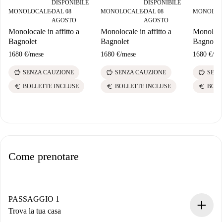
DISPONIBILE
DISPONIBILE
MONOLOCALE
DAL 08
MONOLOCALE
DAL 08
MONOLO
■
■
AGOSTO
AGOSTO
Monolocale in affitto a
Monolocale in affitto a
Monolocal
Bagnolet
Bagnolet
Bagnolet
1680 €
/
mese
1680 €
/
mese
1680 €
/
me
savings
savings
savings
SENZA CAUZIONE
SENZA CAUZIONE
SENZ
euro
euro
euro
BOLLETTE INCLUSE
BOLLETTE INCLUSE
BOLL
Come prenotare
PASSAGGIO 1
Trova la tua casa