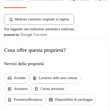
Mostrare contenuto originale in inglese
Stai leggendo una traduzione automatica realizzata
Cosa offre questa proprietà?
Servizi della proprietà
chair
local_laundry_service
Arredato
Lavatrice nelle aree comuni
elevator
kitchen
Ascensore
Cucina attrezzata
person_book
garage
Portineria/Reception
Disponibilità di parcheggio