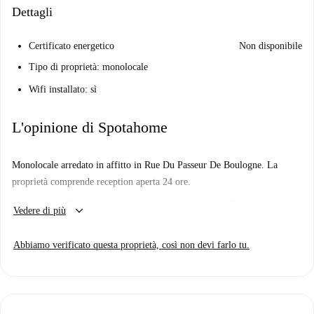
Dettagli
Certificato energetico
Non disponibile
Tipo di proprietà: monolocale
Wifi installato: sì
L'opinione di Spotahome
Monolocale arredato in affitto in Rue Du Passeur De Boulogne. La
proprietà comprende reception aperta 24 ore.
Importante: - Questa proprietà fa parte di un insieme. Ciò significa che
keyboard_arrow_down
Vedere di più
nell'edificio ci sono altre unità quasi identiche. Quindi, quello che vedi
sopra potrebbe essere leggermente diverso da quello che noleggi
Abbiamo verificato questa proprietà, così non devi farlo tu.
effettivamente.