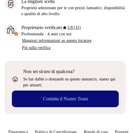
La migliore scelta
Proprietà selezionate per te con prezzi fantastici, disponibilità
e qualità di alto livello.
star
Proprietario verificato
3.8 (11)
Professionale
·
4 anni
con noi
Maggiori informazioni su questo locatore
Più sulla verifica
Non sei sicuro di qualcosa?
sentiment_very_satisfied
Se hai dubbi o domande su questo annuncio, siamo qui
per aiutarti.
Contatta il Nostro Team
Panoramica
Politica di Cancellazione
Regole di casa
Proprietar