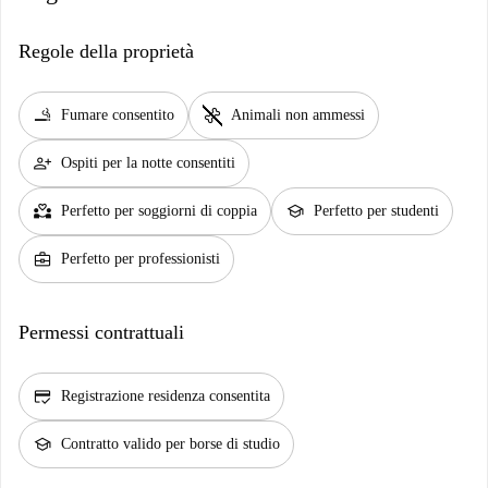
Regole della proprietà
smoking_rooms
pet_supplies
Fumare consentito
Animali non ammessi
person_add
Ospiti per la notte consentiti
partner_heart
school
Perfetto per soggiorni di coppia
Perfetto per studenti
business_center
Perfetto per professionisti
Permessi contrattuali
credit_score
Registrazione residenza consentita
school
Contratto valido per borse di studio