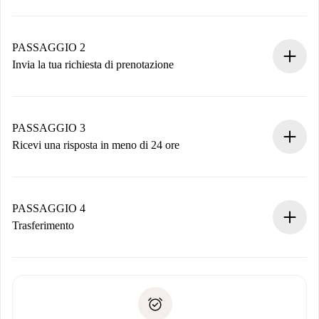
Processo di prenotazione 100% online.
Case e Proprietari verificati.
Hai tutte le informazioni necessarie in anticipo.
PASSAGGIO 2
Invia la tua richiesta di prenotazione
Invia dettagli base del tuo profilo e metodo di pagamento.
Ricorda che non ti addebiteremo nulla finché il proprietario
non accetta.
PASSAGGIO 3
Ricevi una risposta in meno di 24 ore
Il proprietario ha fino a 24 ore per confermare.
Se accettata, ti addebiteremo il pagamento e ti metteremo in
contatto con il proprietario.
PASSAGGIO 4
Se rifiutata: non ti addebiteremo nulla e ti proporremo
Trasferimento
alternative.
Concorda con il proprietario i dettagli del tuo arrivo, ritiro
Documenti richiesti se la proprietà è “
Spotahome plus
”.
delle chiavi, ecc.
Documento d'identità o Passaporto
Spotahome trasferirà il primo pagamento al proprietario
Prova di solvibilità
solo se non segnali problemi.
Domiciliazione del pagamento