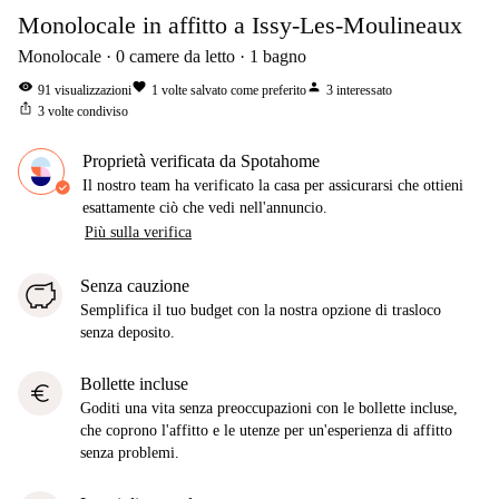
Monolocale in affitto a Issy-Les-Moulineaux
Monolocale
0
camere da letto
1
bagno
visibility
favorite
person
91
visualizzazioni
1
volte salvato come preferito
3
interessato
ios_share
3
volte condiviso
Proprietà verificata da Spotahome
Il nostro team ha verificato la casa per assicurarsi che ottieni
esattamente ciò che vedi nell'annuncio.
Più sulla verifica
Senza cauzione
Semplifica il tuo budget con la nostra opzione di trasloco
senza deposito.
Bollette incluse
euro
Goditi una vita senza preoccupazioni con le bollette incluse,
che coprono l'affitto e le utenze per un'esperienza di affitto
senza problemi.