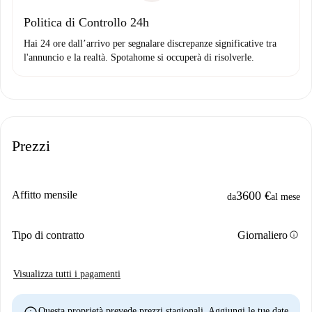
Politica di Controllo 24h
Hai 24 ore dall’arrivo per segnalare discrepanze significative tra
l'annuncio e la realtà. Spotahome si occuperà di risolverle.
Prezzi
Affitto mensile
3600 €
da
al mese
info
Tipo di contratto
Giornaliero
Visualizza tutti i pagamenti
Questa proprietà prevede prezzi stagionali. Aggiungi le tue date