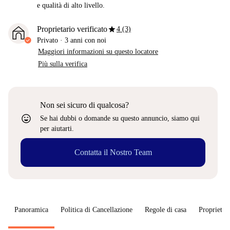
e qualità di alto livello.
star
Proprietario verificato
4 (3)
Privato
·
3 anni
con noi
Maggiori informazioni su questo locatore
Più sulla verifica
Non sei sicuro di qualcosa?
sentiment_very_satisfied
Se hai dubbi o domande su questo annuncio, siamo qui
per aiutarti.
Contatta il Nostro Team
Panoramica
Politica di Cancellazione
Regole di casa
Proprietar