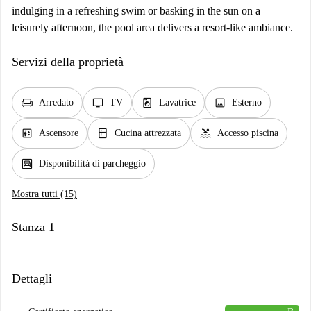
indulging in a refreshing swim or basking in the sun on a
leisurely afternoon, the pool area delivers a resort-like ambiance.
Servizi della proprietà
chair
tv
local_laundry_service
image
Arredato
TV
Lavatrice
Esterno
elevator
kitchen
pool
Ascensore
Cucina attrezzata
Accesso piscina
garage
Disponibilità di parcheggio
Mostra tutti (15)
Stanza 1
Dettagli