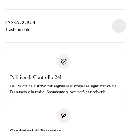
Il proprietario ha fino a 24 ore per confermare.
Se accettata, ti addebiteremo il pagamento e ti metteremo in
contatto con il proprietario.
PASSAGGIO 4
Se rifiutata: non ti addebiteremo nulla e ti proporremo
Trasferimento
alternative.
Concorda con il proprietario i dettagli del tuo arrivo, ritiro
Documenti richiesti se la proprietà è “
Spotahome plus
”.
delle chiavi, ecc.
Documento d'identità o Passaporto
Spotahome trasferirà il primo pagamento al proprietario
Prova di solvibilità
solo se non segnali problemi.
Domiciliazione del pagamento
Politica di Controllo 24h
Hai 24 ore dall’arrivo per segnalare discrepanze significative tra
l'annuncio e la realtà. Spotahome si occuperà di risolverle.