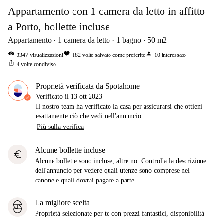
Appartamento con 1 camera da letto in affitto
a Porto, bollette incluse
Appartamento
1
camera da letto
1
bagno
50
m2
visibility
favorite
person
3347
visualizzazioni
182
volte salvato come preferito
10
interessato
ios_share
4
volte condiviso
Proprietà verificata da Spotahome
Verificato il
13 ott 2023
Il nostro team ha verificato la casa per assicurarsi che ottieni
esattamente ciò che vedi nell'annuncio.
Più sulla verifica
Alcune bollette incluse
euro
Alcune bollette sono incluse, altre no. Controlla la descrizione
dell'annuncio per vedere quali utenze sono comprese nel
canone e quali dovrai pagare a parte.
La migliore scelta
Proprietà selezionate per te con prezzi fantastici, disponibilità