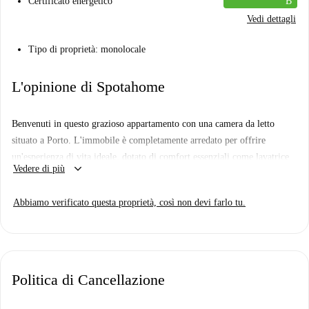
Certificato energetico
B
Vedi dettagli
Tipo di proprietà: monolocale
L'opinione di Spotahome
Benvenuti in questo grazioso appartamento con una camera da letto
situato a Porto. L'immobile è completamente arredato per offrire
un'esperienza di vita ideale, dotato di comfort essenziali come lavatrice
keyboard_arrow_down
Vedere di più
privata, cucina attrezzata e TV. Presenta un design esterno che offre luce
naturale. Spotahome ha verificato personalmente questo annuncio per
Abbiamo verificato questa proprietà, così non devi farlo tu.
verificarne la qualità e il comfort.
L'appartamento si trova a Porto, con facile accesso a diversi punti di
interesse del quartiere. Nelle vicinanze, troverete le sale per banchetti
Sonoscopia e il Café Silvado, che offre opzioni di fast food. Anche il
Politica di Cancellazione
Restaurante Ls e la Confeitaria Belo Sonho si trovano nelle vicinanze,
aggiungendo varietà alla vostra scelta gastronomica. Inoltre, il mercato