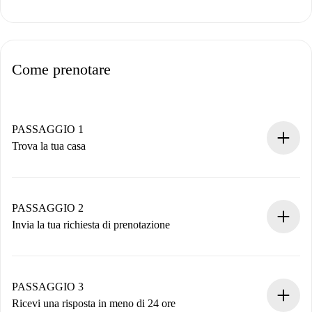
Come prenotare
PASSAGGIO 1
Trova la tua casa
Processo di prenotazione 100% online.
Case e Proprietari verificati.
Hai tutte le informazioni necessarie in anticipo.
PASSAGGIO 2
Invia la tua richiesta di prenotazione
Invia dettagli base del tuo profilo e metodo di pagamento.
Ricorda che non ti addebiteremo nulla finché il proprietario
non accetta.
PASSAGGIO 3
Ricevi una risposta in meno di 24 ore