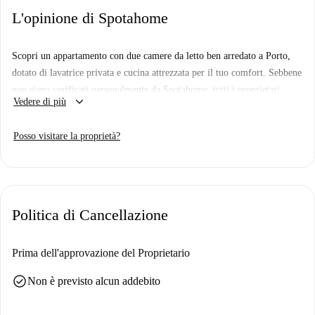
L'opinione di Spotahome
Scopri un appartamento con due camere da letto ben arredato a Porto,
dotato di lavatrice privata e cucina attrezzata per il tuo comfort. Sebbene
non siano verificati personalmente da Spotahome, tutti i proprietari
keyboard_arrow_down
Vedere di più
vengono sottoposti a un attento processo di verifica, garantendo la
massima affidabilità.
Posso visitare la proprietà?
Questo appartamento si trova nella vivace città di Porto. Tra le attrazioni
vicine figurano l'Estátua de Afonso Costa, il Palacete dos Cirne, l'Arco
dell'Acqua di Mijavelhas e la Igreja Lusitano, che offrono paesaggi
culturali e storici facilmente raggiungibili.
Politica di Cancellazione
Prima dell'approvazione del Proprietario
check_circle
Non è previsto alcun addebito