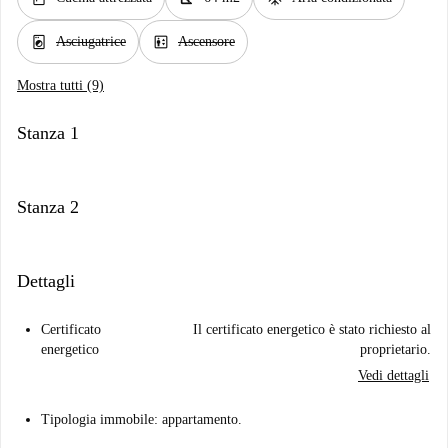
local_laundry_service
elevator
Asciugatrice
Ascensore
Mostra tutti (9)
Stanza 1
Stanza 2
Dettagli
Certificato
Il certificato energetico è stato richiesto al
energetico
proprietario.
Vedi dettagli
Tipologia immobile: appartamento.