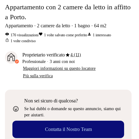
Appartamento con 2 camere da letto in affitto
a Porto.
Appartamento
2
camere da letto
1
bagno
64
m2
visibility
favorite
person
176
visualizzazioni
1
volte salvato come preferito
1
interessato
ios_share
1
volte condiviso
star
Proprietario verificato
4 (11)
Professionale
·
3 anni
con noi
Maggiori informazioni su questo locatore
Più sulla verifica
Non sei sicuro di qualcosa?
sentiment_very_satisfied
Se hai dubbi o domande su questo annuncio, siamo qui
per aiutarti.
Contatta il Nostro Team