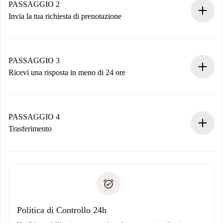
Hai tutte le informazioni necessarie in anticipo.
PASSAGGIO 2
Invia la tua richiesta di prenotazione
Invia dettagli base del tuo profilo e metodo di pagamento.
Ricorda che non ti addebiteremo nulla finché il proprietario
non accetta.
PASSAGGIO 3
Ricevi una risposta in meno di 24 ore
Il proprietario ha fino a 24 ore per confermare.
Se accettata, ti addebiteremo il pagamento e ti metteremo in
contatto con il proprietario.
PASSAGGIO 4
Se rifiutata: non ti addebiteremo nulla e ti proporremo
Trasferimento
alternative.
Concorda con il proprietario i dettagli del tuo arrivo, ritiro
Documenti richiesti se la proprietà è “
Spotahome plus
”.
delle chiavi, ecc.
Documento d'identità o Passaporto
Spotahome trasferirà il primo pagamento al proprietario
Prova di solvibilità
solo se non segnali problemi.
Domiciliazione del pagamento
Politica di Controllo 24h