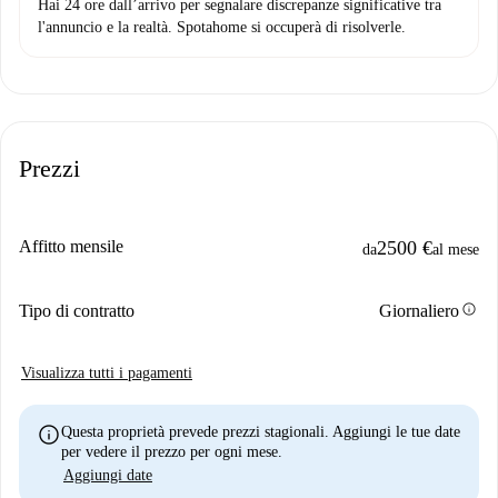
Hai 24 ore dall’arrivo per segnalare discrepanze significative tra
l'annuncio e la realtà. Spotahome si occuperà di risolverle.
Prezzi
Affitto mensile
2500 €
da
al mese
info
Tipo di contratto
Giornaliero
Visualizza tutti i pagamenti
info
Questa proprietà prevede prezzi stagionali. Aggiungi le tue date
per vedere il prezzo per ogni mese.
Aggiungi date