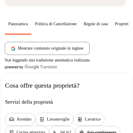
Panoramica
Politica di Cancellazione
Regole di casa
Proprietar
Mostrare contenuto originale in inglese
Stai leggendo una traduzione automatica realizzata
Cosa offre questa proprietà?
Servizi della proprietà
chair
dishwasher_gen
local_laundry_service
Arredato
Lavastoviglie
Lavatrice
kitchen
square_foot
ac_unit
Cucina attrezzata
64 m2
Aria condizionata