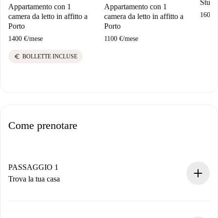
Studio
Appartamento con 1
Appartamento con 1
1600 
camera da letto in affitto a
camera da letto in affitto a
Porto
Porto
1400 €
/
mese
1100 €
/
mese
euro
BOLLETTE INCLUSE
Come prenotare
PASSAGGIO 1
Trova la tua casa
Processo di prenotazione 100% online.
Case e Proprietari verificati.